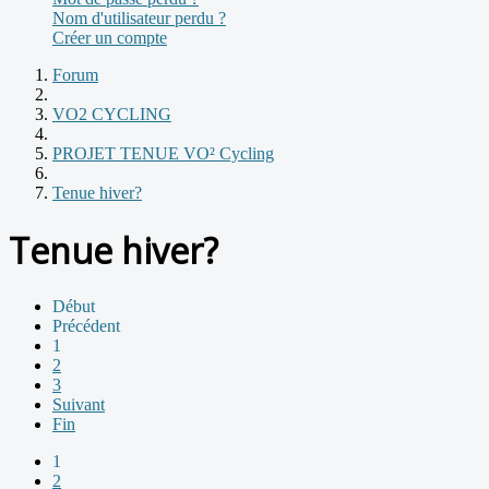
Nom d'utilisateur perdu ?
Créer un compte
Forum
VO2 CYCLING
PROJET TENUE VO² Cycling
Tenue hiver?
Tenue hiver?
Début
Précédent
1
2
3
Suivant
Fin
1
2