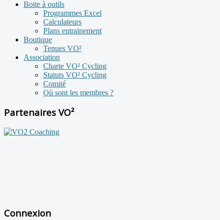
Boite à outils
Programmes Excel
Calculateurs
Plans entrainement
Boutique
Tenues VO²
Association
Charte VO² Cycling
Statuts VO² Cycling
Comité
Où sont les membres ?
Partenaires VO²
Connexion