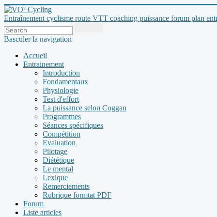
Entraînement cyclisme route VTT coaching puissance forum plan entraî
Basculer la navigation
Accueil
Entrainement
Introduction
Fondamentaux
Physiologie
Test d'effort
La puissance selon Coggan
Programmes
Séances spécifiques
Compétition
Evaluation
Pilotage
Diététique
Le mental
Lexique
Remerciements
Rubrique formtat PDF
Forum
Liste articles