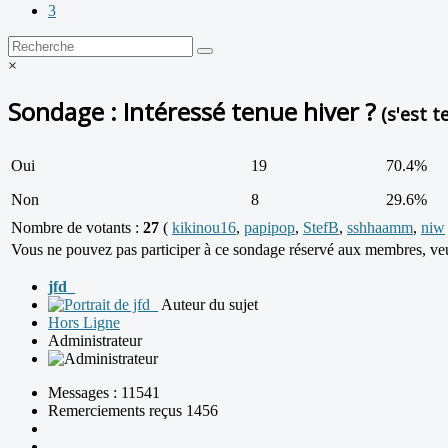
3
×
Sondage : Intéressé tenue hiver ?
(s'est t
Oui
19
70.4%
Non
8
29.6%
Nombre de votants :
27
(
kikinou16
,
papipop
,
StefB
,
sshhaamm
,
niw
Vous ne pouvez pas participer à ce sondage réservé aux membres, veui
jfd_
Auteur du sujet
Hors Ligne
Administrateur
Messages : 11541
Remerciements reçus 1456