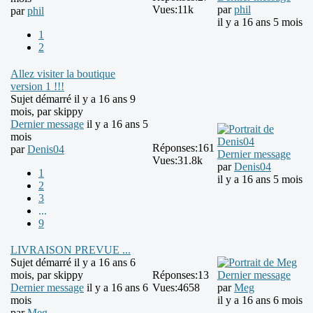
Vues:
11k
par
phil
par
phil
il y a 16 ans 5 mois
1
2
Allez visiter la boutique
version 1 !!!
Sujet démarré il y a 16 ans 9
mois, par
skippy
Dernier message
il y a 16 ans 5
mois
Réponses:
161
par
Denis04
Dernier message
Vues:
31.8k
par
Denis04
1
il y a 16 ans 5 mois
2
3
...
9
LIVRAISON PREVUE ...
Sujet démarré il y a 16 ans 6
mois, par
skippy
Réponses:
13
Dernier message
Dernier message
il y a 16 ans 6
Vues:
4658
par
Meg
mois
il y a 16 ans 6 mois
par
Meg