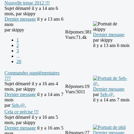
Nouvelle tenue 2012 !!!
Sujet démarré il y a 14 ans 6
mois, par
skippy
Dernier message
il y a 13 ans 6
mois
par
skippy
Réponses:
381
Dernier message
Vues:
71.4k
1
par
skippy
2
il y a 13 ans 6 mois
3
...
20
Commandes supplémentaires
???
Sujet démarré il y a 16 ans 4
Réponses:
19
mois, par
skippy
Dernier message
Vues:
5011
Dernier message
il y a 14 ans 7
par
Seb-@.
mois
il y a 14 ans 7 mois
par
Seb-@.
Cela ce précise !!!
Sujet démarré il y a 16 ans 5
mois, par
skippy
Dernier message
il y a 16 ans 5
Réponses:
27
Dernier message
mois