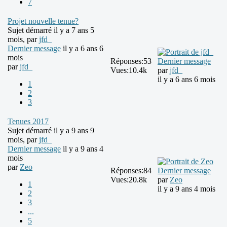
7
Projet nouvelle tenue?
Sujet démarré il y a 7 ans 5
mois, par
jfd_
Dernier message
il y a 6 ans 6
mois
Réponses:
53
Dernier message
par
jfd_
Vues:
10.4k
par
jfd_
il y a 6 ans 6 mois
1
2
3
Tenues 2017
Sujet démarré il y a 9 ans 9
mois, par
jfd_
Dernier message
il y a 9 ans 4
mois
par
Zeo
Réponses:
84
Dernier message
Vues:
20.8k
par
Zeo
1
il y a 9 ans 4 mois
2
3
...
5