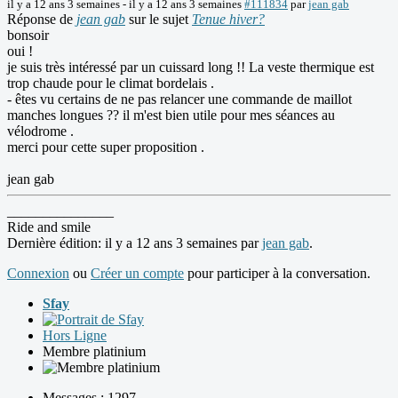
il y a 12 ans 3 semaines
-
il y a 12 ans 3 semaines
#111834
par
jean gab
Réponse de
jean gab
sur le sujet
Tenue hiver?
bonsoir
oui !
je suis très intéressé par un cuissard long !! La veste thermique est
trop chaude pour le climat bordelais .
- êtes vu certains de ne pas relancer une commande de maillot
manches longues ?? il m'est bien utile pour mes séances au
vélodrome .
merci pour cette super proposition .
jean gab
_______________
Ride and smile
Dernière édition: il y a 12 ans 3 semaines par
jean gab
.
Connexion
ou
Créer un compte
pour participer à la conversation.
Sfay
Hors Ligne
Membre platinium
Messages : 1297