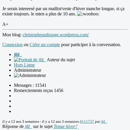
Je serais intereesé par un maillot/veste d'hiver manche longue, si ça
existe toujours. le mien a plus de 10 ans.
A+
Mon blog:
christophequibouge.wordpress.com/
Connexion
ou
Créer un compte
pour participer à la conversation.
jfd_
Auteur du sujet
Hors Ligne
Administrateur
Messages : 11541
Remerciements reçus 1456
il y a 12 ans 3 semaines
-
il y a 12 ans 3 semaines
#111737
par
jfd_
Réponse de
jfd_
sur le sujet
Tenue hiver?