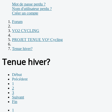
Mot de passe perdu ?
Nom d'utilisateur perdu ?
Créer un compte
Forum
VO2 CYCLING
PROJET TENUE VO² Cycling
Tenue hiver?
Tenue hiver?
Début
Précédent
1
2
3
Suivant
Fin
1