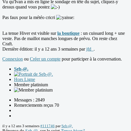
Vu qu'Ivan a mis en ligne le sondage en tête du sujet, cliquez-y
dessus quand vous postez
Pas faux pour la météo cricri
La tenue Hiver est visible sur
la boutique
: un cuissard long + une
veste. Pas de maillot manches longues de prévu. On reste chez
Craft.
Dernière édition: il y a 12 ans 3 semaines par
jfd_
.
Connexion
ou
Créer un compte
pour participer à la conversation.
Seb-@.
Hors Ligne
Membre platinium
Messages : 2849
Remerciements reçus 70
il y a 12 ans 3 semaines
#111746
par
Seb-@.
Réponse de
Seb-@.
sur le sujet
Tenue hiver?