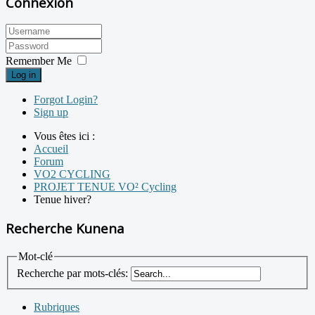
Connexion
Remember Me
Log in
Forgot Login?
Sign up
Vous êtes ici :
Accueil
Forum
VO2 CYCLING
PROJET TENUE VO² Cycling
Tenue hiver?
Recherche Kunena
Mot-clé
Recherche par mots-clés:
Rubriques