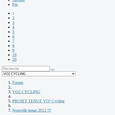
Fin
1
2
3
4
5
6
7
8
9
10
20
Forum
VO2 CYCLING
PROJET TENUE VO² Cycling
Nouvelle tenue 2012 !!!