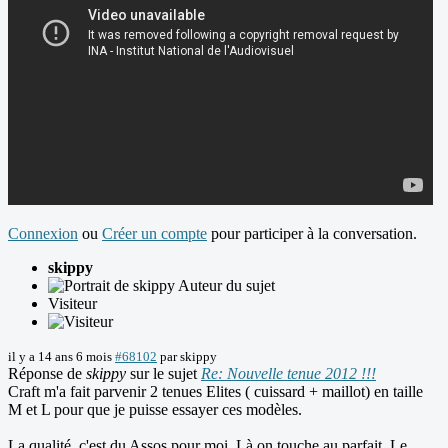
Connexion
ou
Créer un compte
pour participer à la conversation.
skippy
Auteur du sujet
Visiteur
il y a 14 ans 6 mois
#68102
par
skippy
Réponse de
skippy
sur le sujet
Re: Nouvelle tenue 2012 !!!
Craft m'a fait parvenir 2 tenues Elites ( cuissard + maillot) en taille
M et L pour que je puisse essayer ces modèles.
La qualité, c'est du Assos pour moi. Là on touche au parfait. Le