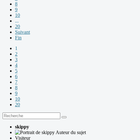
8
9
10
...
20
Suivant
Fin
1
2
3
4
5
6
7
8
9
10
20
skippy
Auteur du sujet
Visiteur