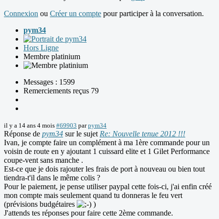
Connexion
ou
Créer un compte
pour participer à la conversation.
pym34
Hors Ligne
Membre platinium
Messages : 1599
Remerciements reçus 79
il y a 14 ans 4 mois
#69903
par
pym34
Réponse de
pym34
sur le sujet
Re: Nouvelle tenue 2012 !!!
Ivan, je compte faire un complément à ma 1ère commande pour un
voisin de route en y ajoutant 1 cuissard elite et 1 Gilet Performance
coupe-vent sans manche .
Est-ce que je dois rajouter les frais de port à nouveau ou bien tout
tiendra-t'il dans le même colis ?
Pour le paiement, je pense utiliser paypal cette fois-ci, j'ai enfin créé
mon compte mais seulement quand tu donneras le feu vert
(prévisions budgétaires
)
J'attends tes réponses pour faire cette 2ème commande.