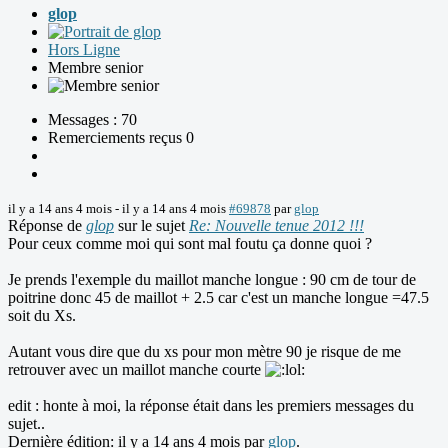
glop
Hors Ligne
Membre senior
Messages : 70
Remerciements reçus 0
il y a 14 ans 4 mois
-
il y a 14 ans 4 mois
#69878
par
glop
Réponse de
glop
sur le sujet
Re: Nouvelle tenue 2012 !!!
Pour ceux comme moi qui sont mal foutu ça donne quoi ?
Je prends l'exemple du maillot manche longue : 90 cm de tour de
poitrine donc 45 de maillot + 2.5 car c'est un manche longue =47.5
soit du Xs.
Autant vous dire que du xs pour mon mètre 90 je risque de me
retrouver avec un maillot manche courte
edit : honte à moi, la réponse était dans les premiers messages du
sujet..
Dernière édition: il y a 14 ans 4 mois par
glop
.