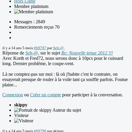
Hors Ligne
Membre platinium
Messages : 2849
Remerciements reçus 70
il y a 14 ans 5 mois
#69797
par
Seb-@.
Réponse de
Seb-@.
sur le sujet
Re: Nouvelle tenue 2012 !!!
Avec Korth et Fred72, nous serons donc à 10pcs pour le cuissard
long. Dernier problème, le coupe-vent.
Là ne comptez-pas sur moi : là où j'habite c'est le contraire, on
essayerait presque de rouler à la voile tant ça souffle parfois. Foutue
plaine...
Connexion
ou
Créer un compte
pour participer à la conversation.
skippy
Auteur du sujet
Visiteur
il y a 14 ans 5 mois
#69798
par
skippy