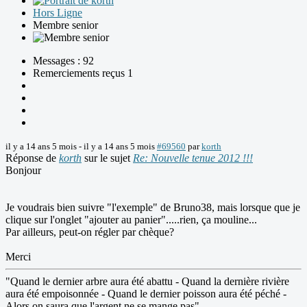
Hors Ligne
Membre senior
Messages : 92
Remerciements reçus 1
il y a 14 ans 5 mois
-
il y a 14 ans 5 mois
#69560
par
korth
Réponse de
korth
sur le sujet
Re: Nouvelle tenue 2012 !!!
Bonjour
Je voudrais bien suivre "l'exemple" de Bruno38, mais lorsque que je
clique sur l'onglet "ajouter au panier".....rien, ça mouline...
Par ailleurs, peut-on régler par chèque?
Merci
"Quand le dernier arbre aura été abattu - Quand la dernière rivière
aura été empoisonnée - Quand le dernier poisson aura été péché -
Alors on saura que l'argent ne se mange pas"