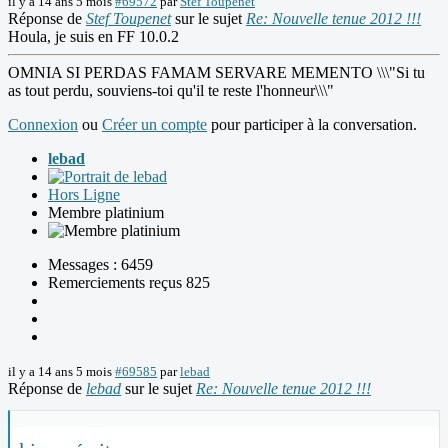
il y a 14 ans 5 mois
#69572
par
Stef Toupenet
Réponse de
Stef Toupenet
sur le sujet
Re: Nouvelle tenue 2012 !!!
Houla, je suis en FF 10.0.2
OMNIA SI PERDAS FAMAM SERVARE MEMENTO \\\"Si tu
as tout perdu, souviens-toi qu'il te reste l'honneur\\\"
Connexion
ou
Créer un compte
pour participer à la conversation.
lebad
Hors Ligne
Membre platinium
Messages : 6459
Remerciements reçus 825
il y a 14 ans 5 mois
#69585
par
lebad
Réponse de
lebad
sur le sujet
Re: Nouvelle tenue 2012 !!!