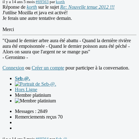
il y a 14 ans 5 mois
#69563
par
korth
Réponse de
korth
sur le sujet
Re: Nouvelle tenue 2012 !!!
J'utilise Mozilla et java est activé!
Je ferais une autre tentative demain.
Merci
"Quand le dernier arbre aura été abattu - Quand la dernière rivière
aura été empoisonnée - Quand le dernier poisson aura été péché -
Alors on saura que l'argent ne se mange pas"
- Geronimo -
Connexion
ou
Créer un compte
pour participer à la conversation.
Seb-@.
Hors Ligne
Membre platinium
Messages : 2849
Remerciements reçus 70
il y a 14 ans 5 mois
#69564
par
Seb-@.