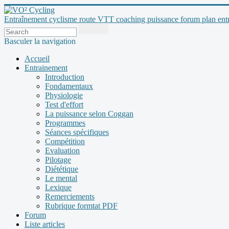
Entraînement cyclisme route VTT coaching puissance forum plan entraî
Basculer la navigation
Accueil
Entrainement
Introduction
Fondamentaux
Physiologie
Test d'effort
La puissance selon Coggan
Programmes
Séances spécifiques
Compétition
Evaluation
Pilotage
Diététique
Le mental
Lexique
Remerciements
Rubrique formtat PDF
Forum
Liste articles