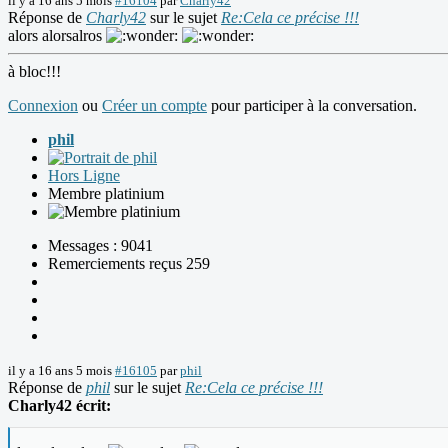
il y a 16 ans 5 mois
#16104
par
Charly42
Réponse de
Charly42
sur le sujet
Re:Cela ce précise !!!
alors alorsalros
à bloc!!!
Connexion
ou
Créer un compte
pour participer à la conversation.
phil
Hors Ligne
Membre platinium
Messages : 9041
Remerciements reçus 259
il y a 16 ans 5 mois
#16105
par
phil
Réponse de
phil
sur le sujet
Re:Cela ce précise !!!
Charly42 écrit: