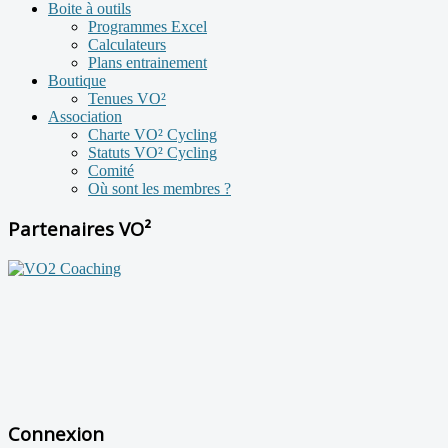
Boite à outils
Programmes Excel
Calculateurs
Plans entrainement
Boutique
Tenues VO²
Association
Charte VO² Cycling
Statuts VO² Cycling
Comité
Où sont les membres ?
Partenaires VO²
Connexion