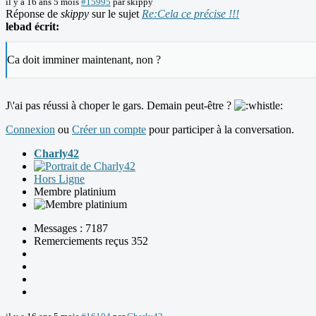
il y a 16 ans 5 mois
#15995
par
skippy
Réponse de
skippy
sur le sujet
Re:Cela ce précise !!!
lebad écrit:
Ca doit imminer maintenant, non ?
J\'ai pas réussi à choper le gars. Demain peut-être ?
Connexion
ou
Créer un compte
pour participer à la conversation.
Charly42
Hors Ligne
Membre platinium
Messages : 7187
Remerciements reçus 352