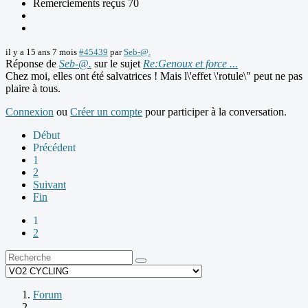
Remerciements reçus 70
il y a 15 ans 7 mois
#45439
par
Seb-@.
Réponse de
Seb-@.
sur le sujet
Re:Genoux et force ...
Chez moi, elles ont été salvatrices ! Mais l\'effet \'rotule\" peut ne pas
plaire à tous.
Connexion
ou
Créer un compte
pour participer à la conversation.
Début
Précédent
1
2
Suivant
Fin
1
2
Forum