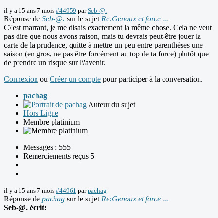
il y a 15 ans 7 mois
#44959
par
Seb-@.
Réponse de
Seb-@.
sur le sujet
Re:Genoux et force ...
C\'est marrant, je me disais exactement la même chose. Cela ne veut
pas dire que nous avons raison, mais tu devrais peut-être jouer la
carte de la prudence, quitte à mettre un peu entre parenthèses une
saison (en gros, ne pas être forcément au top de ta force) plutôt que
de prendre un risque sur l\'avenir.
Connexion
ou
Créer un compte
pour participer à la conversation.
pachag
Auteur du sujet
Hors Ligne
Membre platinium
Messages : 555
Remerciements reçus 5
il y a 15 ans 7 mois
#44961
par
pachag
Réponse de
pachag
sur le sujet
Re:Genoux et force ...
Seb-@. écrit: