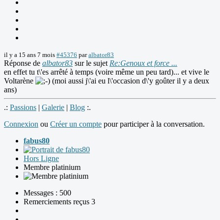
il y a 15 ans 7 mois
#45376
par
albator83
Réponse de
albator83
sur le sujet
Re:Genoux et force ...
en effet tu t\'es arrêté à temps (voire même un peu tard)... et vive le
Voltarène
(moi aussi j\'ai eu l\'occasion d\'y goûter il y a deux
ans)
.:
Passions
|
Galerie
|
Blog
:.
Connexion
ou
Créer un compte
pour participer à la conversation.
fabus80
Hors Ligne
Membre platinium
Messages : 500
Remerciements reçus 3