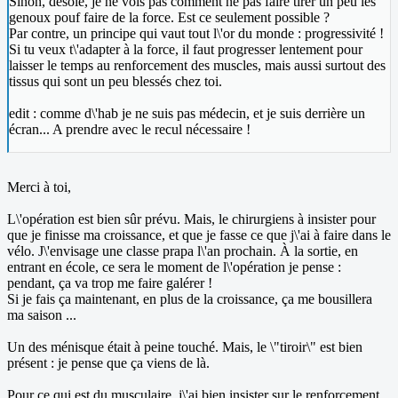
Sinon, désolé, je ne vois pas comment ne pas faire tirer un peu les
genoux pouf faire de la force. Est ce seulement possible ?
Par contre, un principe qui vaut tout l\'or du monde : progressivité !
Si tu veux t\'adapter à la force, il faut progresser lentement pour
laisser le temps au renforcement des muscles, mais aussi surtout des
tissus qui sont un peu blessés chez toi.
edit : comme d\'hab je ne suis pas médecin, et je suis derrière un
écran... A prendre avec le recul nécessaire !
Merci à toi,
L\'opération est bien sûr prévu. Mais, le chirurgiens à insister pour
que je finisse ma croissance, et que je fasse ce que j\'ai à faire dans le
vélo. J\'envisage une classe prapa l\'an prochain. À la sortie, en
entrant en école, ce sera le moment de l\'opération je pense :
pendant, ça va trop me faire galérer !
Si je fais ça maintenant, en plus de la croissance, ça me bousillera
ma saison ...
Un des ménisque était à peine touché. Mais, le \"tiroir\" est bien
présent : je pense que ça viens de là.
Pour ce qui est du musculaire, j\'ai bien insister sur le renforcement