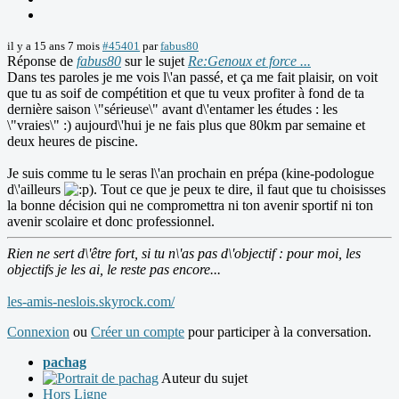
il y a 15 ans 7 mois
#45401
par
fabus80
Réponse de
fabus80
sur le sujet
Re:Genoux et force ...
Dans tes paroles je me vois l\'an passé, et ça me fait plaisir, on voit
que tu as soif de compétition et que tu veux profiter à fond de ta
dernière saison \"sérieuse\" avant d\'entamer les études : les
\"vraies\" :) aujourd\'hui je ne fais plus que 80km par semaine et
deux heures de piscine.
Je suis comme tu le seras l\'an prochain en prépa (kine-podologue
d\'ailleurs
). Tout ce que je peux te dire, il faut que tu choisisses
la bonne décision qui ne compromettra ni ton avenir sportif ni ton
avenir scolaire et donc professionnel.
Rien ne sert d\'être fort, si tu n\'as pas d\'objectif : pour moi, les
objectifs je les ai, le reste pas encore...
les-amis-neslois.skyrock.com/
Connexion
ou
Créer un compte
pour participer à la conversation.
pachag
Auteur du sujet
Hors Ligne