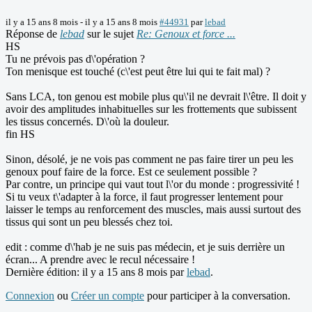
il y a 15 ans 8 mois
-
il y a 15 ans 8 mois
#44931
par
lebad
Réponse de
lebad
sur le sujet
Re: Genoux et force ...
HS
Tu ne prévois pas d\'opération ?
Ton menisque est touché (c\'est peut être lui qui te fait mal) ?
Sans LCA, ton genou est mobile plus qu\'il ne devrait l\'être. Il doit y
avoir des amplitudes inhabituelles sur les frottements que subissent
les tissus concernés. D\'où la douleur.
fin HS
Sinon, désolé, je ne vois pas comment ne pas faire tirer un peu les
genoux pouf faire de la force. Est ce seulement possible ?
Par contre, un principe qui vaut tout l\'or du monde : progressivité !
Si tu veux t\'adapter à la force, il faut progresser lentement pour
laisser le temps au renforcement des muscles, mais aussi surtout des
tissus qui sont un peu blessés chez toi.
edit : comme d\'hab je ne suis pas médecin, et je suis derrière un
écran... A prendre avec le recul nécessaire !
Dernière édition: il y a 15 ans 8 mois par
lebad
.
Connexion
ou
Créer un compte
pour participer à la conversation.