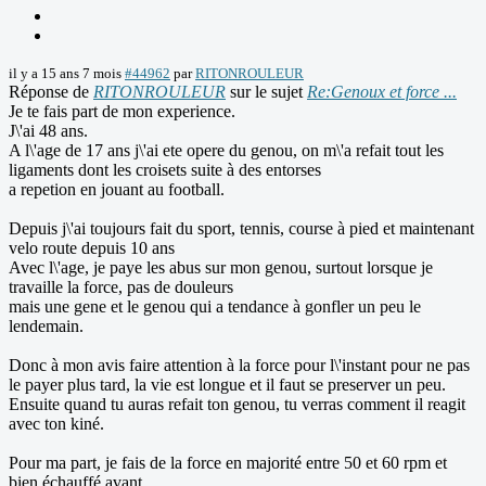
il y a 15 ans 7 mois
#44962
par
RITONROULEUR
Réponse de
RITONROULEUR
sur le sujet
Re:Genoux et force ...
Je te fais part de mon experience.
J\'ai 48 ans.
A l\'age de 17 ans j\'ai ete opere du genou, on m\'a refait tout les
ligaments dont les croisets suite à des entorses
a repetion en jouant au football.
Depuis j\'ai toujours fait du sport, tennis, course à pied et maintenant
velo route depuis 10 ans
Avec l\'age, je paye les abus sur mon genou, surtout lorsque je
travaille la force, pas de douleurs
mais une gene et le genou qui a tendance à gonfler un peu le
lendemain.
Donc à mon avis faire attention à la force pour l\'instant pour ne pas
le payer plus tard, la vie est longue et il faut se preserver un peu.
Ensuite quand tu auras refait ton genou, tu verras comment il reagit
avec ton kiné.
Pour ma part, je fais de la force en majorité entre 50 et 60 rpm et
bien échauffé avant.