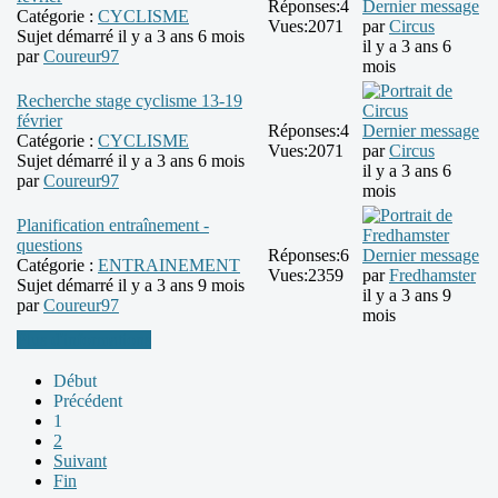
Réponses:
4
Dernier message
Catégorie :
CYCLISME
Vues:
2071
par
Circus
Sujet démarré il y a 3 ans 6 mois
il y a 3 ans 6
par
Coureur97
mois
Recherche stage cyclisme 13-19
février
Réponses:
4
Dernier message
Catégorie :
CYCLISME
Vues:
2071
par
Circus
Sujet démarré il y a 3 ans 6 mois
il y a 3 ans 6
par
Coureur97
mois
Planification entraînement -
questions
Réponses:
6
Dernier message
Catégorie :
ENTRAINEMENT
Vues:
2359
par
Fredhamster
Sujet démarré il y a 3 ans 9 mois
il y a 3 ans 9
par
Coureur97
mois
Plus d'informations
Début
Précédent
1
2
Suivant
Fin