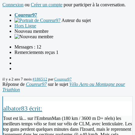
Connexion
ou
Créer un compte
pour participer à la conversation.
Coureur97
Auteur du sujet
Hors Ligne
Nouveau membre
Messages : 12
Remerciements reçus 1
il y a 2 ans 7 mois
#186512
par
Coureur97
Réponse de
Coureur97
sur le sujet
Vélo Aero ou Montagne pour
Triathlon
albator83 écrit:
Tout est là... sur l'EmbrunMan (180 km / 3600 m D+ réels) les
meilleurs temps vélo se font sur vélo de CLM, avec lenticulaire. Les
top guns perdent quelques minutes dans l'Izoard, mais le reprennent
largement dans les sections roulantes @ +40 km/h. Mais cela