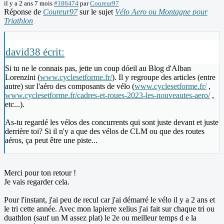
il y a 2 ans 7 mois
#186474
par
Coureur97
Réponse de
Coureur97
sur le sujet
Vélo Aero ou Montagne pour
Triathlon
david38 écrit:
Si tu ne le connais pas, jette un coup dóeil au Blog d'Alban
Lorenzini (
www.cyclesetforme.fr/
). Il y regroupe des articles (entre
autre) sur l'aéro des composants de vélo (
www.cyclesetforme.fr/
,
www.cyclesetforme.fr/cadres-et-roues-2023-les-nouveautes-aero/
,
etc...).
As-tu regardé les vélos des concurrents qui sont juste devant et juste
derrière toi? Si il n'y a que des vélos de CLM ou que des routes
aéros, ça peut être une piste...
Merci pour ton retour !
Je vais regarder cela.
Pour l'instant, j'ai peu de recul car j'ai démarré le vélo il y a 2 ans et
le tri cette année. Avec mon lapierre xelius j'ai fait sur chaque tri ou
duathlon (sauf un M assez plat) le 2e ou meilleur temps d e la