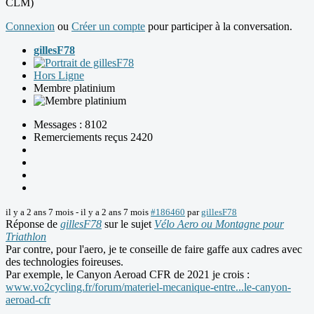
CLM)
Connexion
ou
Créer un compte
pour participer à la conversation.
gillesF78
Hors Ligne
Membre platinium
Messages : 8102
Remerciements reçus 2420
il y a 2 ans 7 mois
-
il y a 2 ans 7 mois
#186460
par
gillesF78
Réponse de
gillesF78
sur le sujet
Vélo Aero ou Montagne pour
Triathlon
Par contre, pour l'aero, je te conseille de faire gaffe aux cadres avec
des technologies foireuses.
Par exemple, le Canyon Aeroad CFR de 2021 je crois :
www.vo2cycling.fr/forum/materiel-mecanique-entre...le-canyon-
aeroad-cfr