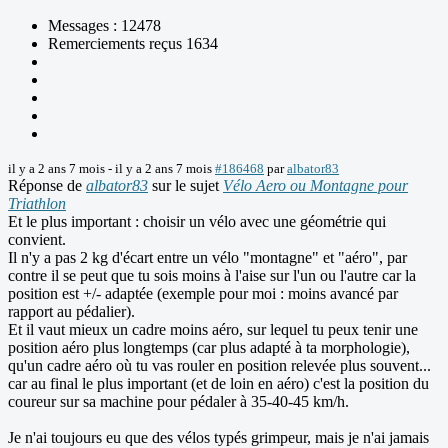
Messages : 12478
Remerciements reçus 1634
il y a 2 ans 7 mois
-
il y a 2 ans 7 mois
#186468
par
albator83
Réponse de
albator83
sur le sujet
Vélo Aero ou Montagne pour
Triathlon
Et le plus important : choisir un vélo avec une géométrie qui
convient.
Il n'y a pas 2 kg d'écart entre un vélo "montagne" et "aéro", par
contre il se peut que tu sois moins à l'aise sur l'un ou l'autre car la
position est +/- adaptée (exemple pour moi : moins avancé par
rapport au pédalier).
Et il vaut mieux un cadre moins aéro, sur lequel tu peux tenir une
position aéro plus longtemps (car plus adapté à ta morphologie),
qu'un cadre aéro où tu vas rouler en position relevée plus souvent...
car au final le plus important (et de loin en aéro) c'est la position du
coureur sur sa machine pour pédaler à 35-40-45 km/h.
Je n'ai toujours eu que des vélos typés grimpeur, mais je n'ai jamais