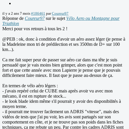
il y a 2 ans 7 mois
#186461
par
Coureur97
Réponse de
Coureur97
sur le sujet
Vélo Aero ou Montagne pour
Triathlon
Merci pour vos retours à tous les 2 !
@PEB : ok, donc à condition d'avoir un aéro assez léger (je pense à
la Madeleine mon tri de prédilection et ses 3500m de D+ sur 100
km...).
Ca me fait super peur de passer sur aéro car dans ma tête je suis
persuadé que je vais moins bien grimper, alors que c'est mon point
fort et que cette année avec mon Lapierre je pense que je pouvais
difficilement faire mieux. Il faut que je passe au-dessus de ça.
En termes de vélo aéro légers :
- j'avais repéré celui de CUBE mais après avoir vu avec mon
mécano, il est en rupture de stock...
- le look blade idem même s'il pourrait y avoir des disponibilités à
moyen terme.
- il pourrait me trouver facilement un ADRIS "vitesse", mais des
vidéos de tests que j'ai pu voir, les avis sont partagés sur son
comportement en côte, et je ne trouve pas son poids dans les fiches
techniques, ça me rebute un peu. Par contre les cadres ADRIS sont