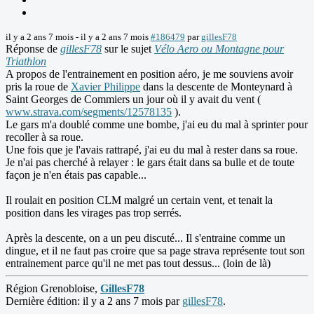
il y a 2 ans 7 mois
-
il y a 2 ans 7 mois
#186479
par
gillesF78
Réponse de
gillesF78
sur le sujet
Vélo Aero ou Montagne pour
Triathlon
A propos de l'entrainement en position aéro, je me souviens avoir
pris la roue de
Xavier Philippe
dans la descente de Monteynard à
Saint Georges de Commiers un jour où il y avait du vent (
www.strava.com/segments/12578135
).
Le gars m'a doublé comme une bombe, j'ai eu du mal à sprinter pour
recoller à sa roue.
Une fois que je l'avais rattrapé, j'ai eu du mal à rester dans sa roue.
Je n'ai pas cherché à relayer : le gars était dans sa bulle et de toute
façon je n'en étais pas capable...
Il roulait en position CLM malgré un certain vent, et tenait la
position dans les virages pas trop serrés.
Après la descente, on a un peu discuté... Il s'entraine comme un
dingue, et il ne faut pas croire que sa page strava représente tout son
entrainement parce qu'il ne met pas tout dessus... (loin de là)
Région Grenobloise,
GillesF78
Dernière édition: il y a 2 ans 7 mois par
gillesF78
.