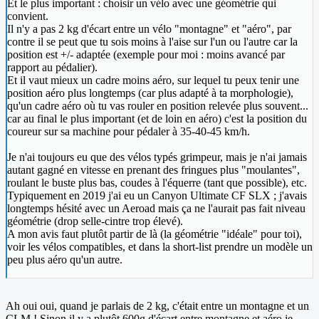
Et le plus important : choisir un vélo avec une géométrie qui
convient.
Il n'y a pas 2 kg d'écart entre un vélo "montagne" et "aéro", par
contre il se peut que tu sois moins à l'aise sur l'un ou l'autre car la
position est +/- adaptée (exemple pour moi : moins avancé par
rapport au pédalier).
Et il vaut mieux un cadre moins aéro, sur lequel tu peux tenir une
position aéro plus longtemps (car plus adapté à ta morphologie),
qu'un cadre aéro où tu vas rouler en position relevée plus souvent...
car au final le plus important (et de loin en aéro) c'est la position du
coureur sur sa machine pour pédaler à 35-40-45 km/h.
Je n'ai toujours eu que des vélos typés grimpeur, mais je n'ai jamais
autant gagné en vitesse en prenant des fringues plus "moulantes",
roulant le buste plus bas, coudes à l'équerre (tant que possible), etc.
Typiquement en 2019 j'ai eu un Canyon Ultimate CF SLX ; j'avais
longtemps hésité avec un Aeroad mais ça ne l'aurait pas fait niveau
géométrie (drop selle-cintre trop élevé).
A mon avis faut plutôt partir de là (la géométrie "idéale" pour toi),
voir les vélos compatibles, et dans la short-list prendre un modèle un
peu plus aéro qu'un autre.
Ah oui oui, quand je parlais de 2 kg, c'était entre un montagne et un
CLM ! Sinon il y a plutôt 600g d'écart entre montagne et aéro je