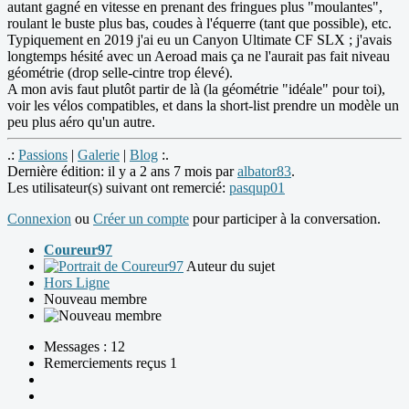
autant gagné en vitesse en prenant des fringues plus "moulantes",
roulant le buste plus bas, coudes à l'équerre (tant que possible), etc.
Typiquement en 2019 j'ai eu un Canyon Ultimate CF SLX ; j'avais
longtemps hésité avec un Aeroad mais ça ne l'aurait pas fait niveau
géométrie (drop selle-cintre trop élevé).
A mon avis faut plutôt partir de là (la géométrie "idéale" pour toi),
voir les vélos compatibles, et dans la short-list prendre un modèle un
peu plus aéro qu'un autre.
.:
Passions
|
Galerie
|
Blog
:.
Dernière édition: il y a 2 ans 7 mois par
albator83
.
Les utilisateur(s) suivant ont remercié:
pasqup01
Connexion
ou
Créer un compte
pour participer à la conversation.
Coureur97
Auteur du sujet
Hors Ligne
Nouveau membre
Messages : 12
Remerciements reçus 1