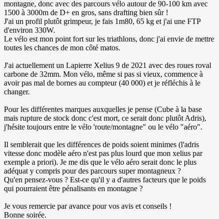
montagne, donc avec des parcours vélo autour de 90-100 km avec
1500 à 3000m de D+ en gros, sans drafting bien sûr !
J'ai un profil plutôt grimpeur, je fais 1m80, 65 kg et j'ai une FTP
d'environ 330W.
Le vélo est mon point fort sur les triathlons, donc j'ai envie de mettre
toutes les chances de mon côté matos.
J'ai actuellement un Lapierre Xelius 9 de 2021 avec des roues roval
carbone de 32mm. Mon vélo, même si pas si vieux, commence à
avoir pas mal de bornes au compteur (40 000) et je réfléchis à le
changer.
Pour les différentes marques auxquelles je pense (Cube à la base
mais rupture de stock donc c'est mort, ce serait donc plutôt Adris),
j'hésite toujours entre le vélo 'route/montagne" ou le vélo "aéro".
Il semblerait que les différences de poids soient minimes (l'adris
vitesse donc modèle aéro n'est pas plus lourd que mon xelius par
exemple a priori). Je me dis que le vélo aéro serait donc le plus
adéquat y compris pour des parcours super montagneux ?
Qu'en pensez-vous ? Est-ce qu'il y a d'autres facteurs que le poids
qui pourraient être pénalisants en montagne ?
Je vous remercie par avance pour vos avis et conseils !
Bonne soirée.