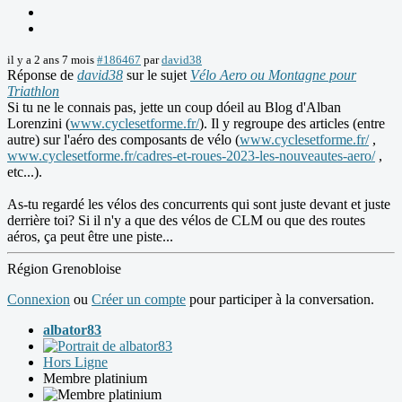
il y a 2 ans 7 mois
#186467
par
david38
Réponse de
david38
sur le sujet
Vélo Aero ou Montagne pour
Triathlon
Si tu ne le connais pas, jette un coup dóeil au Blog d'Alban
Lorenzini (
www.cyclesetforme.fr/
). Il y regroupe des articles (entre
autre) sur l'aéro des composants de vélo (
www.cyclesetforme.fr/
,
www.cyclesetforme.fr/cadres-et-roues-2023-les-nouveautes-aero/
,
etc...).
As-tu regardé les vélos des concurrents qui sont juste devant et juste
derrière toi? Si il n'y a que des vélos de CLM ou que des routes
aéros, ça peut être une piste...
Région Grenobloise
Connexion
ou
Créer un compte
pour participer à la conversation.
albator83
Hors Ligne
Membre platinium