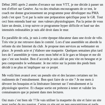
Début 2005 après 2 années d'errance sur mon VTT, je me décide à passer un
test d'effort sur Genève. Au vu des résultats encourageants de ce test, le
coach me donne gracieusement un programme pour développer ma PMA
(euh c'est quoi ?
) et par la suite une préparation spécifique pour le GR. Tout
ceci bien entendu basé sur mes valeurs physiologiques. Pas la peine de vous
faire un dessin, à trop suivre ce programme hyper difficile et basé sur des
intensités redoutables je suis allé droit dans le mur.
En parallèle de cela, je suis à cette époque éducateur dans une école de vélo.
Très vite je me retrouve dans le comité. Lors d’une assemblée on aborde la
refonte du site Internet du club. Je propose mes services au webmaster en
place. Je prends acte et j’élabore une maquette. Quelques semaines plus tard
lors de l’assemblée je viens avec mon bébé et là le gars se bloque et me dit
que c’est son boulot. Bon d’accords je suis allé un peu vite en besogne et je
peu comprendre le webmaster. Je me retire sur la pointe des pieds bien
décidé à ne plus m’impliquer sur ce projet.
Me voilà bien avancé avec un pseudo site et des lacunes certaines sur les
rudiments de l’entraînement. Bon quoi faire de ce site ? Je me mets à
dévorer les bouquins et la littérature Internet sur l’entraînement et la
physiologie sportive. Et chaque sortie est prétexte à tester et valider les
connaissances que je puisent dans mes lectures.
Oui mais c’est bien sûr !!!Je vais utiliser la maquette du site et faire un site
pour parler de ma passion. Certes ce site est un peu egocentrique et parle