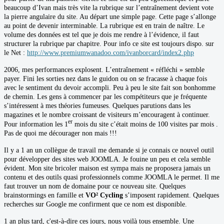
beaucoup d’Ivan mais très vite la rubrique sur l’entraînement devient vote
la pierre angulaire du site. Au départ une simple page. Cette page s’allonge
au point de devenir interminable. La rubrique est en train de naître. Le
volume des données est tel que je dois me rendre à l’évidence, il faut
structurer la rubrique par chapitre. Pour info ce site est toujours dispo. sur
le Net :
http://www.premiumwanadoo.com/ivanborcard/index2.php
2006, mes performances explosent. L’entraînement « réfléchi » semble
payer. Fini les sorties nez dans le guidon ou on se fracasse à chaque fois
avec le sentiment du devoir accompli. Peu à peu le site fait son bonhomme
de chemin. Les gens à commencer par les compétiteurs que je fréquente
s’intéressent à mes théories fumeuses. Quelques parutions dans les
magazines et le nombre croissant de visiteurs m’encouragent à continuer.
er
Pour information les 1
mois du site c’était moins de 100 visites par mois
.
Pas de quoi me décourager non mais !!!
Il y a 1 an un collègue de travail me demande si je connais ce nouvel outil
pour développer des sites web JOOMLA. Je fouine un peu et cela semble
évident. Mon site bricoler maison est sympa mais ne proposera jamais un
contenu et des outils quasi professionnels comme JOOMLA le permet. Il me
faut trouver un nom de domaine pour ce nouveau site. Quelques
brainstormings en famille et
VO² Cycling
s’imposent rapidement. Quelques
recherches sur Google me confirment que ce nom est disponible.
1 an plus tard, c'est-à-dire ces jours, nous voilà tous ensemble. Une