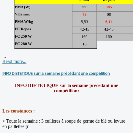
PMA (W)
360
385
VO2max
73
68
PMA W/kg
5,53
6,11
FC Repos
42-45
42-45
FC 250 W
160
160
FC 280 W
16
...
Read more...
INFO DIETETIQUE sur la semaine précédant une compétition
INFO DIETETIQUE sur la semaine précédant une
compétition:
Les constances :
> Toute la semaine : 3 cuillères à soupe de germe de blé ou levure
en paillettes (r