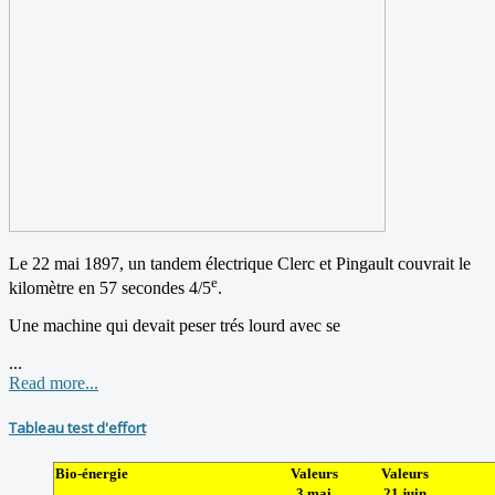
Le 22 mai 1897, un tandem électrique Clerc et Pingault couvrait le
e
kilomètre en 57 secondes 4/5
.
Une machine qui devait peser trés lourd avec se
...
Read more...
Tableau test d'effort
Bio-énergie
Valeurs
Valeurs
3 mai
21 juin