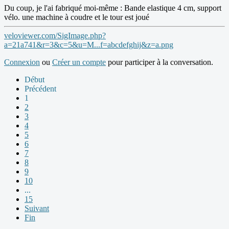
Du coup, je l'ai fabriqué moi-même : Bande elastique 4 cm, support
vélo. une machine à coudre et le tour est joué
veloviewer.com/SigImage.php?
a=21a741&r=3&c=5&u=M...f=abcdefghij&z=a.png
Connexion
ou
Créer un compte
pour participer à la conversation.
Début
Précédent
1
2
3
4
5
6
7
8
9
10
...
15
Suivant
Fin