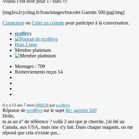
Voilou c'est livré pour 17 euro !!!
[img]vo2cycling.fr/Ivan/images/bracelet Garmin 500.jpg[/img]
Connexion
ou
Créer un compte
pour participer à la conversation.
ecoffeys
Hors Ligne
Membre platinium
Messages : 709
Remerciements reçus 14
il y a 13 ans 7 mois
#88038
par
ecoffeys
Réponse de
ecoffeys
sur le sujet
Re: garmin 500
Hello,
tu as un n° de référence ? voilà 2 ans que je cherche, j'ai été au
Canada, aux USA, mais rine n'y fait. Dans chaque magasin, on me
répond que cela n'existe pas...