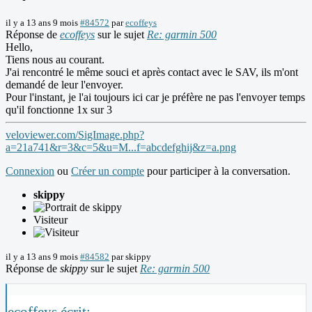
il y a 13 ans 9 mois
#84572
par
ecoffeys
Réponse de
ecoffeys
sur le sujet
Re: garmin 500
Hello,
Tiens nous au courant.
J'ai rencontré le même souci et après contact avec le SAV, ils m'ont
demandé de leur l'envoyer.
Pour l'instant, je l'ai toujours ici car je préfère ne pas l'envoyer temps
qu'il fonctionne 1x sur 3
veloviewer.com/SigImage.php?
a=21a741&r=3&c=5&u=M...f=abcdefghij&z=a.png
Connexion
ou
Créer un compte
pour participer à la conversation.
skippy
Visiteur
il y a 13 ans 9 mois
#84582
par
skippy
Réponse de
skippy
sur le sujet
Re: garmin 500
ecoffeys écrit: