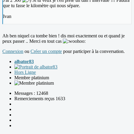
J'ai 2 500
Si tu veux je t'en prête un dan l’intervalle !!! Faudra
que tu fasse le kilomètre qui nous sépare.
Ivan
Ah ben niquel ca tombe bien ! dis moi exactement ou et quand je
peux passer .. Merci en tout cas
Connexion
ou
Créer un compte
pour participer à la conversation.
albator83
Hors Ligne
Membre platinium
Messages : 12468
Remerciements reçus 1633