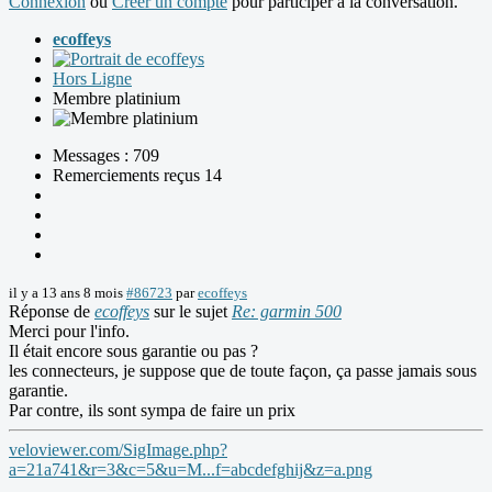
Connexion
ou
Créer un compte
pour participer à la conversation.
ecoffeys
Hors Ligne
Membre platinium
Messages : 709
Remerciements reçus 14
il y a 13 ans 8 mois
#86723
par
ecoffeys
Réponse de
ecoffeys
sur le sujet
Re: garmin 500
Merci pour l'info.
Il était encore sous garantie ou pas ?
les connecteurs, je suppose que de toute façon, ça passe jamais sous
garantie.
Par contre, ils sont sympa de faire un prix
veloviewer.com/SigImage.php?
a=21a741&r=3&c=5&u=M...f=abcdefghij&z=a.png