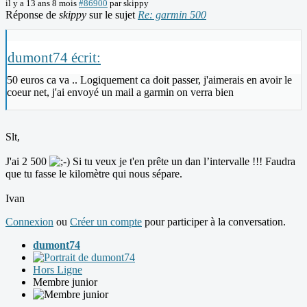
il y a 13 ans 8 mois
#86900
par
skippy
Réponse de
skippy
sur le sujet
Re: garmin 500
dumont74 écrit:
50 euros ca va .. Logiquement ca doit passer, j'aimerais en avoir le
coeur net, j'ai envoyé un mail a garmin on verra bien
Slt,
J'ai 2 500
Si tu veux je t'en prête un dan l’intervalle !!! Faudra
que tu fasse le kilomètre qui nous sépare.
Ivan
Connexion
ou
Créer un compte
pour participer à la conversation.
dumont74
Hors Ligne
Membre junior