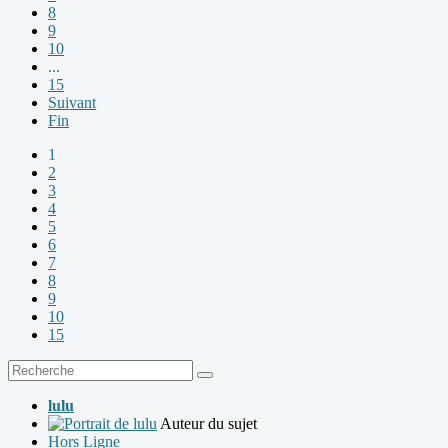
8
9
10
...
15
Suivant
Fin
1
2
3
4
5
6
7
8
9
10
15
lulu
Auteur du sujet
Hors Ligne