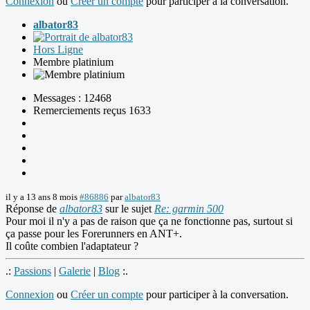
Connexion
ou
Créer un compte
pour participer à la conversation.
albator83
Hors Ligne
Membre platinium
Messages : 12468
Remerciements reçus 1633
il y a 13 ans 8 mois
#86886
par
albator83
Réponse de
albator83
sur le sujet
Re: garmin 500
Pour moi il n'y a pas de raison que ça ne fonctionne pas, surtout si
ça passe pour les Forerunners en ANT+.
Il coûte combien l'adaptateur ?
.:
Passions
|
Galerie
|
Blog
:.
Connexion
ou
Créer un compte
pour participer à la conversation.