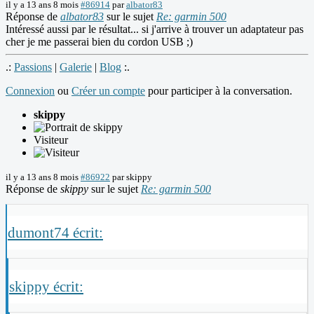
il y a 13 ans 8 mois
#86914
par
albator83
Réponse de
albator83
sur le sujet
Re: garmin 500
Intéressé aussi par le résultat... si j'arrive à trouver un adaptateur pas
cher je me passerai bien du cordon USB ;)
.:
Passions
|
Galerie
|
Blog
:.
Connexion
ou
Créer un compte
pour participer à la conversation.
skippy
Visiteur
il y a 13 ans 8 mois
#86922
par
skippy
Réponse de
skippy
sur le sujet
Re: garmin 500
dumont74 écrit:
skippy écrit: