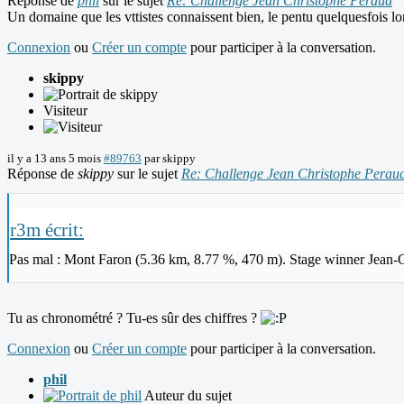
Réponse de
phil
sur le sujet
Re: Challenge Jean Christophe Peraud
Un domaine que les vttistes connaissent bien, le pentu quelquesfois l
Connexion
ou
Créer un compte
pour participer à la conversation.
skippy
Visiteur
il y a 13 ans 5 mois
#89763
par
skippy
Réponse de
skippy
sur le sujet
Re: Challenge Jean Christophe Perau
r3m écrit:
Pas mal : Mont Faron (5.36 km, 8.77 %, 470 m). Stage winner Jean-
Tu as chronométré ? Tu-es sûr des chiffres ?
Connexion
ou
Créer un compte
pour participer à la conversation.
phil
Auteur du sujet