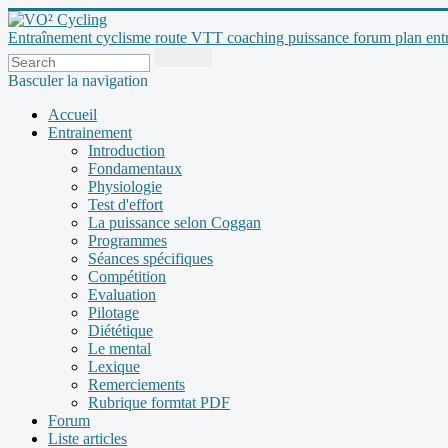
Entraînement cyclisme route VTT coaching puissance forum plan entraî
Basculer la navigation
Accueil
Entrainement
Introduction
Fondamentaux
Physiologie
Test d'effort
La puissance selon Coggan
Programmes
Séances spécifiques
Compétition
Evaluation
Pilotage
Diététique
Le mental
Lexique
Remerciements
Rubrique formtat PDF
Forum
Liste articles