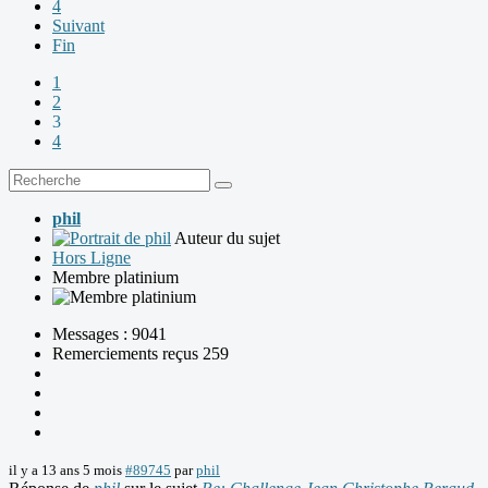
4
Suivant
Fin
1
2
3
4
phil
Auteur du sujet
Hors Ligne
Membre platinium
Messages : 9041
Remerciements reçus 259
il y a 13 ans 5 mois
#89745
par
phil