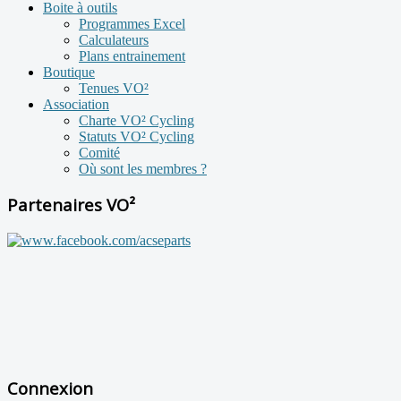
Boite à outils
Programmes Excel
Calculateurs
Plans entrainement
Boutique
Tenues VO²
Association
Charte VO² Cycling
Statuts VO² Cycling
Comité
Où sont les membres ?
Partenaires VO²
Connexion