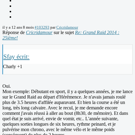
il y a 12 ans 8 mois
#103293
par
Cricridamour
Réponse de
Cricridamour
sur le sujet
Re: Grand Raid 2014 :
25ième!
Sfay écrit:
Charly +1
Oui.
Mon exemple: Débutant en sport, il y a quelques années, je me lance
sur le Grand Raid au départ d'Hérémence. Je n'avais jamais roulé
plus de 3.5 heures d'affilée auparavant. Et bien la course a été un
long, très long calvaire. Avec le recul, je me demande encore
comment j'avais réussi à aller au bout (8h30, de mémoire). Et dans
quel état je suis arrivé, envie de vomir, etc.. L'année suivante,
quelques sorties longues de six heures, rythme peinard, et je
pulvérise mon chrono, avec le même vélo et le même poids
(conséquent) de plus de 2 heures.