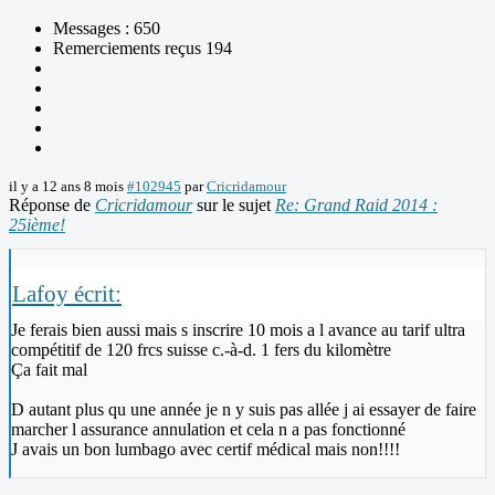
Messages : 650
Remerciements reçus 194
il y a 12 ans 8 mois
#102945
par
Cricridamour
Réponse de
Cricridamour
sur le sujet
Re: Grand Raid 2014 :
25ième!
Lafoy écrit:
Je ferais bien aussi mais s inscrire 10 mois a l avance au tarif ultra
compétitif de 120 frcs suisse c.-à-d. 1 fers du kilomètre
Ça fait mal
D autant plus qu une année je n y suis pas allée j ai essayer de faire
marcher l assurance annulation et cela n a pas fonctionné
J avais un bon lumbago avec certif médical mais non!!!!