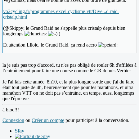
Veysonnaz, mais cela te donne un assez bon ordre de grandeur.
vo2cycling.fr/programmes-excel-cyclisme-vtt/Dive...d-raid-
cristalp.html
(@Skippy; le Grand Raid ne s'appelle plus cristalp depuis bien
longtemps
)
Et attention Llloic, le Grand Raid, ça rend accro
la je suis pas trop d'accord, tu n'es pas obligé de rouler 6h d'affilées à
l’entraînement pour faire une course comme le GR depuis Verbier.
Je l'ai fais cette année, 8h10, et la plus longue sortie que j'ai du faire
était tout juste de 4h, heureusement que pour les marathons, et ultra
marathon VTT on ne doit pas s’entraîne, en temps, aussi longtemps
que l'épreuve
à bloc!!!
Connexion
ou
Créer un compte
pour participer à la conversation.
Sfay