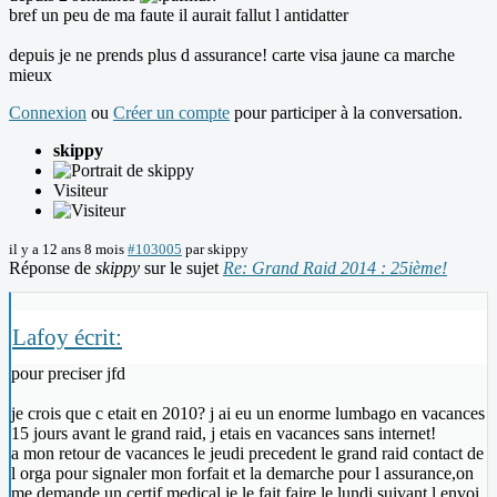
bref un peu de ma faute il aurait fallut l antidatter
depuis je ne prends plus d assurance! carte visa jaune ca marche
mieux
Connexion
ou
Créer un compte
pour participer à la conversation.
skippy
Visiteur
il y a 12 ans 8 mois
#103005
par
skippy
Réponse de
skippy
sur le sujet
Re: Grand Raid 2014 : 25ième!
Lafoy écrit:
pour preciser jfd
je crois que c etait en 2010? j ai eu un enorme lumbago en vacances
15 jours avant le grand raid, j etais en vacances sans internet!
a mon retour de vacances le jeudi precedent le grand raid contact de
l orga pour signaler mon forfait et la demarche pour l assurance,on
me demande un certif medical je le fait faire le lundi suivant l envoi