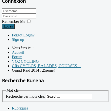
Connexion
Remember Me
Log in
Forgot Login?
Sign up
Vous êtes ici :
Accueil
Forum
VO2 CYCLING
CRs CYCLOS, BALADES, COURSES ...
Grand Raid 2014 : 25ième!
Recherche Kunena
Mot-clé
Recherche par mots-clés:
Rubriques