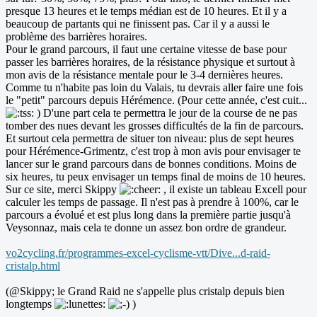
presque 13 heures et le temps médian est de 10 heures. Et il y a
beaucoup de partants qui ne finissent pas. Car il y a aussi le
problème des barrières horaires.
Pour le grand parcours, il faut une certaine vitesse de base pour
passer les barrières horaires, de la résistance physique et surtout à
mon avis de la résistance mentale pour le 3-4 dernières heures.
Comme tu n'habite pas loin du Valais, tu devrais aller faire une fois
le "petit" parcours depuis Hérémence. (Pour cette année, c'est cuit...
) D'une part cela te permettra le jour de la course de ne pas
tomber des nues devant les grosses difficultés de la fin de parcours.
Et surtout cela permettra de situer ton niveau: plus de sept heures
pour Hérémence-Grimentz, c'est trop à mon avis pour envisager te
lancer sur le grand parcours dans de bonnes conditions. Moins de
six heures, tu peux envisager un temps final de moins de 10 heures.
Sur ce site, merci Skippy
, il existe un tableau Excell pour
calculer les temps de passage. Il n'est pas à prendre à 100%, car le
parcours a évolué et est plus long dans la première partie jusqu'à
Veysonnaz, mais cela te donne un assez bon ordre de grandeur.
vo2cycling.fr/programmes-excel-cyclisme-vtt/Dive...d-raid-
cristalp.html
(@Skippy; le Grand Raid ne s'appelle plus cristalp depuis bien
longtemps
)