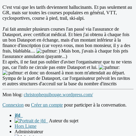
C'est vrai que les tarifs deviennent hallucinants. Et pas seulement au
GR, mais sur toutes les courses populaires en général, VTT,
cyclosportives, course à pied, trail, ski-alpi.
J'ai fait annuler plusieurs courses l'an passé via l'assurance de
Datasport, avec certificat médical. Et bien j'ai obtenu à chaque fois
un bon Datasport en échange, mais d'un montant inférieur à la
finance d'inscription (car voyez-vous, mon bon monsieur, il y a des
frais, blablabla....
) Mais bon, j'avais à chaque fois pris
l'assurance annulation (payante...)
Et après, il ne faut pas oublier d'aviser l'organisateur que tu ne viens
pas, car l'info ne circule pas entre Datasport et lui.
et donc un dossard à mon nom m'attendait au départ.
Sympa de la part de Datasport, car l'organisateur prévoit les ravitos
et autres structures d'acceuil sur la base du nombre d'inscrits
Mon blog:
christophequibouge.wordpress.com/
Connexion
ou
Créer un compte
pour participer à la conversation.
jfd_
Auteur du sujet
Hors Ligne
Administrateur