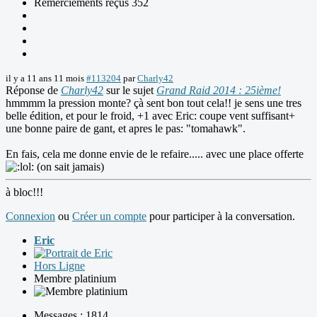
Remerciements reçus 352
il y a 11 ans 11 mois
#113204
par
Charly42
Réponse de
Charly42
sur le sujet
Grand Raid 2014 : 25ième!
hmmmm la pression monte? çà sent bon tout cela!! je sens une tres
belle édition, et pour le froid, +1 avec Eric: coupe vent suffisant+
une bonne paire de gant, et apres le pas: "tomahawk".
En fais, cela me donne envie de le refaire..... avec une place offerte
(on sait jamais)
à bloc!!!
Connexion
ou
Créer un compte
pour participer à la conversation.
Eric
Hors Ligne
Membre platinium
Messages : 1814