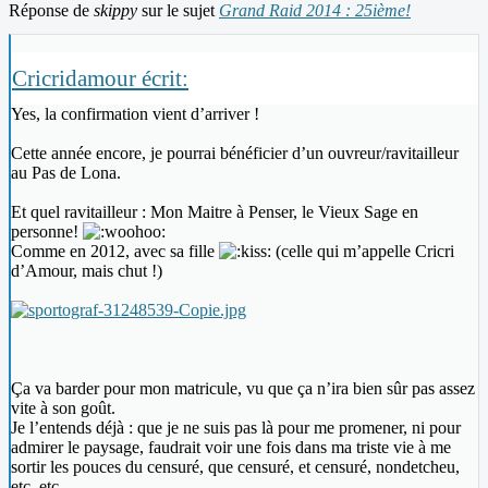
Réponse de
skippy
sur le sujet
Grand Raid 2014 : 25ième!
Cricridamour écrit:
Yes, la confirmation vient d’arriver !
Cette année encore, je pourrai bénéficier d’un ouvreur/ravitailleur
au Pas de Lona.
Et quel ravitailleur : Mon Maitre à Penser, le Vieux Sage en
personne!
Comme en 2012, avec sa fille
(celle qui m’appelle Cricri
d’Amour, mais chut !)
Ça va barder pour mon matricule, vu que ça n’ira bien sûr pas assez
vite à son goût.
Je l’entends déjà : que je ne suis pas là pour me promener, ni pour
admirer le paysage, faudrait voir une fois dans ma triste vie à me
sortir les pouces du censuré, que censuré, et censuré, nondetcheu,
etc. etc.