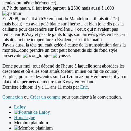
nendaz ou même hérémence).
A 7 h du matin, il fait froid partout, à 2500 mais aussi à 1600
En 2008, on était à 7h30 en haut du Mandelon ....il faisait 2 °c (
mais beau) , ça avait gelé blanc sur l'herbe ...et bien je te dis pas la
caillante pour descendre sur Evolène ...( ceux qui n'avaient pas
remis leur KWay et pas de gants longs sont arrivés gelés en bas car il
faisait la même température à Evolène, car tôt le matin.
J'avais aussi la tête qui était gelée à cause de la transpiration dans la
montée...donc prendre un tout petit bonnet de ski de fond style
préservatif
Donc pour moi, tout dépend de l'heure à laquelle sont abordées les
descentes et où elles sont situés (début, milieu ou fin de course).
En plus, pour les descentes sur La Tzoumaz ou Hérémence, il y a un
plat qui te permets de mettre ton Kway en roulant .
Dernière édition: il y a 11 ans 11 mois par
Eric
.
Connexion
ou
Créer un compte
pour participer à la conversation.
Lafoy
Hors Ligne
Membre platinium