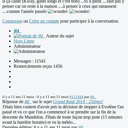
si ça caille (Kway, gants longs et c'est bon) ...Si il pleut ....faut pas y
penser car on reste à la maison ....à penser à ceux qui ramassent
....comme l'année passée
Connexion
ou
Créer un compte
pour participer à la conversation.
jfd_
Auteur du sujet
Hors Ligne
Administrateur
Messages : 11541
Remerciements reçus 1456
il y a 11 ans 11 mois
-
il y a 11 ans 11 mois
#113164
par
jfd_
Réponse de
jfd_
sur le sujet
Grand Raid 2014 : 25ième!
J'étais bien content d'avoir pris la décision de stopper à Evolène l'an
passé et vu ce que l'on a commencé à se prendre sur la fin de la
descente du Mandelon. J'étais de toute façon trop juste (15 minutes
avant la barrière horaire) et vu la météo...
Dernière édition: il y a 11 ans 11 mois par
jfd_
.