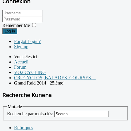
Connexion
Remember Me
Log in
Forgot Login?
Sign up
Vous êtes ici :
Accueil
Forum
VO2 CYCLING
CRs CYCLOS, BALADES, COURSES ...
Grand Raid 2014 : 25ième!
Recherche Kunena
Mot-clé
Recherche par mots-clés:
Rubriques