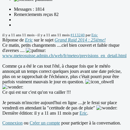
Messages : 1814
Remerciements reçus 82
il y a 11 ans 11 mois
-
il y a 11 ans 11 mois
#113240
par
Eric
Réponse de
Eric
sur le sujet
Grand Raid 2014 : 25ième!
Ce matin, petits changements ....ciel bien couvert et faible risque
d'averses ....
www.meteosuisse.admin.ch/web/fr/meteo/previsions_en_detail.html
Comme ça a été le cas tout l'été, à chaque fois que le météo
annonçait un temps correct quelques jours avant une date précise,
plus on se rapprochait de l'échéance, plus c'était pourri pour être
parfois vraiment mauvais le jour en question.
Ce qui est sur c'est qu'on va cailler !!!
Je pensais m'inscrire aujourd'hui en ligne ....je le ferai sur place
vendredi en attendant la "certitude de pas de pluie"
Dernière édition: il y a 11 ans 11 mois par
Eric
.
Connexion
ou
Créer un compte
pour participer à la conversation.