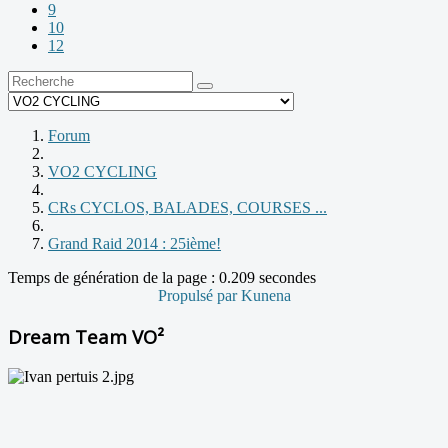
9
10
12
Forum
VO2 CYCLING
CRs CYCLOS, BALADES, COURSES ...
Grand Raid 2014 : 25ième!
Temps de génération de la page : 0.209 secondes
Propulsé par
Kunena
Dream Team VO²