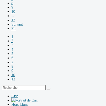
8
9
10
...
12
Suivant
Fin
1
2
3
4
5
6
7
8
9
10
12
Eric
Hors Ligne