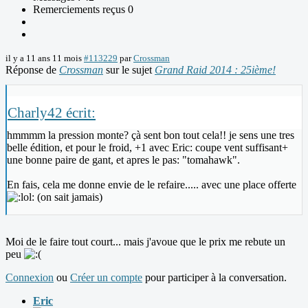
Remerciements reçus 0
il y a 11 ans 11 mois
#113229
par
Crossman
Réponse de
Crossman
sur le sujet
Grand Raid 2014 : 25ième!
Charly42 écrit:
hmmmm la pression monte? çà sent bon tout cela!! je sens une tres
belle édition, et pour le froid, +1 avec Eric: coupe vent suffisant+
une bonne paire de gant, et apres le pas: "tomahawk".
En fais, cela me donne envie de le refaire..... avec une place offerte
(on sait jamais)
Moi de le faire tout court... mais j'avoue que le prix me rebute un
peu
Connexion
ou
Créer un compte
pour participer à la conversation.
Eric