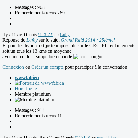
Messages : 968
Remerciements reçus 269
il y a 11 ans 11 mois
#113157
par
Lafoy
Réponse de
Lafoy
sur le sujet
Grand Raid 2014 : 25ième!
Et pour les hypo c est juste impossible sur le GRC 10 ravitaillements
soit un tous les 13 kms en moyenne,
avec même de la soupe bien chaude
Connexion
ou
Créer un compte
pour participer à la conversation.
wwwfabien
Hors Ligne
Membre platinium
Messages : 914
Remerciements reçus 11
il y a 11 ans 11 mois
-
il y a 11 ans 11 mois
#113158
par
wwwfabien