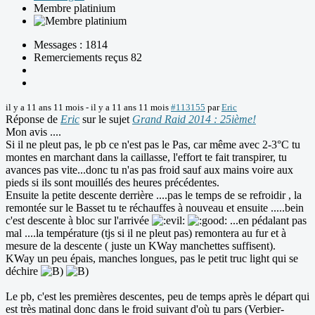
Membre platinium
Messages : 1814
Remerciements reçus 82
il y a 11 ans 11 mois
-
il y a 11 ans 11 mois
#113155
par
Eric
Réponse de
Eric
sur le sujet
Grand Raid 2014 : 25ième!
Mon avis ....
Si il ne pleut pas, le pb ce n'est pas le Pas, car même avec 2-3°C tu
montes en marchant dans la caillasse, l'effort te fait transpirer, tu
avances pas vite...donc tu n'as pas froid sauf aux mains voire aux
pieds si ils sont mouillés des heures précédentes.
Ensuite la petite descente derrière ....pas le temps de se refroidir , la
remontée sur le Basset tu te réchauffes à nouveau et ensuite .....bein
c'est descente à bloc sur l'arrivée
...en pédalant pas
mal ....la température (tjs si il ne pleut pas) remontera au fur et à
mesure de la descente ( juste un KWay manchettes suffisent).
KWay un peu épais, manches longues, pas le petit truc light qui se
déchire
Le pb, c'est les premières descentes, peu de temps après le départ qui
est très matinal donc dans le froid suivant d'où tu pars (Verbier-