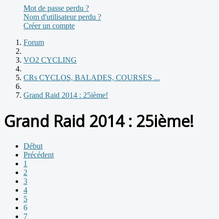
Mot de passe perdu ?
Nom d'utilisateur perdu ?
Créer un compte
Forum
VO2 CYCLING
CRs CYCLOS, BALADES, COURSES ...
Grand Raid 2014 : 25ième!
Grand Raid 2014 : 25ième!
Début
Précédent
1
2
3
4
5
6
7