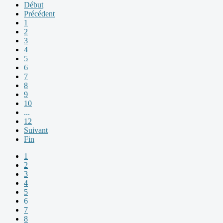
Début
Précédent
1
2
3
4
5
6
7
8
9
10
...
12
Suivant
Fin
1
2
3
4
5
6
7
8