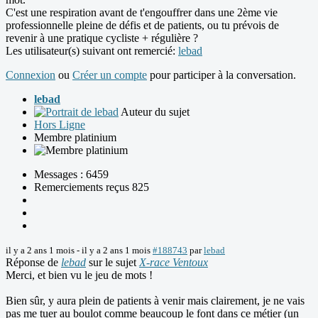
C'est une respiration avant de t'engouffrer dans une 2ème vie
professionnelle pleine de défis et de patients, ou tu prévois de
revenir à une pratique cycliste + régulière ?
Les utilisateur(s) suivant ont remercié:
lebad
Connexion
ou
Créer un compte
pour participer à la conversation.
lebad
Auteur du sujet
Hors Ligne
Membre platinium
Messages : 6459
Remerciements reçus 825
il y a 2 ans 1 mois
-
il y a 2 ans 1 mois
#188743
par
lebad
Réponse de
lebad
sur le sujet
X-race Ventoux
Merci, et bien vu le jeu de mots !
Bien sûr, y aura plein de patients à venir mais clairement, je ne vais
pas me tuer au boulot comme beaucoup le font dans ce métier (un