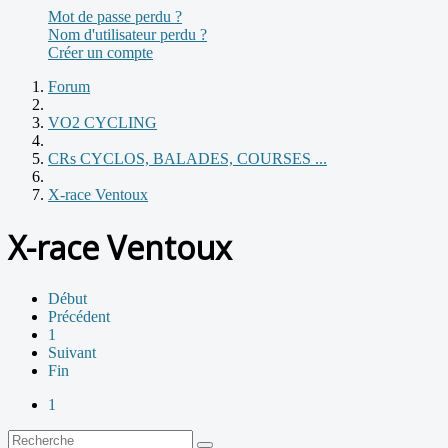
Mot de passe perdu ?
Nom d'utilisateur perdu ?
Créer un compte
Forum
VO2 CYCLING
CRs CYCLOS, BALADES, COURSES ...
X-race Ventoux
X-race Ventoux
Début
Précédent
1
Suivant
Fin
1