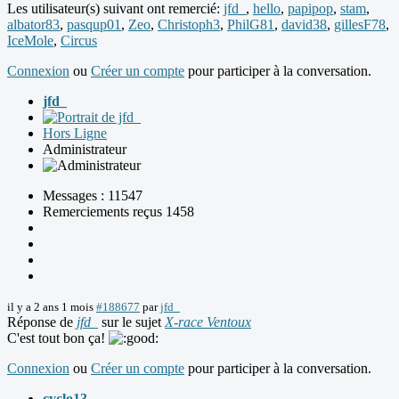
Les utilisateur(s) suivant ont remercié:
jfd_
,
hello
,
papipop
,
stam
,
albator83
,
pasqup01
,
Zeo
,
Christoph3
,
PhilG81
,
david38
,
gillesF78
,
IceMole
,
Circus
Connexion
ou
Créer un compte
pour participer à la conversation.
jfd_
Hors Ligne
Administrateur
Messages : 11547
Remerciements reçus 1458
il y a 2 ans 1 mois
#188677
par
jfd_
Réponse de
jfd_
sur le sujet
X-race Ventoux
C'est tout bon ça!
Connexion
ou
Créer un compte
pour participer à la conversation.
cyclo13