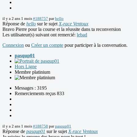
il y a 2 ans 1 mois
#188757
par
hello
Réponse de
hello
sur le sujet
X-race Ventoux
Bravo Pierre pour la course et la réussite dans ta reconversion
Les utilisateur(s) suivant ont remercié:
lebad
Connexion
ou
Créer un compte
pour participer à la conversation.
pasqup01
Hors Ligne
Membre platinium
Messages : 3195
Remerciements reçus 833
il y a 2 ans 1 mois
#188758
par
pasqup01
Réponse de
pasqup01
sur le sujet
X-race Ventoux
Je rejoins le groupe des bravo pour le tout !