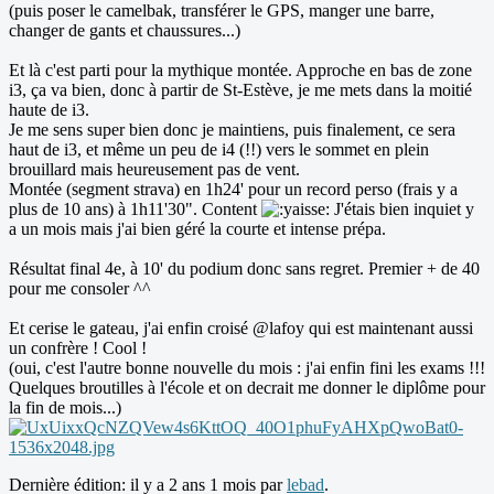
(puis poser le camelbak, transférer le GPS, manger une barre,
changer de gants et chaussures...)
Et là c'est parti pour la mythique montée. Approche en bas de zone
i3, ça va bien, donc à partir de St-Estève, je me mets dans la moitié
haute de i3.
Je me sens super bien donc je maintiens, puis finalement, ce sera
haut de i3, et même un peu de i4 (!!) vers le sommet en plein
brouillard mais heureusement pas de vent.
Montée (segment strava) en 1h24' pour un record perso (frais y a
plus de 10 ans) à 1h11'30". Content
J'étais bien inquiet y
a un mois mais j'ai bien géré la courte et intense prépa.
Résultat final 4e, à 10' du podium donc sans regret. Premier + de 40
pour me consoler ^^
Et cerise le gateau, j'ai enfin croisé @lafoy qui est maintenant aussi
un confrère ! Cool !
(oui, c'est l'autre bonne nouvelle du mois : j'ai enfin fini les exams !!!
Quelques broutilles à l'école et on decrait me donner le diplôme pour
la fin de mois...)
Dernière édition: il y a 2 ans 1 mois par
lebad
.