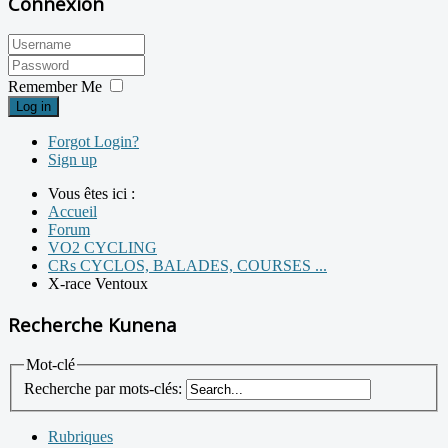
Connexion
Remember Me
Log in
Forgot Login?
Sign up
Vous êtes ici :
Accueil
Forum
VO2 CYCLING
CRs CYCLOS, BALADES, COURSES ...
X-race Ventoux
Recherche Kunena
Mot-clé
Recherche par mots-clés:
Rubriques