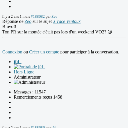
il y a 2 ans 1 mois
#188682
par
Zeo
Réponse de
Zeo
sur le sujet
X-race Ventoux
Bravo!!
Ton PR sur la montée c'était pas lors d'un weekend VO2? 😉
Connexion
ou
Créer un compte
pour participer à la conversation.
jfd_
Hors Ligne
Administrateur
Messages : 11547
Remerciements reçus 1458
il y a 2 ans 1 mois
#188686
par
jfd_