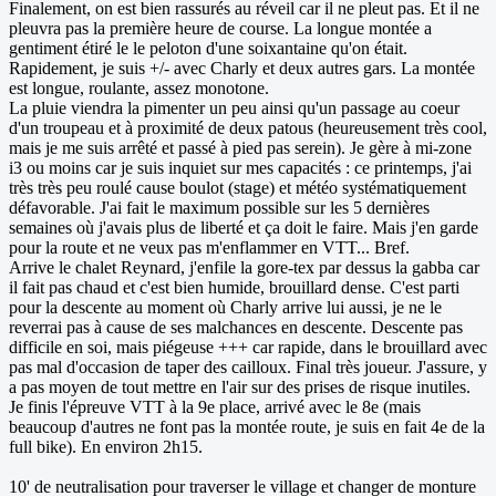
Finalement, on est bien rassurés au réveil car il ne pleut pas. Et il ne
pleuvra pas la première heure de course. La longue montée a
gentiment étiré le le peloton d'une soixantaine qu'on était.
Rapidement, je suis +/- avec Charly et deux autres gars. La montée
est longue, roulante, assez monotone.
La pluie viendra la pimenter un peu ainsi qu'un passage au coeur
d'un troupeau et à proximité de deux patous (heureusement très cool,
mais je me suis arrêté et passé à pied pas serein). Je gère à mi-zone
i3 ou moins car je suis inquiet sur mes capacités : ce printemps, j'ai
très très peu roulé cause boulot (stage) et météo systématiquement
défavorable. J'ai fait le maximum possible sur les 5 dernières
semaines où j'avais plus de liberté et ça doit le faire. Mais j'en garde
pour la route et ne veux pas m'enflammer en VTT... Bref.
Arrive le chalet Reynard, j'enfile la gore-tex par dessus la gabba car
il fait pas chaud et c'est bien humide, brouillard dense. C'est parti
pour la descente au moment où Charly arrive lui aussi, je ne le
reverrai pas à cause de ses malchances en descente. Descente pas
difficile en soi, mais piégeuse +++ car rapide, dans le brouillard avec
pas mal d'occasion de taper des cailloux. Final très joueur. J'assure, y
a pas moyen de tout mettre en l'air sur des prises de risque inutiles.
Je finis l'épreuve VTT à la 9e place, arrivé avec le 8e (mais
beaucoup d'autres ne font pas la montée route, je suis en fait 4e de la
full bike). En environ 2h15.
10' de neutralisation pour traverser le village et changer de monture