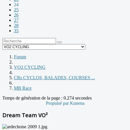
24
25
26
27
28
35
Forum
VO2 CYCLING
CRs CYCLOS, BALADES, COURSES ...
MB Race
Temps de génération de la page : 0.274 secondes
Propulsé par
Kunena
Dream Team VO²