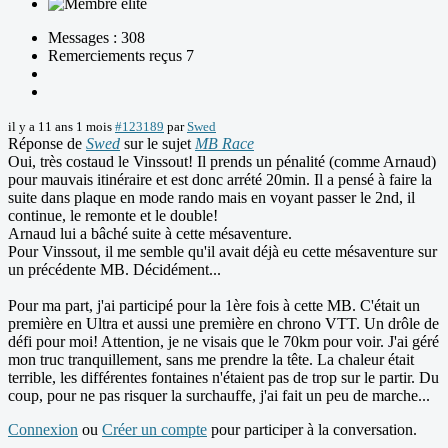
Messages : 308
Remerciements reçus 7
il y a 11 ans 1 mois
#123189
par
Swed
Réponse de
Swed
sur le sujet
MB Race
Oui, très costaud le Vinssout! Il prends un pénalité (comme Arnaud)
pour mauvais itinéraire et est donc arrété 20min. Il a pensé à faire la
suite dans plaque en mode rando mais en voyant passer le 2nd, il
continue, le remonte et le double!
Arnaud lui a bâché suite à cette mésaventure.
Pour Vinssout, il me semble qu'il avait déjà eu cette mésaventure sur
un précédente MB. Décidément...
Pour ma part, j'ai participé pour la 1ère fois à cette MB. C'était un
première en Ultra et aussi une première en chrono VTT. Un drôle de
défi pour moi! Attention, je ne visais que le 70km pour voir. J'ai géré
mon truc tranquillement, sans me prendre la tête. La chaleur était
terrible, les différentes fontaines n'étaient pas de trop sur le partir. Du
coup, pour ne pas risquer la surchauffe, j'ai fait un peu de marche...
Connexion
ou
Créer un compte
pour participer à la conversation.