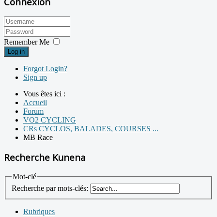
Connexion
Remember Me
Log in
Forgot Login?
Sign up
Vous êtes ici :
Accueil
Forum
VO2 CYCLING
CRs CYCLOS, BALADES, COURSES ...
MB Race
Recherche Kunena
Mot-clé
Recherche par mots-clés:
Rubriques