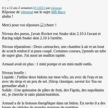
il y a 12 ans 2 semaines
#112021
par
vinssout
Réponse de
vinssout
sur le sujet
MB Race
ahaha !
Merci pour vos réponses
!
Niveau des pneus, j'avais Rocket ron Snake skin 2.10 à l'avant et
Racing ralph Snake skin 2.10 à l'arrière.
Niveau réparations : Deux cartouches, une chambre à air et un bout
de scotch renforcé si pneu coupé. Certaines courses, j'prends un tube
de super glue. J'ai aussi un maillon rapide.
Arnaud avait en plus : 1 mini pompe et un mini multi outils.
Niveau bouffe :
Liquide : J'utilise deux bidons sur mon vélo, un avec de l'eau et un
avec du sirop et un peu de sel. (Sirop classique, saveur Ice Tea ou
grenadine ahah )
Solide : Une quinzaine de pâtes de fruit, des Figolu, des napolitains
etc, je cherche le ratio plaisir/nutrition.
Arnaud a de la boisson énergétique dans un bidon. En ravito il a des
barres de céréales de grandes marques de nutrition.