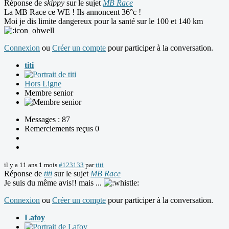
Réponse de
skippy
sur le sujet
MB Race
La MB Race ce WE ! Ils annoncent 36°c !
Moi je dis limite dangereux pour la santé sur le 100 et 140 km
Connexion
ou
Créer un compte
pour participer à la conversation.
titi
Hors Ligne
Membre senior
Messages : 87
Remerciements reçus 0
il y a 11 ans 1 mois
#123133
par
titi
Réponse de
titi
sur le sujet
MB Race
Je suis du même avis!! mais ...
Connexion
ou
Créer un compte
pour participer à la conversation.
Lafoy