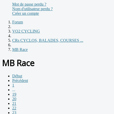
Mot de passe perdu ?
Nom d'utilisateur perdu ?
Créer un compte
Forum
VO2 CYCLING
CRs CYCLOS, BALADES, COURSES ...
MB Race
MB Race
Début
Précédent
1
...
19
20
21
22
23