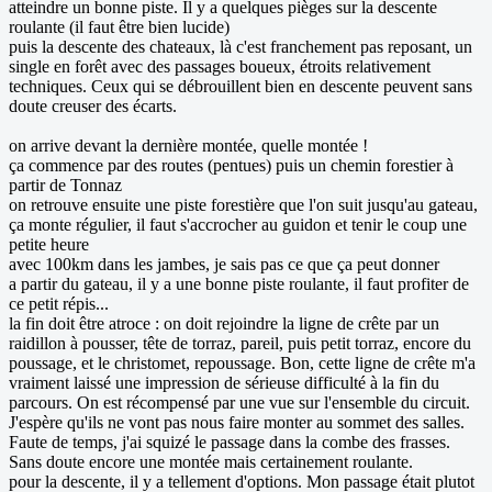
atteindre un bonne piste. Il y a quelques pièges sur la descente
roulante (il faut être bien lucide)
puis la descente des chateaux, là c'est franchement pas reposant, un
single en forêt avec des passages boueux, étroits relativement
techniques. Ceux qui se débrouillent bien en descente peuvent sans
doute creuser des écarts.
on arrive devant la dernière montée, quelle montée !
ça commence par des routes (pentues) puis un chemin forestier à
partir de Tonnaz
on retrouve ensuite une piste forestière que l'on suit jusqu'au gateau,
ça monte régulier, il faut s'accrocher au guidon et tenir le coup une
petite heure
avec 100km dans les jambes, je sais pas ce que ça peut donner
a partir du gateau, il y a une bonne piste roulante, il faut profiter de
ce petit répis...
la fin doit être atroce : on doit rejoindre la ligne de crête par un
raidillon à pousser, tête de torraz, pareil, puis petit torraz, encore du
poussage, et le christomet, repoussage. Bon, cette ligne de crête m'a
vraiment laissé une impression de sérieuse difficulté à la fin du
parcours. On est récompensé par une vue sur l'ensemble du circuit.
J'espère qu'ils ne vont pas nous faire monter au sommet des salles.
Faute de temps, j'ai squizé le passage dans la combe des frasses.
Sans doute encore une montée mais certainement roulante.
pour la descente, il y a tellement d'options. Mon passage était plutot