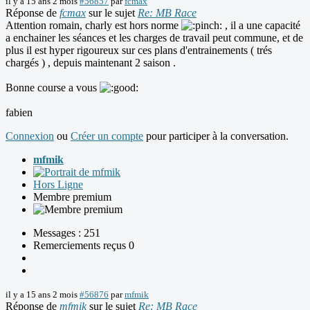
il y a 15 ans 2 mois
#56857
par
fcmax
Réponse de
fcmax
sur le sujet
Re: MB Race
Attention romain, charly est hors norme
, il a une capacité
a enchainer les séances et les charges de travail peut commune, et de
plus il est hyper rigoureux sur ces plans d'entrainements ( trés
chargés ) , depuis maintenant 2 saison .
Bonne course a vous
fabien
Connexion
ou
Créer un compte
pour participer à la conversation.
mfmik
Hors Ligne
Membre premium
Messages : 251
Remerciements reçus 0
il y a 15 ans 2 mois
#56876
par
mfmik
Réponse de
mfmik
sur le sujet
Re: MB Race