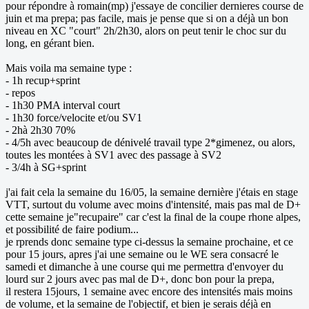
pour répondre à romain(mp) j'essaye de concilier dernieres course de
juin et ma prepa; pas facile, mais je pense que si on a déjà un bon
niveau en XC "court" 2h/2h30, alors on peut tenir le choc sur du
long, en gérant bien.
Mais voila ma semaine type :
- 1h recup+sprint
- repos
- 1h30 PMA interval court
- 1h30 force/velocite et/ou SV1
- 2hà 2h30 70%
- 4/5h avec beaucoup de dénivelé travail type 2*gimenez, ou alors,
toutes les montées à SV1 avec des passage à SV2
- 3/4h à SG+sprint
j'ai fait cela la semaine du 16/05, la semaine dernière j'étais en stage
VTT, surtout du volume avec moins d'intensité, mais pas mal de D+
cette semaine je"recupaire" car c'est la final de la coupe rhone alpes,
et possibilité de faire podium...
je rprends donc semaine type ci-dessus la semaine prochaine, et ce
pour 15 jours, apres j'ai une semaine ou le WE sera consacré le
samedi et dimanche à une course qui me permettra d'envoyer du
lourd sur 2 jours avec pas mal de D+, donc bon pour la prepa,
il restera 15jours, 1 semaine avec encore des intensités mais moins
de volume, et la semaine de l'objectif, et bien je serais déjà en