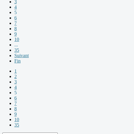
3
4
5
6
7
8
9
10
...
35
Suivant
Fin
1
2
3
4
5
6
7
8
9
10
35