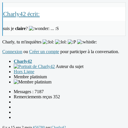
Charly42 écrit:
suis je
claire
?
... :S
Charly, tu m'inquiètes
Connexion
ou
Créer un compte
pour participer à la conversation.
Charly42
Auteur du sujet
Hors Ligne
Membre platinium
Messages : 7187
Remerciements reçus 352
il y a 15 ans 2 mois
#56780
par
Charly42