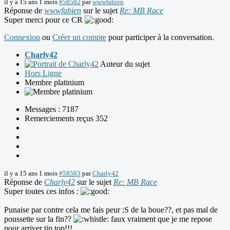
il y a 15 ans 1 mois
#58582
par
wwwfabien
Réponse de
wwwfabien
sur le sujet
Re: MB Race
Super merci pour ce CR
Connexion
ou
Créer un compte
pour participer à la conversation.
Charly42
Auteur du sujet
Hors Ligne
Membre platinium
Messages : 7187
Remerciements reçus 352
il y a 15 ans 1 mois
#58583
par
Charly42
Réponse de
Charly42
sur le sujet
Re: MB Race
Super toutes ces infos :
Punaise par contre cela me fais peur :S de la boue??, et pas mal de
poussette sur la fin??
faux vraiment que je me repose
pour arriver tip top!!!