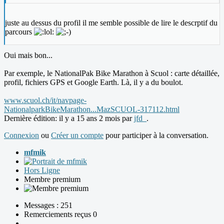
juste au dessus du profil il me semble possible de lire le descrptif du
parcours
Oui mais bon...
Par exemple, le NationalPak Bike Marathon à Scuol : carte détaillée,
profil, fichiers GPS et Google Earth. Là, il y a du boulot.
www.scuol.ch/it/navpage-
NationalparkBikeMarathon...MazSCUOL-317112.html
Dernière édition: il y a 15 ans 2 mois par
jfd_
.
Connexion
ou
Créer un compte
pour participer à la conversation.
mfmik
Hors Ligne
Membre premium
Messages : 251
Remerciements reçus 0