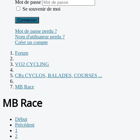
Mot de passe
Se souvenir de moi
Connexion
Mot de passe perdu ?
Nom d'utilisateur perdu ?
Créer un compte
Forum
VO2 CYCLING
CRs CYCLOS, BALADES, COURSES ...
MB Race
MB Race
Début
Précédent
1
2