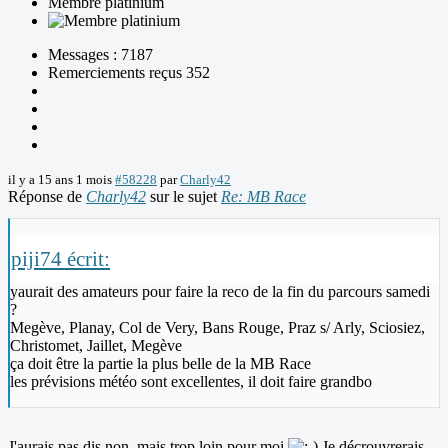
Membre platinium
Messages : 7187
Remerciements reçus 352
il y a 15 ans 1 mois
#58228
par
Charly42
Réponse de
Charly42
sur le sujet
Re: MB Race
piji74 écrit:
yaurait des amateurs pour faire la reco de la fin du parcours samedi
?
Megève, Planay, Col de Very, Bans Rouge, Praz s/ Arly, Sciosiez,
Christomet, Jaillet, Megève
ça doit être la partie la plus belle de la MB Race
les prévisions météo sont excellentes, il doit faire grandbo
J'aurais pas dis non, mais trop loin pour moi
Je décrouvrerais