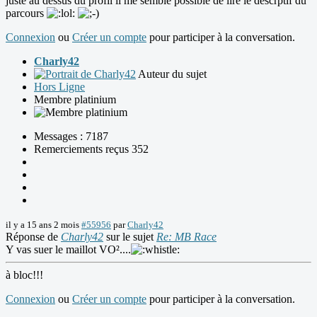
juste au dessus du profil il me semble possible de lire le descrptif du
parcours
Connexion
ou
Créer un compte
pour participer à la conversation.
Charly42
Auteur du sujet
Hors Ligne
Membre platinium
Messages : 7187
Remerciements reçus 352
il y a 15 ans 2 mois
#55956
par
Charly42
Réponse de
Charly42
sur le sujet
Re: MB Race
Y vas suer le maillot VO²....
à bloc!!!
Connexion
ou
Créer un compte
pour participer à la conversation.