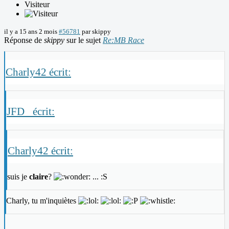
Visiteur
il y a 15 ans 2 mois
#56781
par
skippy
Réponse de
skippy
sur le sujet
Re:MB Race
Charly42 écrit:
JFD_ écrit:
Charly42 écrit:
suis je
claire
?
... :S
Charly, tu m'inquiètes