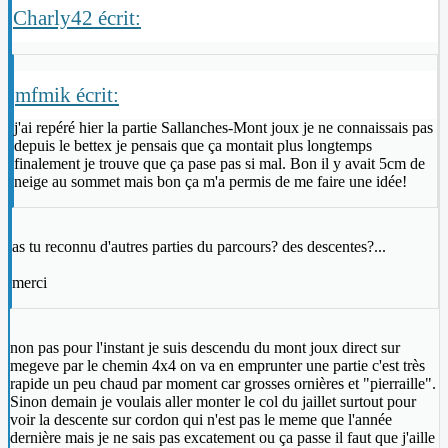
Charly42 écrit:
mfmik écrit:
j'ai repéré hier la partie Sallanches-Mont joux je ne connaissais pas
depuis le bettex je pensais que ça montait plus longtemps
finalement je trouve que ça pase pas si mal. Bon il y avait 5cm de
neige au sommet mais bon ça m'a permis de me faire une idée!
as tu reconnu d'autres parties du parcours? des descentes?...
merci
non pas pour l'instant je suis descendu du mont joux direct sur
megeve par le chemin 4x4 on va en emprunter une partie c'est très
rapide un peu chaud par moment car grosses ornières et "pierraille".
Sinon demain je voulais aller monter le col du jaillet surtout pour
voir la descente sur cordon qui n'est pas le meme que l'année
dernière mais je ne sais pas excatement ou ça passe il faut que j'aille