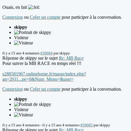
Ouais, en fait
Connexion
ou
Créer un compte
pour participer à la conversation.
skippy
Visiteur
il y a 15 ans 4 semaines
#59084
par
skippy
Réponse de
skippy
sur le sujet
Re: MB Race
Pour suivre la MB RACE en temps réel !!!
s288581967.onlinehome.fr/masse/index.php?
an=2011...pe=0&Num_Menu=&user=
Connexion
ou
Créer un compte
pour participer à la conversation.
skippy
Visiteur
il y a 15 ans 4 semaines
-
il y a 15 ans 4 semaines
#59085
par
skippy
Réponse de
skippy
sur le sujet
Re: MB Race