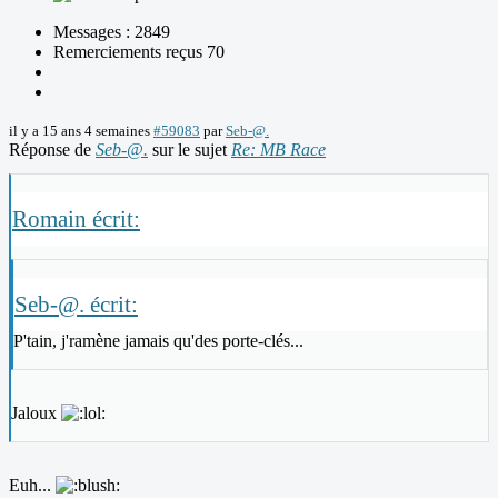
Messages : 2849
Remerciements reçus 70
il y a 15 ans 4 semaines
#59083
par
Seb-@.
Réponse de
Seb-@.
sur le sujet
Re: MB Race
Romain écrit:
Seb-@. écrit:
P'tain, j'ramène jamais qu'des porte-clés...
Jaloux
Euh...