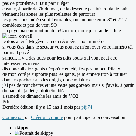
pas de problème, il faut partir léger
ensuite, à partir de 7h du mat, de la descente pas très roulante puis
viennent les zones les plus roulantes du parcours
les previsions météo sont favorables, on annonce entre 8° et 21° à
combloux et peu de vent SO
j'ai payé ma contribution de 53€ mardi, donc je serai de la fête
je dois aller à Megève samedi récupérer mon numéro
si vous êtes dans le secteur vous pouvez m'envoyer votre numéro tél
par mail privé
samedi, il y a des trucs pour les ptits bouts qui vont peut etre
interesser les miens
dis donc albator, gants néoprène en été, t'es pas un peu frileux
de mon coté je supporte plus les gants, je m'embete trop à fouiller
dans les poches sans les doigts, donc mitaines
j'ai pas de manchettes et une veste pas goretex mais si j'avais, à partir
du haut du jaillet ça doit être idéal
a samedi ou dimanche les amis du VO2
PiJi
Dernière édition: il y a 15 ans 1 mois par
piji74
.
Connexion
ou
Créer un compte
pour participer à la conversation.
skippy