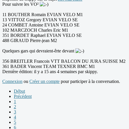
Pour suivre les VO²
11 BOUTHER Romain EVIAN VELO M1
13 VITTOZ Gregory EVIAN VELO SE
24 COMBET Antoine EVIAN VELO SE
102 MARCZOCH Charles Eric M1
351 BORDET Raphael EVIAN VELO SE
488 GIRAUD Pierre-jean M2
Quelques gars qui devraient-êrte devant
356 BREITLER Francois VTT BALCON DU JURA SUISSE M2
361 BADER Vincent TEAM TEXNER BMC M1
Dernière édition: il y a 15 ans 4 semaines par
skippy
.
Connexion
ou
Créer un compte
pour participer à la conversation.
Début
Précédent
1
2
3
4
5
6