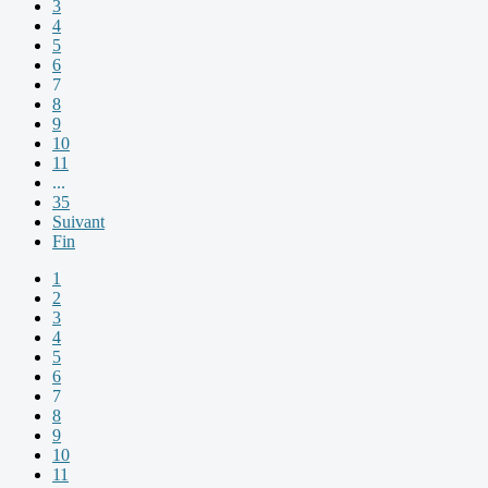
3
4
5
6
7
8
9
10
11
...
35
Suivant
Fin
1
2
3
4
5
6
7
8
9
10
11