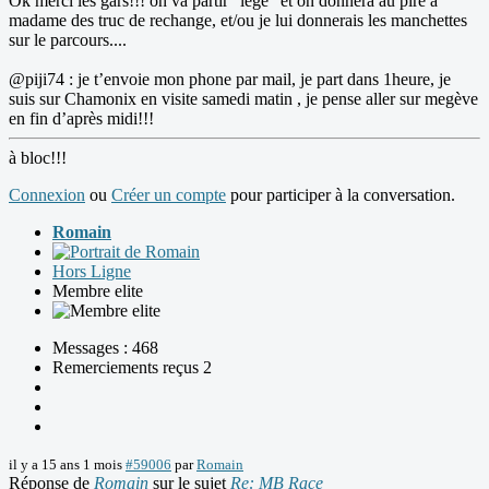
Ok merci les gars!!! on va partir "legé" et on donnera au pire a
madame des truc de rechange, et/ou je lui donnerais les manchettes
sur le parcours....
@piji74 : je t’envoie mon phone par mail, je part dans 1heure, je
suis sur Chamonix en visite samedi matin , je pense aller sur megève
en fin d’après midi!!!
à bloc!!!
Connexion
ou
Créer un compte
pour participer à la conversation.
Romain
Hors Ligne
Membre elite
Messages : 468
Remerciements reçus 2
il y a 15 ans 1 mois
#59006
par
Romain
Réponse de
Romain
sur le sujet
Re: MB Race