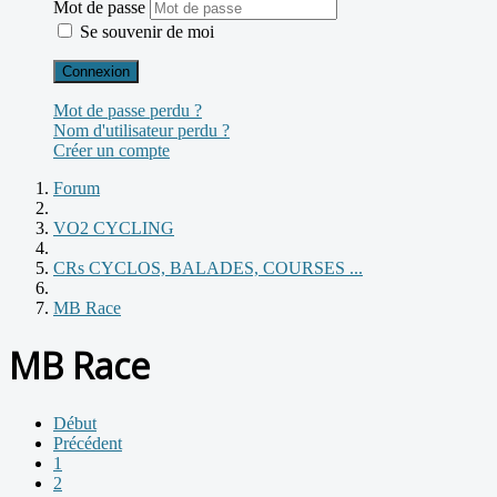
Mot de passe
Se souvenir de moi
Connexion
Mot de passe perdu ?
Nom d'utilisateur perdu ?
Créer un compte
Forum
VO2 CYCLING
CRs CYCLOS, BALADES, COURSES ...
MB Race
MB Race
Début
Précédent
1
2