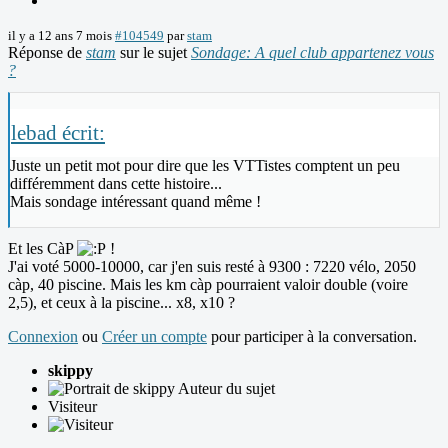
il y a 12 ans 7 mois
#104549
par
stam
Réponse de
stam
sur le sujet
Sondage: A quel club appartenez vous
?
lebad écrit:
Juste un petit mot pour dire que les VTTistes comptent un peu
différemment dans cette histoire...
Mais sondage intéressant quand même !
Et les CàP
!
J'ai voté 5000-10000, car j'en suis resté à 9300 : 7220 vélo, 2050
càp, 40 piscine. Mais les km càp pourraient valoir double (voire
2,5), et ceux à la piscine... x8, x10 ?
Connexion
ou
Créer un compte
pour participer à la conversation.
skippy
Auteur du sujet
Visiteur