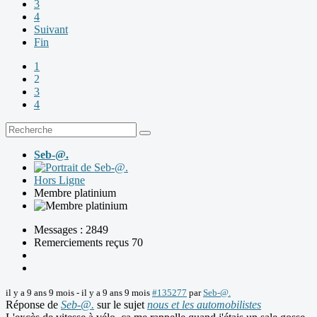
3
4
Suivant
Fin
1
2
3
4
Seb-@.
Hors Ligne
Membre platinium
Messages : 2849
Remerciements reçus 70
il y a 9 ans 9 mois
-
il y a 9 ans 9 mois
#135277
par
Seb-@.
Réponse de
Seb-@.
sur le sujet
nous et les automobilistes