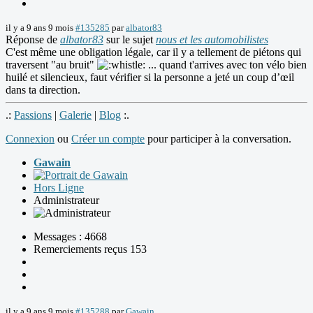
il y a 9 ans 9 mois
#135285
par
albator83
Réponse de
albator83
sur le sujet
nous et les automobilistes
C'est même une obligation légale, car il y a tellement de piétons qui
traversent "au bruit"
... quand t'arrives avec ton vélo bien
huilé et silencieux, faut vérifier si la personne a jeté un coup d’œil
dans ta direction.
.:
Passions
|
Galerie
|
Blog
:.
Connexion
ou
Créer un compte
pour participer à la conversation.
Gawain
Hors Ligne
Administrateur
Messages : 4668
Remerciements reçus 153
il y a 9 ans 9 mois
#135288
par
Gawain