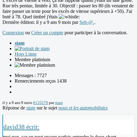
L'excès de vitesse à vélo, ça me rappelle quand j'étais un sale gosse.
Rue très pentue, limitée à 30. Objectif : passer les 80 (ils venaient de
faire passer un texte pour les excès de vitesse supérieurs à +50). J'ai
buté à 78. Quel timbré j'étais
Dernière édition: il y a 9 ans 9 mois par
Seb-@.
.
Connexion
ou
Créer un compte
pour participer à la conversation.
stam
Hors Ligne
Membre platinium
Messages : 7727
Remerciements reçus 1438
il y a 9 ans 9 mois
#135279
par
stam
Réponse de
stam
sur le sujet
nous et les automobilistes
david38 écrit:
moi non, car on peut encore parfois entendre le doux chant