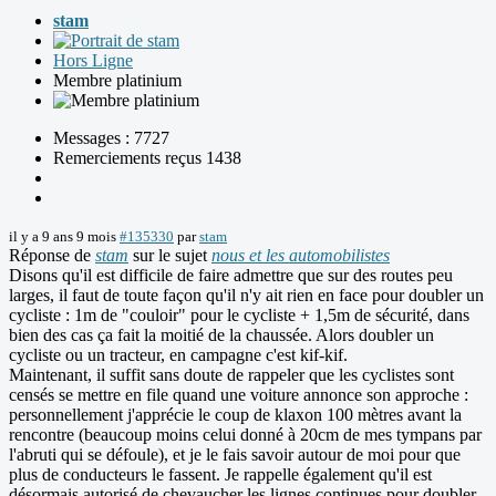
stam
Hors Ligne
Membre platinium
Messages : 7727
Remerciements reçus 1438
il y a 9 ans 9 mois
#135330
par
stam
Réponse de
stam
sur le sujet
nous et les automobilistes
Disons qu'il est difficile de faire admettre que sur des routes peu
larges, il faut de toute façon qu'il n'y ait rien en face pour doubler un
cycliste : 1m de "couloir" pour le cycliste + 1,5m de sécurité, dans
bien des cas ça fait la moitié de la chaussée. Alors doubler un
cycliste ou un tracteur, en campagne c'est kif-kif.
Maintenant, il suffit sans doute de rappeler que les cyclistes sont
censés se mettre en file quand une voiture annonce son approche :
personnellement j'apprécie le coup de klaxon 100 mètres avant la
rencontre (beaucoup moins celui donné à 20cm de mes tympans par
l'abruti qui se défoule), et je le fais savoir autour de moi pour que
plus de conducteurs le fassent. Je rappelle également qu'il est
désormais autorisé de chevaucher les lignes continues pour doubler