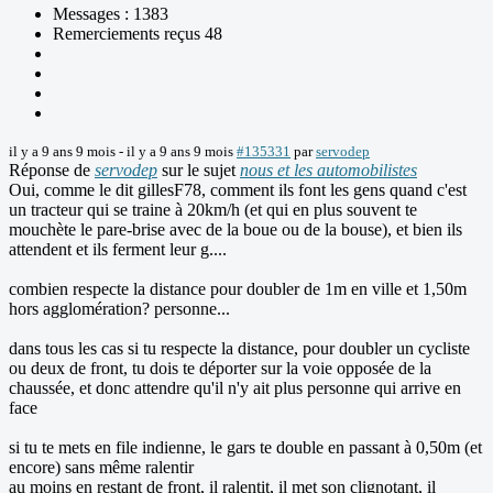
Messages : 1383
Remerciements reçus 48
il y a 9 ans 9 mois
-
il y a 9 ans 9 mois
#135331
par
servodep
Réponse de
servodep
sur le sujet
nous et les automobilistes
Oui, comme le dit gillesF78, comment ils font les gens quand c'est
un tracteur qui se traine à 20km/h (et qui en plus souvent te
mouchète le pare-brise avec de la boue ou de la bouse), et bien ils
attendent et ils ferment leur g....
combien respecte la distance pour doubler de 1m en ville et 1,50m
hors agglomération? personne...
dans tous les cas si tu respecte la distance, pour doubler un cycliste
ou deux de front, tu dois te déporter sur la voie opposée de la
chaussée, et donc attendre qu'il n'y ait plus personne qui arrive en
face
si tu te mets en file indienne, le gars te double en passant à 0,50m (et
encore) sans même ralentir
au moins en restant de front, il ralentit, il met son clignotant, il