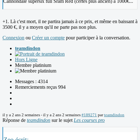
Cannondale supersix full Sram Red (certes plus ancien) à 1000€...
+1. Là c'est mort, il ne partira jamais à ce prix, et même en baissant à
3500 €, il y a moyen qu'il ne parte pas non plus.
Connexion
ou
Créer un compte
pour participer à la conversation.
teamdindon
Hors Ligne
Membre platinium
Messages : 4314
Remerciements reçus 994
il y a 2 ans 2 semaines
-
il y a 2 ans 2 semaines
#189271
par
teamdindon
Réponse de
teamdindon
sur le sujet
Les courses pro
Zeo écrit: