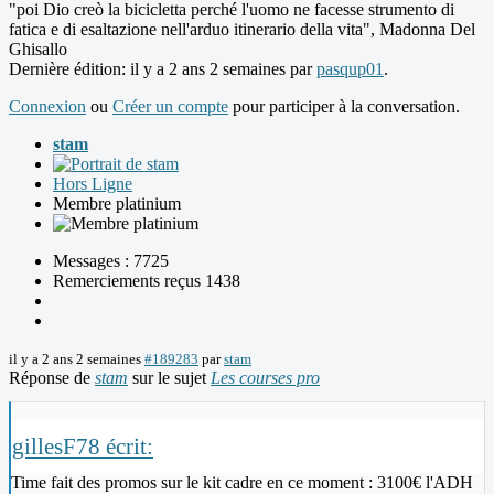
"poi Dio creò la bicicletta perché l'uomo ne facesse strumento di
fatica e di esaltazione nell'arduo itinerario della vita", Madonna Del
Ghisallo
Dernière édition: il y a 2 ans 2 semaines par
pasqup01
.
Connexion
ou
Créer un compte
pour participer à la conversation.
stam
Hors Ligne
Membre platinium
Messages : 7725
Remerciements reçus 1438
il y a 2 ans 2 semaines
#189283
par
stam
Réponse de
stam
sur le sujet
Les courses pro
gillesF78 écrit:
Time fait des promos sur le kit cadre en ce moment : 3100€ l'ADH