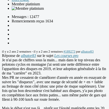
Membre platinium
Messages : 12477
Remerciements reçus 1634
il y a 2 ans 2 semaines
-
il y a 2 ans 2 semaines
#189273
par
albator83
Réponse de
albator83
sur le sujet
Les courses pro
Je n'ai pas de chiffres sous la main... mais dans le top niveau des
pelotons cyclos en montagne j'ai senti une nette différence entre
l'apparition des disques en 2019, et leur adoption généralisée à la fin
de ma "carrière" en 2023.
Mes PR ne cessaient de s'améliorer d'année en année en essayant de
suivre les "disqueux", avec une marge de sécurité de + en + faible
au freinage de mon côté (donc une prise de risque supérieure). Une
fois qu'un bon descendeur s'est habitué aux disques, y'a pas photo
en compétition face aux freins patins... sans même parler de gars qui
filent à 90-100 km/h sur route fermée.
Mais le débat n'est pas là... plutôt sur l'équité matérielle entre les 20