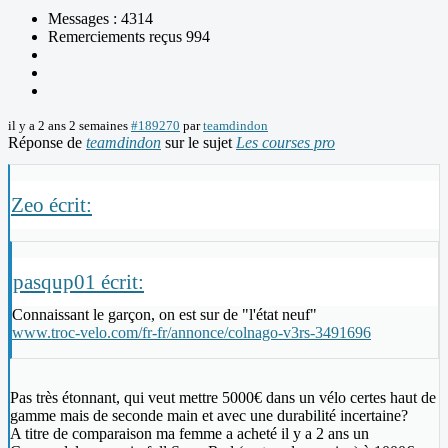
Messages : 4314
Remerciements reçus 994
il y a 2 ans 2 semaines
#189270
par
teamdindon
Réponse de
teamdindon
sur le sujet
Les courses pro
Zeo écrit:
pasqup01 écrit:
Connaissant le garçon, on est sur de "l'état neuf"
www.troc-velo.com/fr-fr/annonce/colnago-v3rs-3491696
Pas très étonnant, qui veut mettre 5000€ dans un vélo certes haut de
gamme mais de seconde main et avec une durabilité incertaine?
A titre de comparaison ma femme a acheté il y a 2 ans un