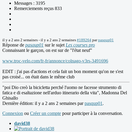
Messages : 3195
Remerciements reçus 833
il y a 2 ans 2 semaines
-
il y a 2 ans 2 semaines
#189264
par
pasqup01
Réponse de
pasqup01
sur le sujet
Les courses pro
Connaissant le garçon, on est sur de "l'état neuf"
www.troc-velo.com/fr-fr/annonce/colnago-v3rs-3491696
EDIT : j'ai pas d'actions et cela fait un bon moment qu'on ne s'est
pas croisé... on était dans le même club
"poi Dio creò la bicicletta perché l'uomo ne facesse strumento di
fatica e di esaltazione nell'arduo itinerario della vita", Madonna Del
Ghisallo
Dernière édition: il y a 2 ans 2 semaines par
pasqup01
.
Connexion
ou
Créer un compte
pour participer à la conversation.
david38