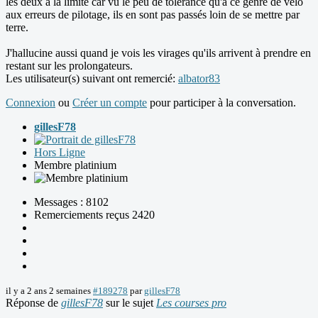
les deux à la limite car vu le peu de tolérance qu'à ce genre de vélo
aux erreurs de pilotage, ils en sont pas passés loin de se mettre par
terre.
J'hallucine aussi quand je vois les virages qu'ils arrivent à prendre en
restant sur les prolongateurs.
Les utilisateur(s) suivant ont remercié:
albator83
Connexion
ou
Créer un compte
pour participer à la conversation.
gillesF78
Hors Ligne
Membre platinium
Messages : 8102
Remerciements reçus 2420
il y a 2 ans 2 semaines
#189278
par
gillesF78
Réponse de
gillesF78
sur le sujet
Les courses pro