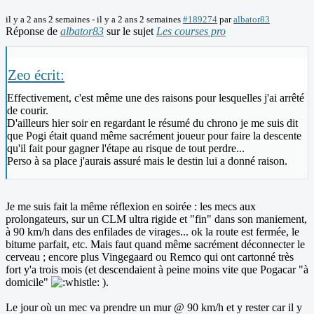
il y a 2 ans 2 semaines
-
il y a 2 ans 2 semaines
#189274
par
albator83
Réponse de
albator83
sur le sujet
Les courses pro
Zeo écrit:
Effectivement, c'est même une des raisons pour lesquelles j'ai arrêté
de courir.
D'ailleurs hier soir en regardant le résumé du chrono je me suis dit
que Pogi était quand même sacrément joueur pour faire la descente
qu'il fait pour gagner l'étape au risque de tout perdre...
Perso à sa place j'aurais assuré mais le destin lui a donné raison.
Je me suis fait la même réflexion en soirée : les mecs aux
prolongateurs, sur un CLM ultra rigide et "fin" dans son maniement,
à 90 km/h dans des enfilades de virages... ok la route est fermée, le
bitume parfait, etc. Mais faut quand même sacrément déconnecter le
cerveau ; encore plus Vingegaard ou Remco qui ont cartonné très
fort y'a trois mois (et descendaient à peine moins vite que Pogacar "à
domicile"
).
Le jour où un mec va prendre un mur @ 90 km/h et y rester car il y