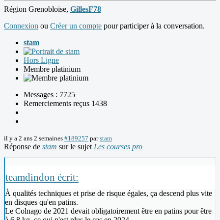
Région Grenobloise,
GillesF78
Connexion
ou
Créer un compte
pour participer à la conversation.
stam
Hors Ligne
Membre platinium
Messages : 7725
Remerciements reçus 1438
il y a 2 ans 2 semaines
#189257
par
stam
Réponse de
stam
sur le sujet
Les courses pro
teamdindon écrit:
À qualités techniques et prise de risque égales, ça descend plus vite
en disques qu'en patins.
Le Colnago de 2021 devait obligatoirement être en patins pour être
à 6.8 kg, ce qui n'est plus le cas en 2024.