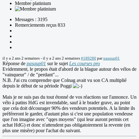
Membre platinium
Messages : 3195
Remerciements reçus 833
il y a 2 ans 2 semaines
-
il y a 2 ans 2 semaines
#189280
par
pasqup01
Réponse de
pasqup01
sur le sujet
Les courses pro
Evidemment, le propos était d'abord de la blague autour des vélos de
"vainqueur" / de "perdant"...
N.B. J'ai cru comprendre que Colnag avait vu son CA multiplié
depuis le début de sa période Poggi
Mais je ne suis pas du tout étonné de vos réactions sur l'annonce. Un
vélo à patins HdG est invendable, sauf à le brader grave, au point
que cela doit décourager 90% des vendeurs potentiels. A la limite ils
préféreront le garder, d'autant plus si c'est une population vendeuse
que l'on imagine avec "qqes moyens" (qui leur auront permis cet
achat HdG) et donc n'attendent pas obligatoirement la revente (en
plus une misère) pour l'achat du suivant.