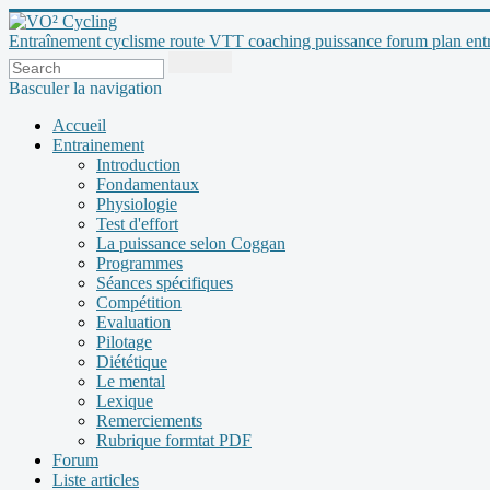
Entraînement cyclisme route VTT coaching puissance forum plan entraî
Basculer la navigation
Accueil
Entrainement
Introduction
Fondamentaux
Physiologie
Test d'effort
La puissance selon Coggan
Programmes
Séances spécifiques
Compétition
Evaluation
Pilotage
Diététique
Le mental
Lexique
Remerciements
Rubrique formtat PDF
Forum
Liste articles