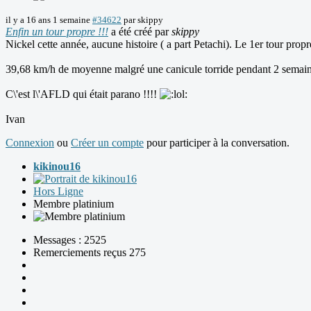
il y a 16 ans 1 semaine
#34622
par
skippy
Enfin un tour propre !!!
a été créé par
skippy
Nickel cette année, aucune histoire ( a part Petachi). Le 1er tour prop
39,68 km/h de moyenne malgré une canicule torride pendant 2 semain
C\'est l\'AFLD qui était parano !!!!
Ivan
Connexion
ou
Créer un compte
pour participer à la conversation.
kikinou16
Hors Ligne
Membre platinium
Messages : 2525
Remerciements reçus 275