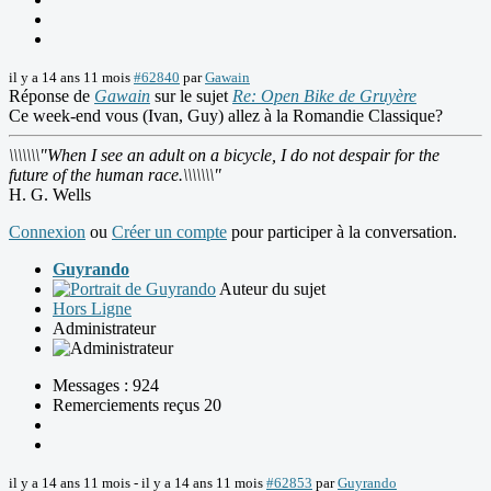
il y a 14 ans 11 mois
#62840
par
Gawain
Réponse de
Gawain
sur le sujet
Re: Open Bike de Gruyère
Ce week-end vous (Ivan, Guy) allez à la Romandie Classique?
\\\\\\\"When I see an adult on a bicycle, I do not despair for the
future of the human race.\\\\\\\"
H. G. Wells
Connexion
ou
Créer un compte
pour participer à la conversation.
Guyrando
Auteur du sujet
Hors Ligne
Administrateur
Messages : 924
Remerciements reçus 20
il y a 14 ans 11 mois
-
il y a 14 ans 11 mois
#62853
par
Guyrando