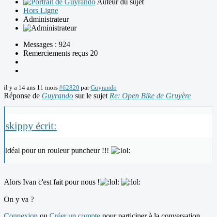
Auteur du sujet
Hors Ligne
Administrateur
Messages : 924
Remerciements reçus 20
il y a 14 ans 11 mois
#62820
par
Guyrando
Réponse de
Guyrando
sur le sujet
Re: Open Bike de Gruyère
skippy écrit:
Idéal pour un rouleur puncheur !!!
Alors Ivan c'est fait pour nous !
On y va ?
Connexion
ou
Créer un compte
pour participer à la conversation.