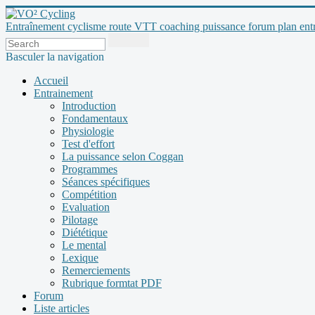
Entraînement cyclisme route VTT coaching puissance forum plan entraî
Basculer la navigation
Accueil
Entrainement
Introduction
Fondamentaux
Physiologie
Test d'effort
La puissance selon Coggan
Programmes
Séances spécifiques
Compétition
Evaluation
Pilotage
Diététique
Le mental
Lexique
Remerciements
Rubrique formtat PDF
Forum
Liste articles