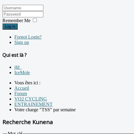
Remember Me
Log in
Forgot Login?
Sign up
Qui est là ?
jfd_
IceMole
Vous êtes ici :
Accueil
Forum
VO2 CYCLING
ENTRAINEMENT
Votre charge "TSS" par semaine
Recherche Kunena
Mot-clé