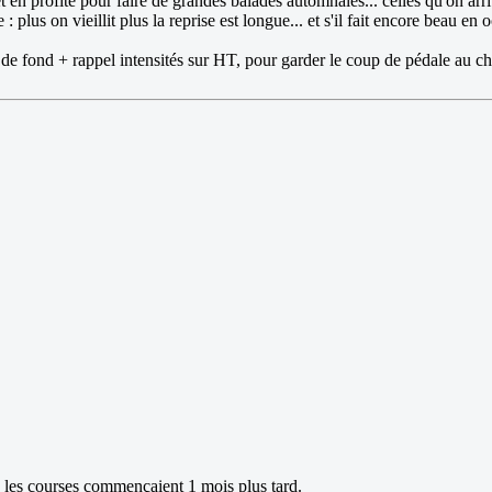
 en profite pour faire de grandes balades automnales... celles qu'on arriv
 on vieillit plus la reprise est longue... et s'il fait encore beau en 
ski de fond + rappel intensités sur HT, pour garder le coup de pédale au 
ue les courses commençaient 1 mois plus tard.