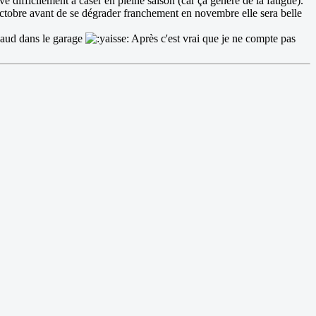
e difficilement à caser en pleine saison (car ça génère de la fatigue).
octobre avant de se dégrader franchement en novembre elle sera belle
chaud dans le garage
Après c'est vrai que je ne compte pas