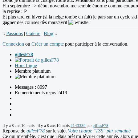
Donc je diminue la charge, roule aux sensations sans plan particulier et
Fin septembre => début novembre me semble énorme comme coupure : plus
la reprise :-P
Et plus tard en hiver (si la neige tombe en fait) je pars sur un cycle 
gagner des courses dès mars/avril
.:
Passions
|
Galerie
|
Blog
:.
Connexion
ou
Créer un compte
pour participer à la conversation.
gillesF78
Hors Ligne
Membre platinium
Messages : 8097
Remerciements reçus 2419
il y a 8 ans 10 mois
-
il y a 8 ans 10 mois
#143339
par
gillesF78
Réponse de
gillesF78
sur le sujet
Votre charge "TSS" par semaine
Ce qui m'embête, c'est que j'étais prêt mi-février cette année, alors q