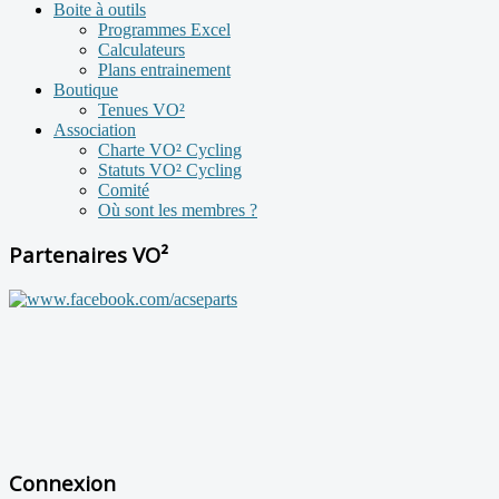
Boite à outils
Programmes Excel
Calculateurs
Plans entrainement
Boutique
Tenues VO²
Association
Charte VO² Cycling
Statuts VO² Cycling
Comité
Où sont les membres ?
Partenaires VO²
Connexion