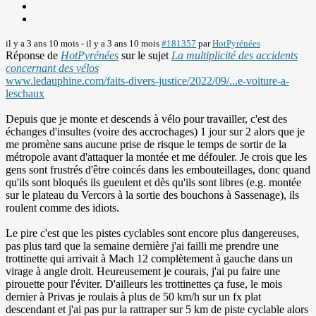
il y a 3 ans 10 mois
-
il y a 3 ans 10 mois
#181357
par
HotPyrénées
Réponse de
HotPyrénées
sur le sujet
La multiplicité des accidents
concernant des vélos
www.ledauphine.com/faits-divers-justice/2022/09/...e-voiture-a-
leschaux
Depuis que je monte et descends à vélo pour travailler, c'est des
échanges d'insultes (voire des accrochages) 1 jour sur 2 alors que je
me promène sans aucune prise de risque le temps de sortir de la
métropole avant d'attaquer la montée et me défouler. Je crois que les
gens sont frustrés d'être coincés dans les embouteillages, donc quand
qu'ils sont bloqués ils gueulent et dès qu'ils sont libres (e.g. montée
sur le plateau du Vercors à la sortie des bouchons à Sassenage), ils
roulent comme des idiots.
Le pire c'est que les pistes cyclables sont encore plus dangereuses,
pas plus tard que la semaine dernière j'ai failli me prendre une
trottinette qui arrivait à Mach 12 complètement à gauche dans un
virage à angle droit. Heureusement je courais, j'ai pu faire une
pirouette pour l'éviter. D'ailleurs les trottinettes ça fuse, le mois
dernier à Privas je roulais à plus de 50 km/h sur un fx plat
descendant et j'ai pas pur la rattraper sur 5 km de piste cyclable alors