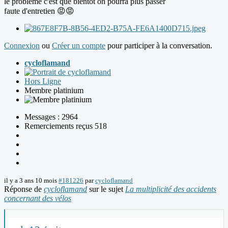
le problème c'est que bientôt on pourra plus passer
faute d'entretien 😡😡
Connexion
ou
Créer un compte
pour participer à la conversation.
cycloflamand
Hors Ligne
Membre platinium
Messages : 2964
Remerciements reçus 518
il y a 3 ans 10 mois
#181226
par
cycloflamand
Réponse de
cycloflamand
sur le sujet
La multiplicité des accidents
concernant des vélos