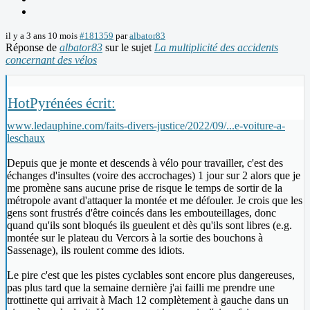
il y a 3 ans 10 mois
#181359
par
albator83
Réponse de
albator83
sur le sujet
La multiplicité des accidents
concernant des vélos
HotPyrénées écrit:
www.ledauphine.com/faits-divers-justice/2022/09/...e-voiture-a-
leschaux
Depuis que je monte et descends à vélo pour travailler, c'est des
échanges d'insultes (voire des accrochages) 1 jour sur 2 alors que je
me promène sans aucune prise de risque le temps de sortir de la
métropole avant d'attaquer la montée et me défouler. Je crois que les
gens sont frustrés d'être coincés dans les embouteillages, donc
quand qu'ils sont bloqués ils gueulent et dès qu'ils sont libres (e.g.
montée sur le plateau du Vercors à la sortie des bouchons à
Sassenage), ils roulent comme des idiots.
Le pire c'est que les pistes cyclables sont encore plus dangereuses,
pas plus tard que la semaine dernière j'ai failli me prendre une
trottinette qui arrivait à Mach 12 complètement à gauche dans un