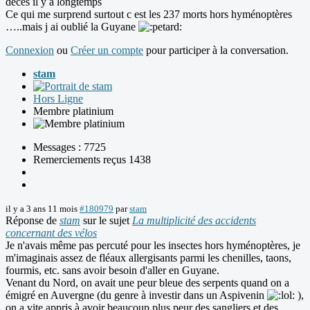
décès il y a longtemps
Ce qui me surprend surtout c est les 237 morts hors hyménoptères
…..mais j ai oublié la Guyane
Connexion
ou
Créer un compte
pour participer à la conversation.
stam
Hors Ligne
Membre platinium
Messages : 7725
Remerciements reçus 1438
il y a 3 ans 11 mois
#180979
par
stam
Réponse de
stam
sur le sujet
La multiplicité des accidents
concernant des vélos
Je n'avais même pas percuté pour les insectes hors hyménoptères, je
m'imaginais assez de fléaux allergisants parmi les chenilles, taons,
fourmis, etc. sans avoir besoin d'aller en Guyane.
Venant du Nord, on avait une peur bleue des serpents quand on a
émigré en Auvergne (du genre à investir dans un Aspivenin
),
on a vite appris à avoir beaucoup plus peur des sangliers et des