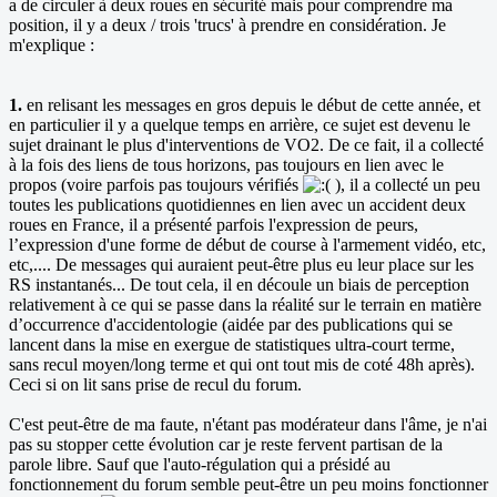
a de circuler à deux roues en sécurité mais pour comprendre ma
position, il y a deux / trois 'trucs' à prendre en considération. Je
m'explique :
1.
en relisant les messages en gros depuis le début de cette année, et
en particulier il y a quelque temps en arrière, ce sujet est devenu le
sujet drainant le plus d'interventions de VO2. De ce fait, il a collecté
à la fois des liens de tous horizons, pas toujours en lien avec le
propos (voire parfois pas toujours vérifiés
), il a collecté un peu
toutes les publications quotidiennes en lien avec un accident deux
roues en France, il a présenté parfois l'expression de peurs,
l’expression d'une forme de début de course à l'armement vidéo, etc,
etc,.... De messages qui auraient peut-être plus eu leur place sur les
RS instantanés... De tout cela, il en découle un biais de perception
relativement à ce qui se passe dans la réalité sur le terrain en matière
d’occurrence d'accidentologie (aidée par des publications qui se
lancent dans la mise en exergue de statistiques ultra-court terme,
sans recul moyen/long terme et qui ont tout mis de coté 48h après).
Ceci si on lit sans prise de recul du forum.
C'est peut-être de ma faute, n'étant pas modérateur dans l'âme, je n'ai
pas su stopper cette évolution car je reste fervent partisan de la
parole libre. Sauf que l'auto-régulation qui a présidé au
fonctionnement du forum semble peut-être un peu moins fonctionner