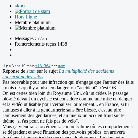
stam
Hors Ligne
Membre platinium
Messages : 7725
Remerciements reçus 1438
il y a 3 ans 10 mois
#181364
par
stam
Réponse de
stam
sur le sujet
La multiplicité des accidents
concernant des vélos
Pas recevable pour une infraction qui n'engage que l'auteur des faits
; mais dès qu'il y a mise en danger, ou "accident", c'est OK.
On est certes bien loin du Royaume-Uni, où un cédez-le-passage
olé-olé devant un cycliste est considéré comme une mise en danger
et la vidéo utilisable pour verbaliser lourdement... en France, si tu
t'amuses à aller à la gendarmerie sans être blessé, c'est au pire
l'amusement des gendarmes, et au mieux un accueil froid sur le
thème "si t'as peur, ne fais pas de vélo".
Mais ça viendra... forcément... car au rythme où les comportements
se dégradent et avec l'inaction des pouvoirs publics, on arrivera
forcément à une prise de conscience douloureuse. Le lien entre