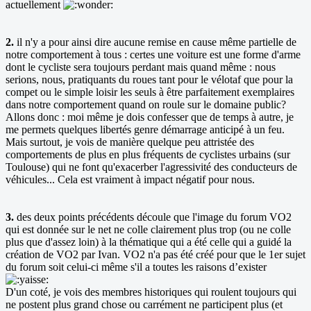
actuellement
2.
il n'y a pour ainsi dire aucune remise en cause même partielle de
notre comportement à tous : certes une voiture est une forme d'arme
dont le cycliste sera toujours perdant mais quand même : nous
serions, nous, pratiquants du roues tant pour le vélotaf que pour la
compet ou le simple loisir les seuls à être parfaitement exemplaires
dans notre comportement quand on roule sur le domaine public?
Allons donc : moi même je dois confesser que de temps à autre, je
me permets quelques libertés genre démarrage anticipé à un feu.
Mais surtout, je vois de manière quelque peu attristée des
comportements de plus en plus fréquents de cyclistes urbains (sur
Toulouse) qui ne font qu'exacerber l'agressivité des conducteurs de
véhicules... Cela est vraiment à impact négatif pour nous.
3.
des deux points précédents découle que l'image du forum VO2
qui est donnée sur le net ne colle clairement plus trop (ou ne colle
plus que d'assez loin) à la thématique qui a été celle qui a guidé la
création de VO2 par Ivan. VO2 n'a pas été créé pour que le 1er sujet
du forum soit celui-ci même s'il a toutes les raisons d’exister
D'un coté, je vois des membres historiques qui roulent toujours qui
ne postent plus grand chose ou carrément ne participent plus (et