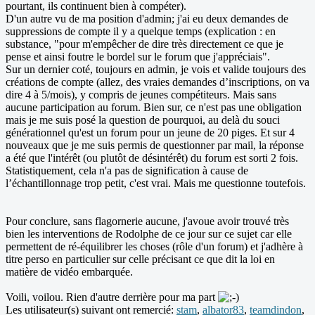
pourtant, ils continuent bien à compéter).
D'un autre vu de ma position d'admin; j'ai eu deux demandes de
suppressions de compte il y a quelque temps (explication : en
substance, "pour m'empêcher de dire très directement ce que je
pense et ainsi foutre le bordel sur le forum que j'appréciais".
Sur un dernier coté, toujours en admin, je vois et valide toujours des
créations de compte (allez, des vraies demandes d’inscriptions, on va
dire 4 à 5/mois), y compris de jeunes compétiteurs. Mais sans
aucune participation au forum. Bien sur, ce n'est pas une obligation
mais je me suis posé la question de pourquoi, au delà du souci
générationnel qu'est un forum pour un jeune de 20 piges. Et sur 4
nouveaux que je me suis permis de questionner par mail, la réponse
a été que l'intérêt (ou plutôt de désintérêt) du forum est sorti 2 fois.
Statistiquement, cela n'a pas de signification à cause de
l’échantillonnage trop petit, c'est vrai. Mais me questionne toutefois.
Pour conclure, sans flagornerie aucune, j'avoue avoir trouvé très
bien les interventions de Rodolphe de ce jour sur ce sujet car elle
permettent de ré-équilibrer les choses (rôle d'un forum) et j'adhère à
titre perso en particulier sur celle précisant ce que dit la loi en
matière de vidéo embarquée.
Voili, voilou. Rien d'autre derrière pour ma part
Les utilisateur(s) suivant ont remercié:
stam
,
albator83
,
teamdindon
,