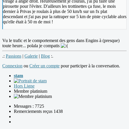
virage à angle droit. Heureusement je courais, j'ai pu faire une
pirouette pour l'éviter. D'ailleurs les trottinettes ça fuse, le mois
dernier à Privas je roulais à plus de 50 km/h sur un fx plat
descendant et j'ai pas pur la rattraper sur 5 km de piste cyclable alors
qu'elle était à 50 m de moi !
Vu le trafic et le comportement des gens dans Engins à (presque)
toute heure... polala je compatis
.:
Passions
|
Galerie
|
Blog
:.
Connexion
ou
Créer un compte
pour participer à la conversation.
stam
Hors Ligne
Membre platinium
Messages : 7725
Remerciements reçus 1438