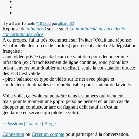
il y a 3 ans 10 mois
#181362
par
albator83
Réponse de
albator83
sur le sujet
La multiplicité des accidents
concernant des vélos
A ce propos, j'ai lu très récemment sur Twitter (c'était une réponse
+/- officielle des forces de l'ordres) qu'en l'état actuel de la législation
française :
- une vidéo privée type dashcam ne vaut rien pour dénoncer une
infraction (ex : franchissement de ligne continue, rond-point/ilots
pris à l'envers pour doubler un cycliste), seule la constatation directe
des FDO est valide
- pire : balancer ce type de vidéo sur le net avec plaque et
conducteur identifiables est répréhensible pour l'auteur de la vidéo
Voilà voilà, ça évoluera peut-être dans les années qui viennent...
mais pour le moment une gopro perso ne permet en aucun cas de
chopper un conducteur taré en flagrant délit (sauf si c'est un
gendarme en service qui pilote le vélo).
.:
Passions
|
Galerie
|
Blog
:.
Connexion
ou
Créer un compte
pour participer à la conversation.