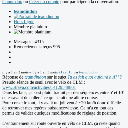
Connexion
ou
Créer un compte
pour participer à la conversation.
teamdindon
Hors Ligne
Membre platinium
Messages : 4315
Remerciements reçus 995
il y a 1 an 3 mois
-
il y a 1 an 3 mois
#192010
par
teamdindon
Réponse de
teamdindon
sur le sujet
Tu as fait quoi aujourd'hui???
Pseudo séance de seuil avec le vélo de CLM :
www.strava.com/activities/14129548801
Dans les faits, ça s'est plutôt traduit par des séquences entre 5' et 10'
en essayant de coller à ce qui serait une allure course.
Pour corser le tout, il y avait un joli vent à ~20 km/h donc difficile
de retrouver mes repères puissance/vitesse. Ça m'a en tout cas
permis de valider quelques modifications de réglage de position.
L’entrainement sur route ouverte en vélo de CLM, ça reste quand