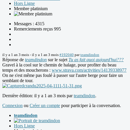
Hors Ligne
Membre platinium
Messages : 4315
Remerciements reçus 995
il y a 1 an 3 mois
-
il y a 1 an 3 mois
#192040
par
teamdindon
Réponse de
teamdindon
sur le sujet
Tu as fait quoi aujourd'hui???
Gravel à la cool sur le chemin de halage, pour profiter du beau
temps et des moucherons :
www.strava.com/activities/14139338977
On ne s'est même pas foulé à passer sur l'autre berge pour faire un
semblant de tour.
Dernière édition: il y a 1 an 3 mois par
teamdindon
.
Connexion
ou
Créer un compte
pour participer à la conversation.
teamdindon
Hors Ligne