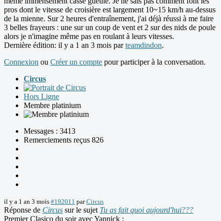
même immensément casse gueule. Je ne sais pas comment font les
pros dont le vitesse de croisière est largement 10~15 km/h au-dessus
de la mienne. Sur 2 heures d'entraînement, j'ai déjà réussi à me faire
3 belles frayeurs : une sur un coup de vent et 2 sur des nids de poule
alors je n'imagine même pas en roulant à leurs vitesses.
Dernière édition: il y a 1 an 3 mois par
teamdindon
.
Connexion
ou
Créer un compte
pour participer à la conversation.
Circus
Hors Ligne
Membre platinium
Messages : 3413
Remerciements reçus 826
il y a 1 an 3 mois
#192011
par
Circus
Réponse de
Circus
sur le sujet
Tu as fait quoi aujourd'hui???
Premier Clasico du soir avec Yannick :