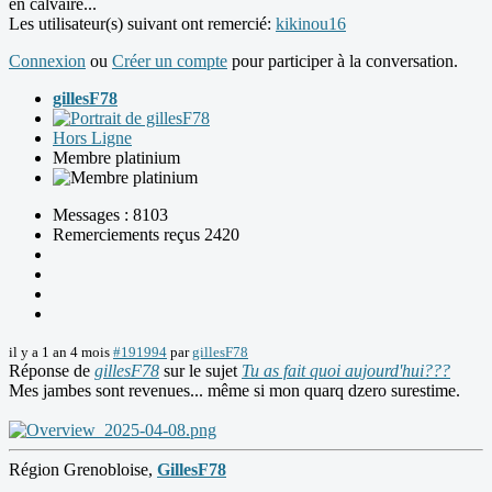
en calvaire...
Les utilisateur(s) suivant ont remercié:
kikinou16
Connexion
ou
Créer un compte
pour participer à la conversation.
gillesF78
Hors Ligne
Membre platinium
Messages : 8103
Remerciements reçus 2420
il y a 1 an 4 mois
#191994
par
gillesF78
Réponse de
gillesF78
sur le sujet
Tu as fait quoi aujourd'hui???
Mes jambes sont revenues... même si mon quarq dzero surestime.
Région Grenobloise,
GillesF78