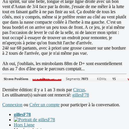
Au sprint, sur une belle, longue et large ligne droite avec un bon
vent d'Autan de 3/4 face par la droite, j'essaie de me mêler à la lutte
tout en faisant gaffe à ne pas finir au sol. Ça double de tous les
côtés, moi y compris, même si je préfère rester au côté au vent plutôt
que dans la nasse compacte collée à l'herbe à ma gauche. C'est un
beau bordel et on arrive un peu tous de front. A ce jeu, je n'ai même
pas l'occasion de lever le cul de la selle, ni de lancer mon sprint :
tout occupé à essayer de trouver un endroit pour remonter, je
m'aperçois à peine qu'on franchit l'arche d'arrivée.
24è sur 68 partants, avec à priori une grosse cassure sur une bordure
à 2 tours de l'arrivée, que je n'ai même pas vue.
Ah oui, j'oubliais, les mirobolants 88m de D+ sont essentiellement
dus au 7 dos d'âne que le parcours comptait...
Dernière édition: il y a 1 an 3 mois par
Circus
.
Les utilisateur(s) suivant ont remercié:
gillesF78
Connexion
ou
Créer un compte
pour participer à la conversation.
gillesF78
Hors Ligne