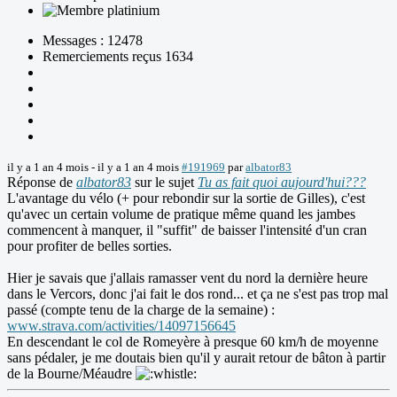
Messages : 12478
Remerciements reçus 1634
il y a 1 an 4 mois
-
il y a 1 an 4 mois
#191969
par
albator83
Réponse de
albator83
sur le sujet
Tu as fait quoi aujourd'hui???
L'avantage du vélo (+ pour rebondir sur la sortie de Gilles), c'est
qu'avec un certain volume de pratique même quand les jambes
commencent à manquer, il "suffit" de baisser l'intensité d'un cran
pour profiter de belles sorties.
Hier je savais que j'allais ramasser vent du nord la dernière heure
dans le Vercors, donc j'ai fait le dos rond... et ça ne s'est pas trop mal
passé (compte tenu de la charge de la semaine) :
www.strava.com/activities/14097156645
En descendant le col de Romeyère à presque 60 km/h de moyenne
sans pédaler, je me doutais bien qu'il y aurait retour de bâton à partir
de la Bourne/Méaudre