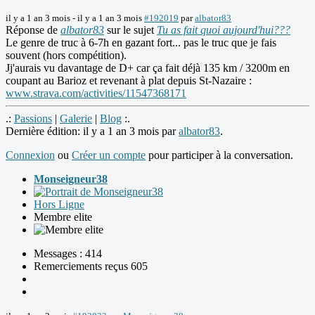
il y a 1 an 3 mois
-
il y a 1 an 3 mois
#192019
par
albator83
Réponse de
albator83
sur le sujet
Tu as fait quoi aujourd'hui???
Le genre de truc à 6-7h en gazant fort... pas le truc que je fais
souvent (hors compétition).
Jj'aurais vu davantage de D+ car ça fait déjà 135 km / 3200m en
coupant au Barioz et revenant à plat depuis St-Nazaire :
www.strava.com/activities/11547368171
.:
Passions
|
Galerie
|
Blog
:.
Dernière édition: il y a 1 an 3 mois par
albator83
.
Connexion
ou
Créer un compte
pour participer à la conversation.
Monseigneur38
Hors Ligne
Membre elite
Messages : 414
Remerciements reçus 605