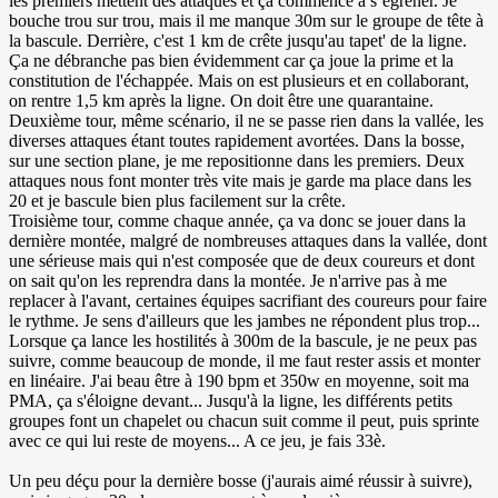
les premiers mettent des attaques et ça commence à s’égrener. Je
bouche trou sur trou, mais il me manque 30m sur le groupe de tête à
la bascule. Derrière, c'est 1 km de crête jusqu'au tapet' de la ligne.
Ça ne débranche pas bien évidemment car ça joue la prime et la
constitution de l'échappée. Mais on est plusieurs et en collaborant,
on rentre 1,5 km après la ligne. On doit être une quarantaine.
Deuxième tour, même scénario, il ne se passe rien dans la vallée, les
diverses attaques étant toutes rapidement avortées. Dans la bosse,
sur une section plane, je me repositionne dans les premiers. Deux
attaques nous font monter très vite mais je garde ma place dans les
20 et je bascule bien plus facilement sur la crête.
Troisième tour, comme chaque année, ça va donc se jouer dans la
dernière montée, malgré de nombreuses attaques dans la vallée, dont
une sérieuse mais qui n'est composée que de deux coureurs et dont
on sait qu'on les reprendra dans la montée. Je n'arrive pas à me
replacer à l'avant, certaines équipes sacrifiant des coureurs pour faire
le rythme. Je sens d'ailleurs que les jambes ne répondent plus trop...
Lorsque ça lance les hostilités à 300m de la bascule, je ne peux pas
suivre, comme beaucoup de monde, il me faut rester assis et monter
en linéaire. J'ai beau être à 190 bpm et 350w en moyenne, soit ma
PMA, ça s'éloigne devant... Jusqu'à la ligne, les différents petits
groupes font un chapelet ou chacun suit comme il peut, puis sprinte
avec ce qui lui reste de moyens... A ce jeu, je fais 33è.
Un peu déçu pour la dernière bosse (j'aurais aimé réussir à suivre),