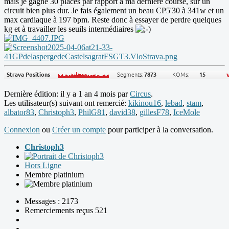
mais je gagne 30 places par rapport à ma dernière course, sur un
circuit bien plus dur. Je fais également un beau CP5'30 à 341w et un
max cardiaque à 197 bpm. Reste donc à essayer de perdre quelques
kg et à travailler les seuils intermédiaires
Dernière édition: il y a 1 an 4 mois par
Circus
.
Les utilisateur(s) suivant ont remercié:
kikinou16
,
lebad
,
stam
,
albator83
,
Christoph3
,
PhilG81
,
david38
,
gillesF78
,
IceMole
Connexion
ou
Créer un compte
pour participer à la conversation.
Christoph3
Hors Ligne
Membre platinium
Messages : 2173
Remerciements reçus 521