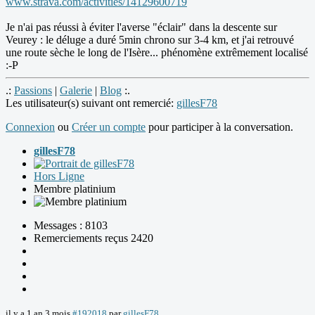
www.strava.com/activities/14129600719
Je n'ai pas réussi à éviter l'averse "éclair" dans la descente sur
Veurey : le déluge a duré 5min chrono sur 3-4 km, et j'ai retrouvé
une route sèche le long de l'Isère... phénomène extrêmement localisé
:-P
.:
Passions
|
Galerie
|
Blog
:.
Les utilisateur(s) suivant ont remercié:
gillesF78
Connexion
ou
Créer un compte
pour participer à la conversation.
gillesF78
Hors Ligne
Membre platinium
Messages : 8103
Remerciements reçus 2420
il y a 1 an 3 mois
#192018
par
gillesF78