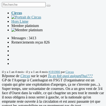
Circus
Hors Ligne
Membre platinium
Messages : 3413
Remerciements reçus 826
il y a 1 an 4 mois
-
il y a 1 an 4 mois
#191966
par
Circus
Réponse de
Circus
sur le sujet
Tu as fait quoi aujourd'hui???
GP de l'Asperge à Castelsagrat en FSGT (l'organisateur est un
copain qui gère une exploitation d'asperges, ça ne s'invente pas...).
Super temps, une soixantaine de coureurs. On a un gros vent de 3/4
face d'Ouest dans la vallée, ce qui chagrine un peu tout le monde car
il nous obligera à nous serrer à gauche, or la nationale qu'on
emprunte reste ouverte à la circulation et est assez passante (et que
surtout les automobiliste ne se montreront pas du tout