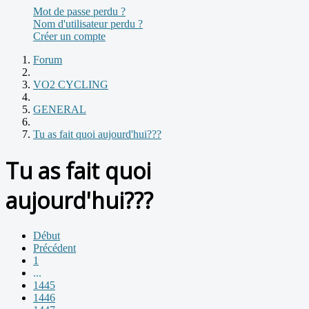
Mot de passe perdu ?
Nom d'utilisateur perdu ?
Créer un compte
Forum
VO2 CYCLING
GENERAL
Tu as fait quoi aujourd'hui???
Tu as fait quoi
aujourd'hui???
Début
Précédent
1
...
1445
1446