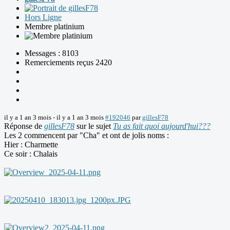
Hors Ligne
Membre platinium
Messages : 8103
Remerciements reçus 2420
il y a 1 an 3 mois
-
il y a 1 an 3 mois
#192046
par
gillesF78
Réponse de
gillesF78
sur le sujet
Tu as fait quoi aujourd'hui???
Les 2 commencent par "Cha" et ont de jolis noms :
Hier : Charmette
Ce soir : Chalais