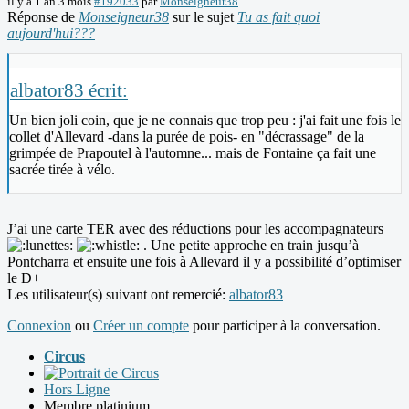
il y a 1 an 3 mois
#192033
par
Monseigneur38
Réponse de
Monseigneur38
sur le sujet
Tu as fait quoi
aujourd'hui???
albator83 écrit:
Un bien joli coin, que je ne connais que trop peu : j'ai fait une fois le
collet d'Allevard -dans la purée de pois- en "décrassage" de la
grimpée de Prapoutel à l'automne... mais de Fontaine ça fait une
sacrée tirée à vélo.
J’ai une carte TER avec des réductions pour les accompagnateurs
. Une petite approche en train jusqu’à
Pontcharra et ensuite une fois à Allevard il y a possibilité d’optimiser
le D+
Les utilisateur(s) suivant ont remercié:
albator83
Connexion
ou
Créer un compte
pour participer à la conversation.
Circus
Hors Ligne
Membre platinium