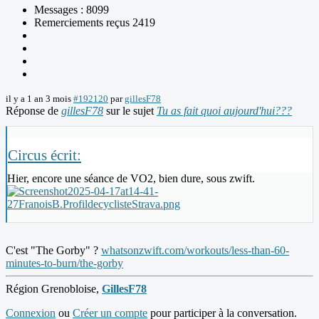
Messages : 8099
Remerciements reçus 2419
il y a 1 an 3 mois
#192120
par
gillesF78
Réponse de
gillesF78
sur le sujet
Tu as fait quoi aujourd'hui???
Circus écrit:
Hier, encore une séance de VO2, bien dure, sous zwift.
C'est "The Gorby" ?
whatsonzwift.com/workouts/less-than-60-
minutes-to-burn/the-gorby
Région Grenobloise,
GillesF78
Connexion
ou
Créer un compte
pour participer à la conversation.