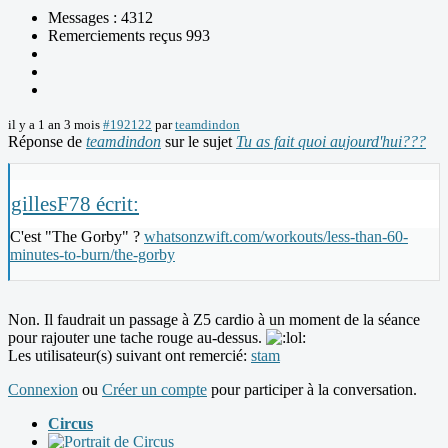
Messages : 4312
Remerciements reçus 993
il y a 1 an 3 mois
#192122
par
teamdindon
Réponse de
teamdindon
sur le sujet
Tu as fait quoi aujourd'hui???
gillesF78 écrit:
C'est "The Gorby" ?
whatsonzwift.com/workouts/less-than-60-
minutes-to-burn/the-gorby
Non. Il faudrait un passage à Z5 cardio à un moment de la séance
pour rajouter une tache rouge au-dessus.
Les utilisateur(s) suivant ont remercié:
stam
Connexion
ou
Créer un compte
pour participer à la conversation.
Circus