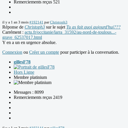
Remerciements reçus 521
il y a 1 an 3 mois
#192141
par
Christoph3
Réponse de
Christoph3
sur le sujet
Tu as fait quoi aujourd'hui???
Carrément :
actu.fr/occitanie/larra_31592/au-nord-de-toulous...-
grave_62537017.html
Y en a un en urgence absolue.
Connexion
ou
Créer un compte
pour participer à la conversation.
gillesF78
Hors Ligne
Membre platinium
Messages : 8099
Remerciements reçus 2419
il y a 1 an 3 mois
#192144
par
gillesF78