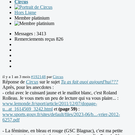
Circus
Hors Ligne
Membre platinium
Messages : 3413
Remerciements reçus 826
il y a 1 an 3 mois
#192148
par
Circus
Réponse de
Circus
sur le sujet
Tu as fait quoi aujourd'hui???
Après, pour les anecdotes :
- celui avec le cuissard jaune et le maillot blanc, c'est Roland
Rolleau. Je vous mets un peu de lecture qui va vous plaire... :
www.lemonde.fr/sport/article/2011/12/07/dopage-
u...at_1614569_3242.html
et
(page 59)
:
www.sports.gouv.fr/sites/default/files/2023-06/b...-vrier-2012-
6257.pdf
- La féminine, en bleau et rouge (GSC Blagnac), c'est ma petite