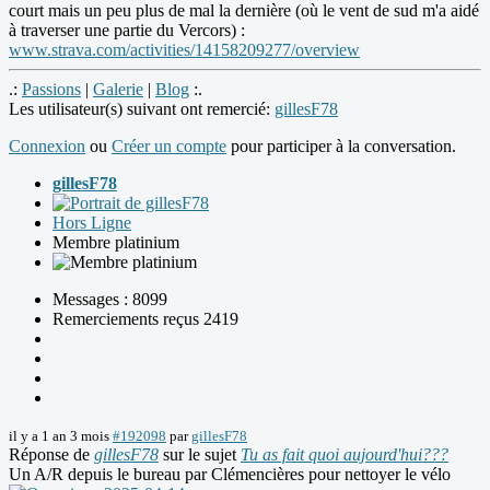
court mais un peu plus de mal la dernière (où le vent de sud m'a aidé
à traverser une partie du Vercors) :
www.strava.com/activities/14158209277/overview
.:
Passions
|
Galerie
|
Blog
:.
Les utilisateur(s) suivant ont remercié:
gillesF78
Connexion
ou
Créer un compte
pour participer à la conversation.
gillesF78
Hors Ligne
Membre platinium
Messages : 8099
Remerciements reçus 2419
il y a 1 an 3 mois
#192098
par
gillesF78
Réponse de
gillesF78
sur le sujet
Tu as fait quoi aujourd'hui???
Un A/R depuis le bureau par Clémencières pour nettoyer le vélo