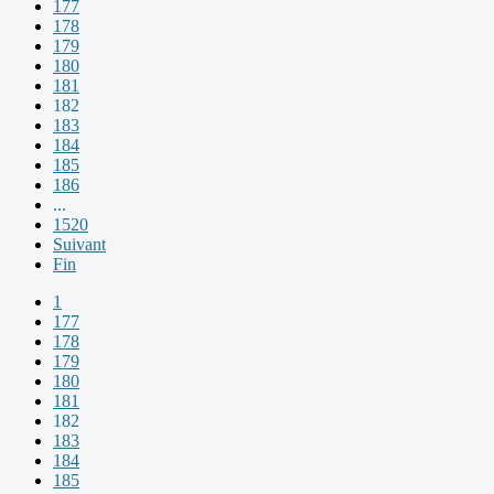
177
178
179
180
181
182
183
184
185
186
...
1520
Suivant
Fin
1
177
178
179
180
181
182
183
184
185