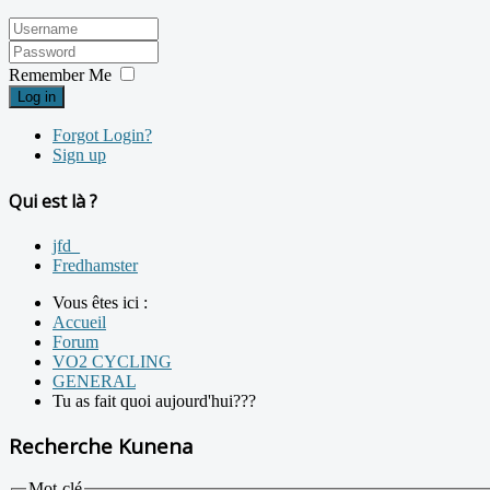
Remember Me
Log in
Forgot Login?
Sign up
Qui est là ?
jfd_
Fredhamster
Vous êtes ici :
Accueil
Forum
VO2 CYCLING
GENERAL
Tu as fait quoi aujourd'hui???
Recherche Kunena
Mot-clé