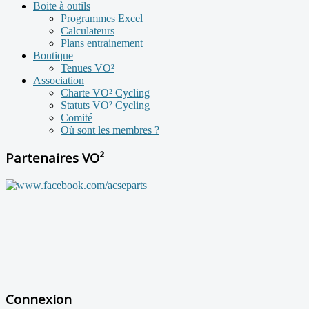
Boite à outils
Programmes Excel
Calculateurs
Plans entrainement
Boutique
Tenues VO²
Association
Charte VO² Cycling
Statuts VO² Cycling
Comité
Où sont les membres ?
Partenaires VO²
Connexion