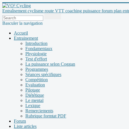
Entraînement cyclisme route VTT coaching puissance forum plan entraî
Basculer la navigation
Accueil
Entrainement
Introduction
Fondamentaux
Physiologie
Test d'effort
La puissance selon Coggan
Programmes
Séances spécifiques
Compétition
Evaluation
Pilotage
Diététique
Le mental
Lexique
Remerciements
Rubrique formtat PDF
Forum
Liste articles