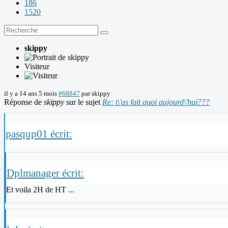
186
1520
skippy
Visiteur
il y a 14 ans 5 mois
#68847
par
skippy
Réponse de
skippy
sur le sujet
Re: t\'as fait quoi aujourd\'hui???
pasqup01 écrit:
Dplmanager écrit:
Et voila 2H de HT ...