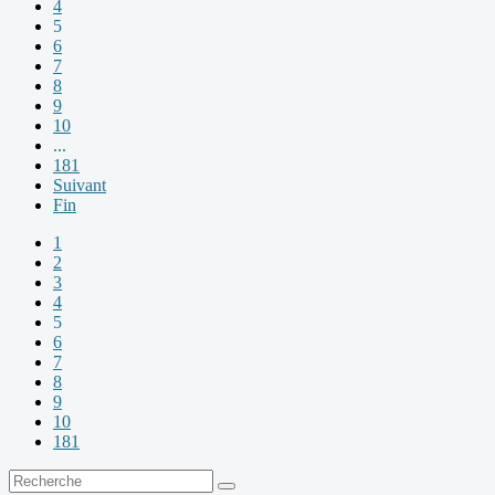
4
5
6
7
8
9
10
...
181
Suivant
Fin
1
2
3
4
5
6
7
8
9
10
181