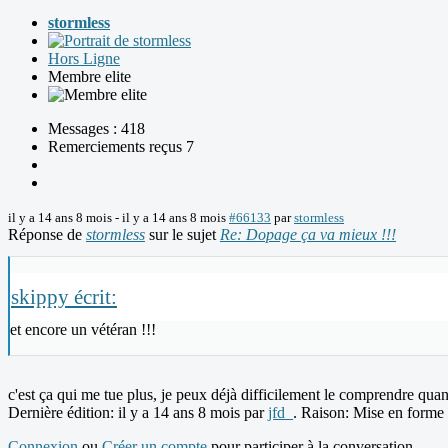
stormless
Hors Ligne
Membre elite
Messages : 418
Remerciements reçus 7
il y a 14 ans 8 mois
-
il y a 14 ans 8 mois
#66133
par
stormless
Réponse de
stormless
sur le sujet
Re: Dopage ça va mieux !!!
skippy écrit:
et encore un vétéran !!!
c'est ça qui me tue plus, je peux déjà difficilement le comprendre quand 
Dernière édition: il y a 14 ans 8 mois par
jfd_
. Raison: Mise en forme d
Connexion
ou
Créer un compte
pour participer à la conversation.