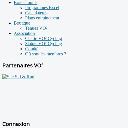
Boite à outils
Programmes Excel
Calculateurs
Plans entrainement
Boutique
Tenues VO²
Association
Charte VO² Cycling
Statuts VO² Cycling
Comité
Où sont les membres ?
Partenaires VO²
Connexion