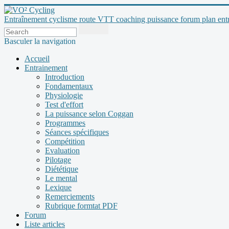
Entraînement cyclisme route VTT coaching puissance forum plan entraî
Basculer la navigation
Accueil
Entrainement
Introduction
Fondamentaux
Physiologie
Test d'effort
La puissance selon Coggan
Programmes
Séances spécifiques
Compétition
Evaluation
Pilotage
Diététique
Le mental
Lexique
Remerciements
Rubrique formtat PDF
Forum
Liste articles