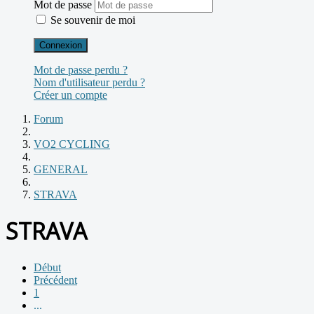
Mot de passe
Se souvenir de moi
Connexion
Mot de passe perdu ?
Nom d'utilisateur perdu ?
Créer un compte
Forum
VO2 CYCLING
GENERAL
STRAVA
STRAVA
Début
Précédent
1
...