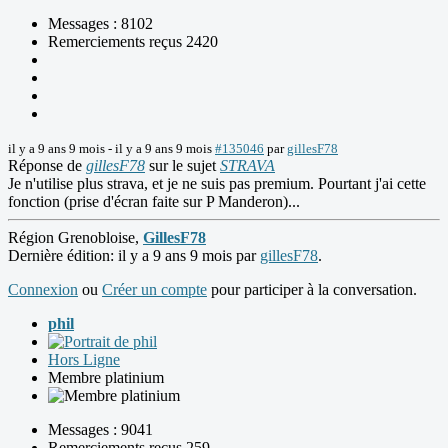
Messages : 8102
Remerciements reçus 2420
il y a 9 ans 9 mois
-
il y a 9 ans 9 mois
#135046
par
gillesF78
Réponse de
gillesF78
sur le sujet
STRAVA
Je n'utilise plus strava, et je ne suis pas premium. Pourtant j'ai cette
fonction (prise d'écran faite sur P Manderon)...
Région Grenobloise,
GillesF78
Dernière édition: il y a 9 ans 9 mois par
gillesF78
.
Connexion
ou
Créer un compte
pour participer à la conversation.
phil
Hors Ligne
Membre platinium
Messages : 9041
Remerciements reçus 259