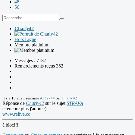
48
56
Charly42
Hors Ligne
Membre platinium
Messages : 7187
Remerciements reçus 352
il y a 10 ans 1 semaine
#132744
par
Charly42
Réponse de
Charly42
sur le sujet
STRAVA
et encore plus j'adore :)
www.relive.cc
à bloc!!!