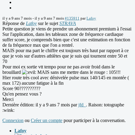
il y a 9 ans 7 mois
-
il y a 9 ans 7 mois
#135911
par
Lafoy
Réponse de
Lafoy
sur le sujet
STRAVA
Petite question je viens de prendre un abonnement premium à l'essai
Sur l'application, dans les tableaux zone de fréquence cardiaque
suffer score, je comprends bien que c'est une estimation en fonction
de fa fréquence max que l'on a rentré.
MAIS pour ma part le chiffre est toujours très haut par rapport à ce
que je vois sur d'autres athlètes que je suis qui tournent entre 50 et
70
Pour moi ex sortie vtt tempo pour ne pas avoir froid dans le
brouillard
MAIS sans me mettre dans le rouge : 105!!!
Hier route très cool avec dénivelée pulse max 140/145 en montée (
max 172) aucune fatigue à la fin
Score 90??????????
Qu'en pensez vous ?
Merci
Dernière édition: il y a 9 ans 7 mois par
jfd_
. Raison: totographe
:wink:
Connexion
ou
Créer un compte
pour participer à la conversation.
Lafoy