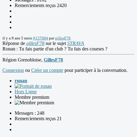
Remerciements reçus 2420
il y a 9 ans 5 mois
#137684
par
gillesF78
Réponse de
gillesF78
sur le sujet
STRAVA
Ronan : Tu fais partie d'un club ? Tu fais des courses ?
Région Grenobloise,
GillesF78
Connexion
ou
Créer un compte
pour participer à la conversation.
ronan
Hors Ligne
Membre premium
Messages : 248
Remerciements reçus 21