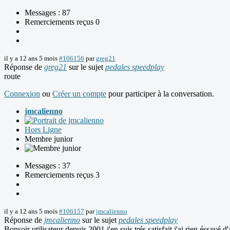
Messages : 87
Remerciements reçus 0
il y a 12 ans 5 mois
#106156
par
greg21
Réponse de
greg21
sur le sujet
pedales speedplay
route
Connexion
ou
Créer un compte
pour participer à la conversation.
jmcalienno
Hors Ligne
Membre junior
Messages : 37
Remerciements reçus 3
il y a 12 ans 5 mois
#106157
par
jmcalienno
Réponse de
jmcalienno
sur le sujet
pedales speedplay
Bonsoir utilisateur depuis 2001 j'en suis trés satisfait j'ai rien éssay