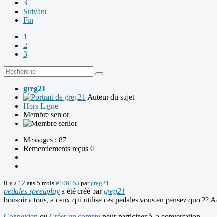
3
Suivant
Fin
1
2
3
greg21
Auteur du sujet
Hors Ligne
Membre senior
Messages : 87
Remerciements reçus 0
il y a 12 ans 5 mois
#106153
par
greg21
pedales speedplay
a été créé par
greg21
bonsoir a tous, a ceux qui utilise ces pedales vous en pensez quoi?? Ac
Connexion
ou
Créer un compte
pour participer à la conversation.