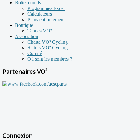
Boite à outils
Programmes Excel
Calculateurs
Plans entrainement
Boutique
Tenues VO²
Association
Charte VO² Cycling
Statuts VO² Cycling
Comité
Où sont les membres ?
Partenaires VO²
Connexion