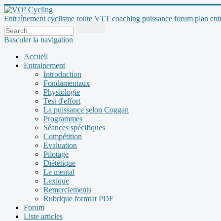
Entraînement cyclisme route VTT coaching puissance forum plan entraî
Basculer la navigation
Accueil
Entrainement
Introduction
Fondamentaux
Physiologie
Test d'effort
La puissance selon Coggan
Programmes
Séances spécifiques
Compétition
Evaluation
Pilotage
Diététique
Le mental
Lexique
Remerciements
Rubrique formtat PDF
Forum
Liste articles