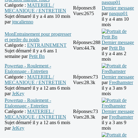
Catégorie :
MATERIEL /
Réponses:
8
Dernier message
MECANIQUE / ENTRETIEN
Vues:
2675
par
pasqup01
Sujet démarré il y a 4 ans 10 mois
il y a 4 ans 10
par
jmcalienno
mois
MonEntrainement pour progresser
et perdre du poids
Réponses:
288
Dernier message
Catégorie :
ENTRAINEMENT
Vues:
44.7k
par
Petit Bn
Sujet démarré il y a 6 ans 1
il y a 4 ans 2
semaine par
Petit Bn
mois
Powertap - Roulement -
Etalonnage - Entretien
Catégorie :
MATERIEL /
Réponses:
73
Dernier message
MECANIQUE / ENTRETIEN
Vues:
28.3k
par
Fredhamster
Sujet démarré il y a 12 ans 6 mois
il y a 3 ans 9
par
JeKey
mois
Powertap - Roulement -
Etalonnage - Entretien
Catégorie :
MATERIEL /
Réponses:
73
Dernier message
MECANIQUE / ENTRETIEN
Vues:
28.3k
par
Fredhamster
Sujet démarré il y a 12 ans 6 mois
il y a 3 ans 9
par
JeKey
mois