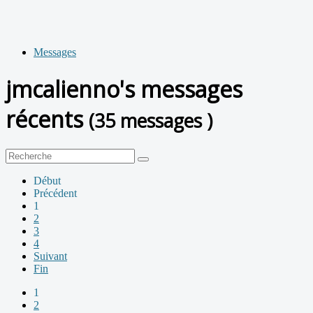
Messages
jmcalienno's messages
récents
(35 messages )
Début
Précédent
1
2
3
4
Suivant
Fin
1
2