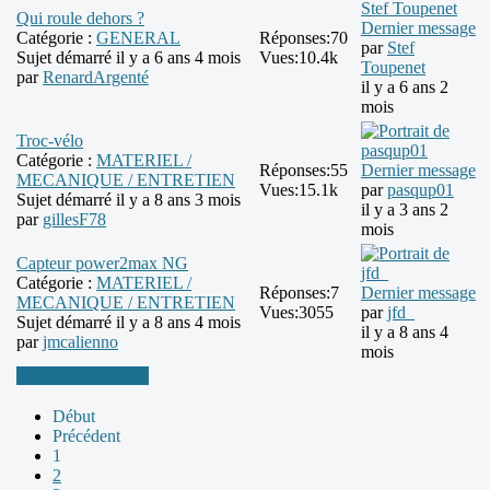
Qui roule dehors ?
Dernier message
Catégorie :
GENERAL
Réponses:
70
par
Stef
Sujet démarré il y a 6 ans 4 mois
Vues:
10.4k
Toupenet
par
RenardArgenté
il y a 6 ans 2
mois
Troc-vélo
Catégorie :
MATERIEL /
Réponses:
55
Dernier message
MECANIQUE / ENTRETIEN
Vues:
15.1k
par
pasqup01
Sujet démarré il y a 8 ans 3 mois
il y a 3 ans 2
par
gillesF78
mois
Capteur power2max NG
Catégorie :
MATERIEL /
Réponses:
7
Dernier message
MECANIQUE / ENTRETIEN
Vues:
3055
par
jfd_
Sujet démarré il y a 8 ans 4 mois
il y a 8 ans 4
par
jmcalienno
mois
Plus d'informations
Début
Précédent
1
2