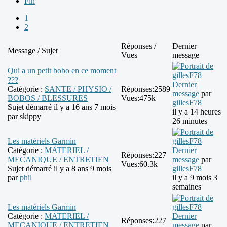
Fin
1
2
Réponses /
Dernier
Message / Sujet
Vues
message
Qui a un petit bobo en ce moment
???
Dernier
Catégorie :
SANTE / PHYSIO /
Réponses:
2589
message
par
BOBOS / BLESSURES
Vues:
475k
gillesF78
Sujet démarré il y a 16 ans 7 mois
il y a 14 heures
par
skippy
26 minutes
Les matériels Garmin
Catégorie :
MATERIEL /
Dernier
Réponses:
227
MECANIQUE / ENTRETIEN
message
par
Vues:
60.3k
Sujet démarré il y a 8 ans 9 mois
gillesF78
par
phil
il y a 9 mois 3
semaines
Les matériels Garmin
Catégorie :
MATERIEL /
Dernier
Réponses:
227
MECANIQUE / ENTRETIEN
message
par