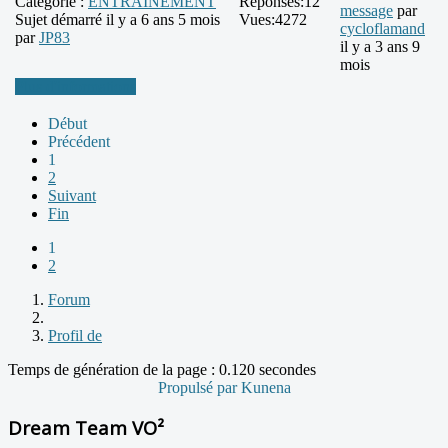
Catégorie :
ENTRAINEMENT
Réponses:
12
message
par
Sujet démarré il y a 6 ans 5 mois
Vues:
4272
cycloflamand
par
JP83
il y a 3 ans 9
mois
Plus d'informations
Début
Précédent
1
2
Suivant
Fin
1
2
Forum
Profil de
Temps de génération de la page : 0.120 secondes
Propulsé par
Kunena
Dream Team VO²