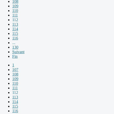
108
109
110
111
112
113
114
115
116
...
130
Suivant
Fin
1
107
108
109
110
111
112
113
114
115
116