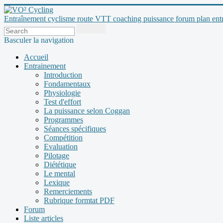
Entraînement cyclisme route VTT coaching puissance forum plan entraî
Basculer la navigation
Accueil
Entrainement
Introduction
Fondamentaux
Physiologie
Test d'effort
La puissance selon Coggan
Programmes
Séances spécifiques
Compétition
Evaluation
Pilotage
Diététique
Le mental
Lexique
Remerciements
Rubrique formtat PDF
Forum
Liste articles