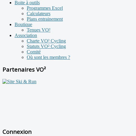
Boite à outils
Programmes Excel
Calculateurs
Plans entrainement
Boutique
Tenues VO²
Association
Charte VO² Cycling
Statuts VO² Cycling
Comité
Où sont les membres ?
Partenaires VO²
Connexion