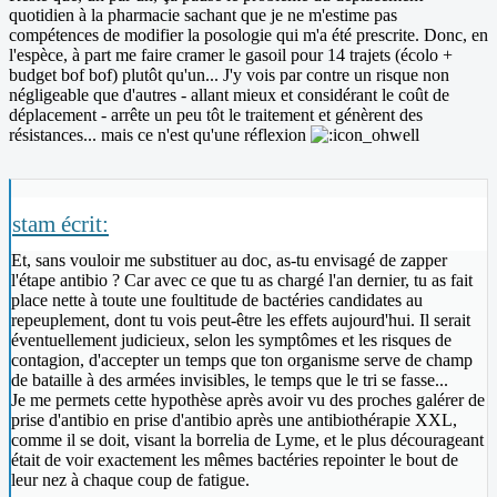
quotidien à la pharmacie sachant que je ne m'estime pas
compétences de modifier la posologie qui m'a été prescrite. Donc, en
l'espèce, à part me faire cramer le gasoil pour 14 trajets (écolo +
budget bof bof) plutôt qu'un... J'y vois par contre un risque non
négligeable que d'autres - allant mieux et considérant le coût de
déplacement - arrête un peu tôt le traitement et génèrent des
résistances... mais ce n'est qu'une réflexion
stam écrit:
Et, sans vouloir me substituer au doc, as-tu envisagé de zapper
l'étape antibio ? Car avec ce que tu as chargé l'an dernier, tu as fait
place nette à toute une foultitude de bactéries candidates au
repeuplement, dont tu vois peut-être les effets aujourd'hui. Il serait
éventuellement judicieux, selon les symptômes et les risques de
contagion, d'accepter un temps que ton organisme serve de champ
de bataille à des armées invisibles, le temps que le tri se fasse...
Je me permets cette hypothèse après avoir vu des proches galérer de
prise d'antibio en prise d'antibio après une antibiothérapie XXL,
comme il se doit, visant la borrelia de Lyme, et le plus décourageant
était de voir exactement les mêmes bactéries repointer le bout de
leur nez à chaque coup de fatigue.