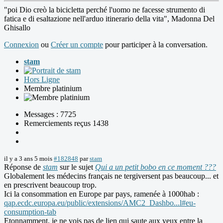
"poi Dio creò la bicicletta perché l'uomo ne facesse strumento di
fatica e di esaltazione nell'arduo itinerario della vita", Madonna Del
Ghisallo
Connexion
ou
Créer un compte
pour participer à la conversation.
stam
Hors Ligne
Membre platinium
Messages : 7725
Remerciements reçus 1438
il y a 3 ans 5 mois
#182848
par
stam
Réponse de
stam
sur le sujet
Qui a un petit bobo en ce moment ???
Globalement les médecins français ne tergiversent pas beaucoup... et
en prescrivent beaucoup trop.
Ici la consommation en Europe par pays, ramenée à 1000hab :
qap.ecdc.europa.eu/public/extensions/AMC2_Dashbo...l#eu-
consumption-tab
Etonnamment, je ne vois pas de lien qui saute aux yeux entre la