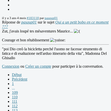
il y a 3 ans 4 mois
#183118
par
pasqup01
Réponse de
pasqup01
sur le sujet
Qui a un petit bobo en ce moment
???
Zut, j'avais loupé tes mésaventures Maurice...
Courage et bon rétablissement
"poi Dio creò la bicicletta perché l'uomo ne facesse strumento di
fatica e di esaltazione nell'arduo itinerario della vita", Madonna Del
Ghisallo
Connexion
ou
Créer un compte
pour participer à la conversation.
Début
Précédent
1
...
109
110
111
112
113