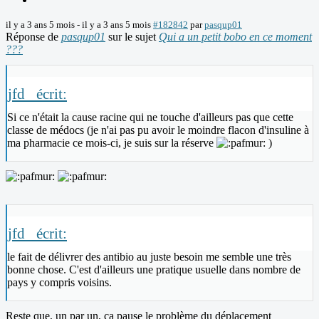
il y a 3 ans 5 mois
-
il y a 3 ans 5 mois
#182842
par
pasqup01
Réponse de
pasqup01
sur le sujet
Qui a un petit bobo en ce moment
???
jfd_ écrit:
Si ce n'était la cause racine qui ne touche d'ailleurs pas que cette
classe de médocs (je n'ai pas pu avoir le moindre flacon d'insuline à
ma pharmacie ce mois-ci, je suis sur la réserve
)
jfd_ écrit:
le fait de délivrer des antibio au juste besoin me semble une très
bonne chose. C'est d'ailleurs une pratique usuelle dans nombre de
pays y compris voisins.
Reste que, un par un, ça pause le problème du déplacement