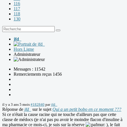
116
117
118
130
jfd_
Hors Ligne
Administrateur
Messages : 11542
Remerciements reçus 1456
il y a 3 ans 5 mois
#182840
par
jfd_
Réponse de
jfd_
sur le sujet
Qui a un petit bobo en ce moment ???
Si ce n'était la cause racine qui ne touche d'ailleurs pas que cette
classe de médocs (je n'ai pas pu avoir le moindre flacon d'insuline à
ma pharmacie ce mois-ci, je suis sur la réserve
), le fait