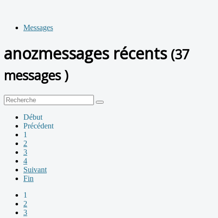
Messages
anozmessages récents
(37
messages )
Début
Précédent
1
2
3
4
Suivant
Fin
1
2
3