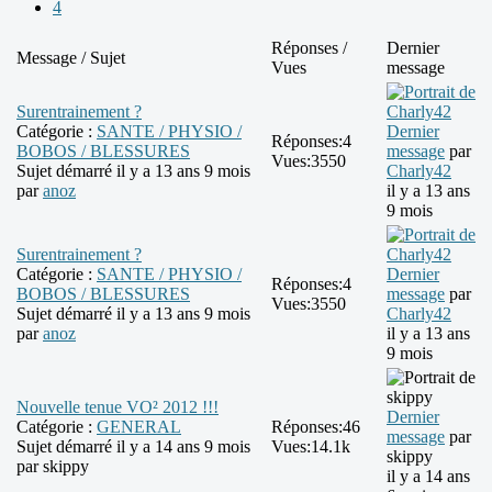
4
Réponses /
Dernier
Message / Sujet
Vues
message
Surentrainement ?
Catégorie :
SANTE / PHYSIO /
Dernier
Réponses:
4
BOBOS / BLESSURES
message
par
Vues:
3550
Sujet démarré il y a 13 ans 9 mois
Charly42
par
anoz
il y a 13 ans
9 mois
Surentrainement ?
Catégorie :
SANTE / PHYSIO /
Dernier
Réponses:
4
BOBOS / BLESSURES
message
par
Vues:
3550
Sujet démarré il y a 13 ans 9 mois
Charly42
par
anoz
il y a 13 ans
9 mois
Nouvelle tenue VO² 2012 !!!
Dernier
Catégorie :
GENERAL
Réponses:
46
message
par
Sujet démarré il y a 14 ans 9 mois
Vues:
14.1k
skippy
par
skippy
il y a 14 ans