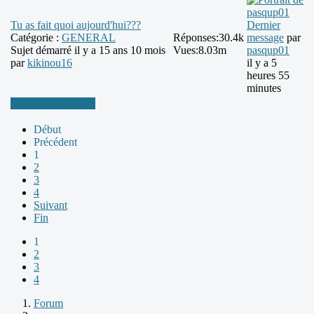
Tu as fait quoi aujourd'hui???
Dernier
Catégorie :
GENERAL
Réponses:
30.4k
message
par
Sujet démarré il y a 15 ans 10 mois
Vues:
8.03m
pasqup01
par
kikinou16
il y a 5
heures 55
minutes
Plus d'informations
Début
Précédent
1
2
3
4
Suivant
Fin
1
2
3
4
Forum