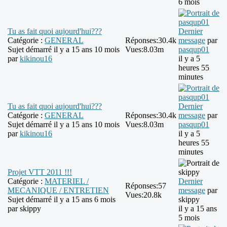
6 mois
Tu as fait quoi aujourd'hui???
Dernier
Catégorie :
GENERAL
Réponses:
30.4k
message
par
Sujet démarré il y a 15 ans 10 mois
Vues:
8.03m
pasqup01
par
kikinou16
il y a 5
heures 55
minutes
Tu as fait quoi aujourd'hui???
Dernier
Catégorie :
GENERAL
Réponses:
30.4k
message
par
Sujet démarré il y a 15 ans 10 mois
Vues:
8.03m
pasqup01
par
kikinou16
il y a 5
heures 55
minutes
Projet VTT 2011 !!!
Catégorie :
MATERIEL /
Dernier
Réponses:
57
MECANIQUE / ENTRETIEN
message
par
Vues:
20.8k
Sujet démarré il y a 15 ans 6 mois
skippy
par
skippy
il y a 15 ans
5 mois