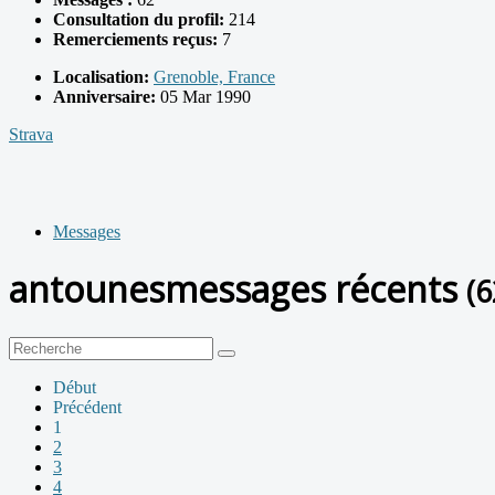
Consultation du profil:
214
Remerciements reçus:
7
Localisation:
Grenoble, France
Anniversaire:
05 Mar 1990
Strava
Messages
antounesmessages récents
(6
Début
Précédent
1
2
3
4