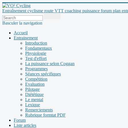
Entraînement cyclisme route VTT coaching puissance forum plan entraî
Basculer la navigation
Accueil
Entrainement
Introduction
Fondamentaux
Physiologie
Test d'effort
La puissance selon Coggan
Programmes
Séances spécifiques
Compétition
Evaluation
Pilotage
Diététique
Le mental
Lexique
Remerciements
Rubrique formtat PDF
Forum
Liste articles