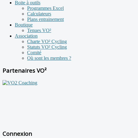
Boite à outils
Programmes Excel
Calculateurs
Plans entrainement
Boutique
Tenues VO²
Association
Charte VO² Cycling
Statuts VO² Cycling
Comité
Où sont les membres ?
Partenaires VO²
Connexion