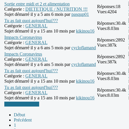
Sortie entre midi et 2 et alimentation
Réponses:
18
Catégorie :
DIETETIQUE / NUTRITION !!!
Vues:
4204
Sujet démarré il y a 5 ans 6 mois par
pasqup01
Tu as fait quoi aujourd'hui???
Réponses:
30.4k
Catégorie :
GENERAL
Vues:
8.03m
Sujet démarré il y a 15 ans 10 mois par
kikinou16
Impacts Coronavirus
Réponses:
2892
Catégorie :
GENERAL
Vues:
387k
Sujet démarré il y a 6 ans 5 mois par
cycloflamand
Impacts Coronavirus
Réponses:
2892
Catégorie :
GENERAL
Vues:
387k
Sujet démarré il y a 6 ans 5 mois par
cycloflamand
Tu as fait quoi aujourd'hui???
Réponses:
30.4k
Catégorie :
GENERAL
Vues:
8.03m
Sujet démarré il y a 15 ans 10 mois par
kikinou16
Tu as fait quoi aujourd'hui???
Réponses:
30.4k
Catégorie :
GENERAL
Vues:
8.03m
Sujet démarré il y a 15 ans 10 mois par
kikinou16
Plus d'informations
Début
Précédent
1