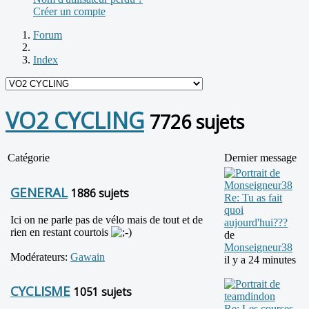
Créer un compte
Forum
Index
VO2 CYCLING
7726 sujets
Catégorie
Dernier message
GENERAL
1886 sujets
Re: Tu as fait
quoi
Ici on ne parle pas de vélo mais de tout et de
aujourd'hui???
rien en restant courtois
de
Monseigneur38
Modérateurs:
Gawain
il y a 24 minutes
CYCLISME
1051 sujets
Re: Les courses