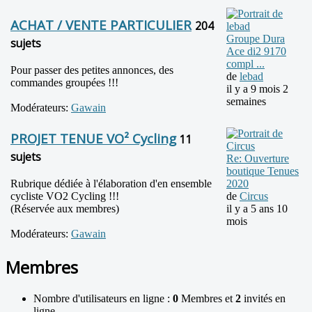
ACHAT / VENTE PARTICULIER
204
Groupe Dura
sujets
Ace di2 9170
compl ...
Pour passer des petites annonces, des
de
lebad
commandes groupées !!!
il y a 9 mois 2
semaines
Modérateurs:
Gawain
PROJET TENUE VO² Cycling
11
sujets
Re: Ouverture
boutique Tenues
Rubrique dédiée à l'élaboration d'en ensemble
2020
cycliste VO2 Cycling !!!
de
Circus
(Réservée aux membres)
il y a 5 ans 10
mois
Modérateurs:
Gawain
Membres
Nombre d'utilisateurs en ligne :
0
Membres et
2
invités en
ligne