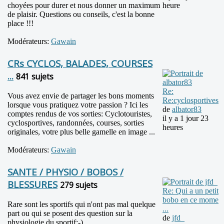
choyées pour durer et nous donner un maximum
heure
de plaisir. Questions ou conseils, c'est la bonne
place !!!
Modérateurs:
Gawain
CRs CYCLOS, BALADES, COURSES
...
841 sujets
Re:
Vous avez envie de partager les bons moments
Re:cyclosportives
lorsque vous pratiquez votre passion ? Ici les
de
albator83
comptes rendus de vos sorties: Cyclotouristes,
il y a 1 jour 23
cyclosportives, randonnées, courses, sorties
heures
originales, votre plus belle gamelle en image ...
Modérateurs:
Gawain
SANTE / PHYSIO / BOBOS /
BLESSURES
279 sujets
Re: Qui a un petit
bobo en ce mome
Rare sont les sportifs qui n'ont pas mal quelque
...
part ou qui se posent des question sur la
de
jfd_
physiologie du sportif;-)