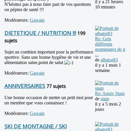
il y a 21 heures
N'hésitez pas à nous faire part de vos questions
10 minutes
ou pépins de santé !!!
Modérateurs:
Gawain
DIETETIQUE / NUTRITION !!!
199
Re: Gels
sujets
différents
grammages de g
Sujet au combien important pour la performance
...
sportive. Sans une bonne hygiène de vie et une
de
albator83
alimentation saine,point de salut
il y a 1 mois 1
semaine
Modérateurs:
Gawain
ANNIVERSAIRES
77 sujets
Re: Anniv Stam
Une bonne occasion de mettre un petit mot pour
de
stam
un membre que vous connaissez !
il y a 5 mois 2
jours
Modérateurs:
Gawain
SKI DE MONTAGNE / SKI