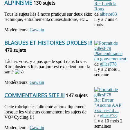
ALPINISME
130 sujets
Re: Laeticia
Roux
Tous le sujets liés à notre pratique sur deux skis:
de
albator83
technique, entraînement,courses,histoire, etc ..
il y a 7 ans 4
mois
Modérateurs:
Gawain
BLAGUES ET HISTOIRES DROLES !!!
479 sujets
Plan endurance
du gouvernement
Lâchez vous, y a pas que le sport dans la vie.
de
gillesF78
Rire plusieurs fois par jour est excellent pour la
il y a 2 mois 1
santé
semaine
Modérateurs:
Gawain
COMMENTAIRES SITE !!!
147 sujets
Re: Erreur
"Aucune AAP
Cette rubrique est alimenté automatiquement
xxx n'est d ...
lorsque les visiteurs commentent les sujets de
de
gillesF78
VO² Cycling !!!
il y a 10 mois 2
semaines
Modérateurs:
Gawain