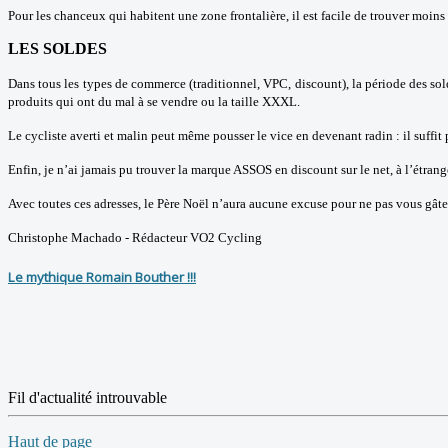
Pour les chanceux qui habitent une zone frontalière, il est facile de trouver moin
LES SOLDES
Dans tous les types de commerce (traditionnel, VPC, discount), la période des sol
produits qui ont du mal à se vendre ou la taille XXXL.
Le cycliste averti et malin peut même pousser le vice en devenant radin : il suffit p
Enfin, je n’ai jamais pu trouver la marque ASSOS en discount sur le net, à l’étran
Avec toutes ces adresses, le Père Noël n’aura aucune excuse pour ne pas vous gâte
Christophe Machado - Rédacteur VO2 Cycling
Le mythique Romain Bouther !!!
Fil d'actualité introuvable
Haut de page