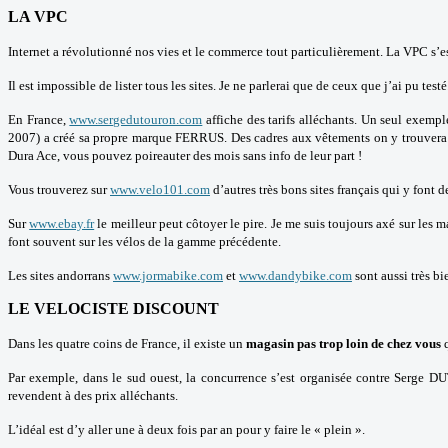
LA VPC
Internet a révolutionné nos vies et le commerce tout particulièrement. La VPC s’
Il est impossible de lister tous les sites. Je ne parlerai que de ceux que j’ai pu test
En France,
www.sergedutouron.com
affiche des tarifs alléchants. Un seul exemp
2007) a créé sa propre marque FERRUS. Des cadres aux vêtements on y trouvera son 
Dura Ace, vous pouvez poireauter des mois sans info de leur part !
Vous trouverez sur
www.velo101.com
d’autres très bons sites français qui y font 
Sur
www.ebay.fr
le meilleur peut côtoyer le pire. Je me suis toujours axé sur les 
font souvent sur les vélos de la gamme précédente.
Les sites andorrans
www.jormabike.com
et
www.dandybike.com
sont aussi très bi
LE VELOCISTE DISCOUNT
Dans les quatre coins de France, il existe un
magasin
pas trop loin de chez vous
q
Par exemple, dans le sud ouest, la concurrence s’est organisée contre Serge D
revendent à des prix alléchants.
L’idéal est d’y aller une à deux fois par an pour y faire le « plein ».