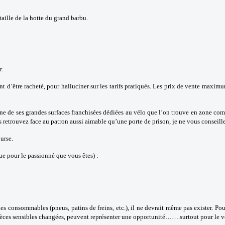
taille de la hotte du grand barbu.
.
r.
ient d’être racheté, pour halluciner sur les tarifs pratiqués. Les prix de vente maxi
ne de ses grandes surfaces franchisées dédiées au vélo que l’on trouve en zone co
retrouvez face au patron aussi aimable qu’une porte de prison, je ne vous conseille 
ourse.
ue pour le passionné que vous êtes) :
s consommables (pneus, patins de freins, etc.), il ne devrait même pas exister. Pour
pièces sensibles changées, peuvent représenter une opportunité…….surtout pour le vend