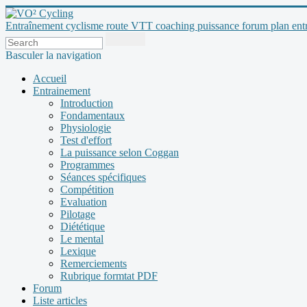
Entraînement cyclisme route VTT coaching puissance forum plan entraî
Basculer la navigation
Accueil
Entrainement
Introduction
Fondamentaux
Physiologie
Test d'effort
La puissance selon Coggan
Programmes
Séances spécifiques
Compétition
Evaluation
Pilotage
Diététique
Le mental
Lexique
Remerciements
Rubrique formtat PDF
Forum
Liste articles