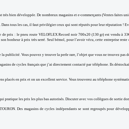
est très bien développée. De nombreux magasins et e-commerçants (Ventes faites uni
é. Dans tous les cas, il faut privilégier ceux qui sont réputés pour leur réputation ! E
le de prix : le pneu route VELOFLEX Record noir 700x20 (130 gr) est vendu à 33€ TT
bonheur à prix très serré. Seul bémol, pour l’avoir vécu, cette entreprise reste e
de la publicité. Vous pouvez y trouver la perle rare, l’objet que vous ne trouvez pas
magasins de cycles français que j’ai directement contacté par téléphone. Ils déstock
ens placés en prix et on un excellent service. Vous trouverez au téléphone systémati
ui pratique les prix les plus bas autorisés. Discuter avec vos collègues de sortie d
UTOURON. Des magasins de cycles indépendants se sont regroupés pour développer