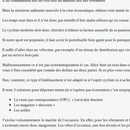
Il lui commandera soit un vélo soit du matériel soit des vêtements.
Mais la sinistrose ambiante associée à la crise économique, réduira cette année la 
Les temps sont durs et il n’est donc pas interdit d’être malin ailleurs qu’en course.
Le cycliste moderne doit donc chercher à réduire la facture annuelle de sa passion
Si notre sport est populaire, il faut avoir le portefeuille bien garni pour le pratique
Il suffit d’aller chez un vélociste, par exemple d’un réseau de distribution qui v
par un service hors pair.
Malheureusement ce n’est pas systématiquement le cas. Allez faire un tour dans u
vous n’êtes considéré que comme des dollars sur deux pattes. Si en plus vous vous 
Non, vraiment, ce type d’établissement n’est adapté ni à l’esprit cycliste ni à sa b
Il reste 3 solutions pour dépenser moins (et n’espérez pas économiser c’est utopiq
La vente par correspondance (VPC) : c’est-à-dire Internet
Les magasins « discount »
Les soldes
J’exclue volontairement le marché de l’occasion. En effet, pour les vêtements et le
s’avèrerait rincée donc dangereuse. Les vélos d’occasion, une fois révisés et les 