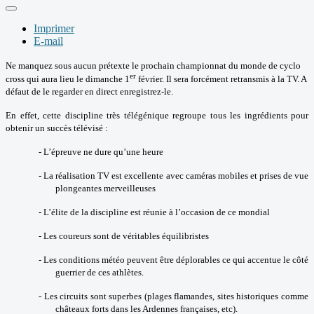
Imprimer
E-mail
Ne manquez sous aucun prétexte le prochain championnat du monde de cyclo
er
cross qui aura lieu le dimanche 1
février. Il sera forcément retransmis à la TV. A
défaut de le regarder en direct enregistrez-le.
En effet, cette discipline très télégénique regroupe tous les ingrédients pour
obtenir un succès télévisé :
-
L’épreuve ne dure qu’une heure
-
La réalisation TV est excellente avec caméras mobiles et prises de vue
plongeantes merveilleuses
-
L’élite de la discipline est réunie à l’occasion de ce mondial
-
Les coureurs sont de véritables équilibristes
-
Les conditions météo peuvent être déplorables ce qui accentue le côté
guerrier de ces athlètes.
-
Les circuits sont superbes (plages flamandes, sites historiques comme
châteaux forts dans les Ardennes françaises, etc).