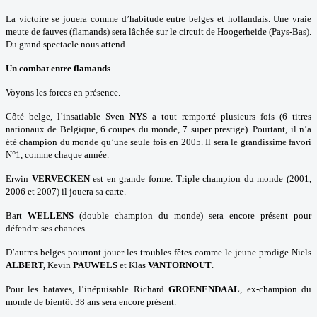
La victoire se jouera comme d’habitude entre belges et hollandais. Une vraie
meute de fauves (flamands) sera lâchée sur le circuit de Hoogerheide (Pays-Bas).
Du grand spectacle nous attend.
Un combat entre flamands
Voyons les forces en présence.
Côté belge, l’insatiable Sven
NYS
a tout remporté plusieurs fois (6 titres
nationaux de Belgique, 6 coupes du monde, 7 super prestige). Pourtant, il n’a
été champion du monde qu’une seule fois en
2005.
Il sera le grandissime favori
N°1, comme chaque année.
Erwin
VERVECKEN
est en grande forme. Triple champion du monde (2001,
2006 et 2007) il jouera sa carte.
Bart
WELLENS
(double champion du monde) sera encore présent pour
défendre ses chances.
D’autres belges pourront jouer les troubles fêtes comme le jeune prodige Niels
ALBERT,
Kevin
PAUWELS
et Klas
VANTORNOUT
.
Pour les bataves, l’inépuisable Richard
GROENENDAAL
, ex-champion du
monde de bientôt
38
ans sera encore présent.