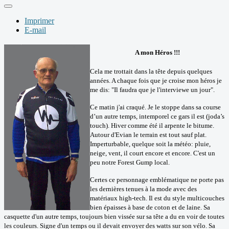
Imprimer
E-mail
A m
on Héros !!!
Cela me trottait dans la tête depuis quelques
années. A chaque fois que je croise mon héros je
me dis: "Il faudra que je l'interviewe un jour".
Ce matin j'ai craqué. Je le stoppe dans sa course
d’un autre temps, intemporel ce gars il est (joda’s
touch). Hiver comme été il arpente le bitume.
Autour d'Evian le terrain est tout sauf plat.
Imperturbable, quelque soit la météo: pluie,
neige, vent, il court encore et encore. C'est un
peu notre Forest Gump local.
Certes ce personnage emblématique ne porte pas
les dernières tenues à la mode avec des
matériaux high-tech. Il est du style multicouches
bien épaisses à base de coton et de laine. Sa
casquette d'un autre temps, toujours bien vissée sur sa tête a du en voir de toutes
les couleurs. Signe d'un temps ou il devait envoyer des watts sur son vélo. Sa