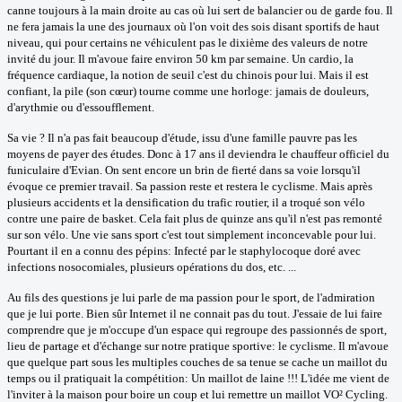
canne toujours à la main droite au cas où lui sert de balancier ou de garde fou. Il
ne fera jamais la une des journaux où l'on voit des sois disant sportifs de haut
niveau, qui pour certains ne véhiculent pas le dixième des valeurs de notre
invité du jour. Il m'avoue faire environ 50 km par semaine. Un cardio, la
fréquence cardiaque, la notion de seuil c'est du chinois pour lui. Mais il est
confiant, la pile (son cœur) tourne comme une horloge: jamais de douleurs,
d'arythmie ou d'essoufflement.
Sa vie ? Il n'a pas fait beaucoup d'étude, issu d'une famille pauvre pas les
moyens de payer des études. Donc à 17 ans il deviendra le chauffeur officiel du
funiculaire d'Evian. On sent encore un brin de fierté dans sa voie lorsqu'il
évoque ce premier travail. Sa passion reste et restera le cyclisme. Mais après
plusieurs accidents et la densification du trafic routier, il a troqué son vélo
contre une paire de basket. Cela fait plus de quinze ans qu'il n'est pas remonté
sur son vélo. Une vie sans sport c'est tout simplement inconcevable pour lui.
Pourtant il en a connu des pépins:
Infecté par le staphylocoque doré avec
infections nosocomiales
, plusieurs opérations du dos, etc. ...
Au fils des questions je lui parle de ma passion pour le sport, de l'admiration
que je lui porte. Bien sûr Internet il ne connait pas du tout. J'essaie de lui faire
comprendre que je m'occupe d'un espace qui regroupe des passionnés de sport,
lieu de partage et d'échange sur notre pratique sportive: le cyclisme. Il m'avoue
que quelque part sous les multiples couches de sa tenue se cache un maillot du
temps ou il pratiquait la compétition: Un maillot de laine !!! L'idée me vient de
l'inviter à la maison pour boire un coup et lui remettre un maillot VO² Cycling.