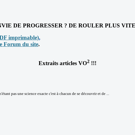
NVIE DE PROGRESSER ? DE ROULER PLUS VITE
PDF imprimable)
,
le Forum du site
.
2
Extraits articles
VO
!!!
n'étant pas une science exacte c'est à chacun de se découvrir et de ...