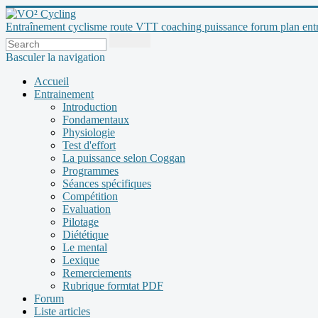
Entraînement cyclisme route VTT coaching puissance forum plan entraî
Basculer la navigation
Accueil
Entrainement
Introduction
Fondamentaux
Physiologie
Test d'effort
La puissance selon Coggan
Programmes
Séances spécifiques
Compétition
Evaluation
Pilotage
Diététique
Le mental
Lexique
Remerciements
Rubrique formtat PDF
Forum
Liste articles