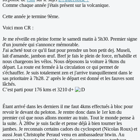
Comme chaque année j'étais présent sur la volcanique.
Cette année je termine 9ème.
Voici mon CR :
Je me réveille en pleine forme le samedi matin à 5h30. Premier signe
d'un journée qui s'annonce mémorable.
J'ai acheté tout ce qu'il faut pour prendre un bon petit dej. Museli,
lait d'amande, jambon œuf. Bref je fais le plein de force, m'habille et
nous chargeons les vélos. Nous déposons la voiture à 9kms du
départ. La route est fermée à la circulation ce qui permet de
s'échauffer. Je suis totalement zen et j'arrive tranquillement dans le
sas prioritaire à 7h28. 2' après le départ est donné et les fauves sont
lâchés.
C’est parti pour 176 kms et 3210 d+
Étant arrivé dans les derniers il me faut 4kms effectués à bloc pour
revoir le devant du peloton. Je rentre donc dans le 1er km du
premier col que nous allons monter au train. Tout le monde pense à
la suite. À 280w je suis facile et pense déjà à bien tourner les
jambes. Je reconnais certains cadors du cyclosport (Nicolas Roux) et
aussi Jean Christophe Peraud venu en ambassadeur btwin. Au