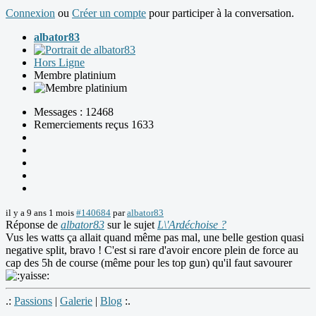
Connexion
ou
Créer un compte
pour participer à la conversation.
albator83
Hors Ligne
Membre platinium
Messages : 12468
Remerciements reçus 1633
il y a 9 ans 1 mois
#140684
par
albator83
Réponse de
albator83
sur le sujet
L\'Ardéchoise ?
Vus les watts ça allait quand même pas mal, une belle gestion quasi
negative split, bravo ! C'est si rare d'avoir encore plein de force au
cap des 5h de course (même pour les top gun) qu'il faut savourer
.:
Passions
|
Galerie
|
Blog
:.