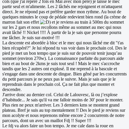
cols (que j'ai repéré 2 fois en Mai avec mon père) je laisse le mec
partir seul et m'alimente. Les 2 lâchés me rejoignent et m'attaquent
direct. Je ne répond pas et préfère garder mon rythme. Au bout de
quelques minutes le coup de pédale redevient bien rond (la crème de
marron fait son effet
) et je reviens au train à 500m du sommet
sur les 2 gars et nous recollons même au sommet au mec qui nous
avait lâché !! Nickel !!!! À partir de la je sais que personne pourra
me lâcher. Je suis sur-motivé !!!
La descente est abordée à bloc et le mec qui nous lâché me dit "t'as
bien récupéré?" Je lui répond tu vas voir dans le prochain col. Des le
pied je met un bon tempo que je suis sur de pouvoir tenir jusqu’au
sommet (environ 270w). La connaissance parfaite du parcours aide
bien et au bout de 2kms je suis tout seul ! Mais le mec s'accroche
tandis que les 2 autres ont explosé. Il me reprend à la bascule et
s'engage dans une descente de dingue. Bien gêné par les concurrents
du petit parcours je ne peux pas le suivre. Mais je sais que je le
reprendrais dans le prochain col. Ça ne fait plus que monter et
descendre.
J'arrive donc au dernier col. Celui de Lalouvesc, là ou j’explose
d’habitude... Je sais qu'il va me falloir moins de 30' pour le monter.
Plus rien ne peux m'arriver. Les 3 derniers kms se montent grand
plateau. Bref je suis au top mentalement !! Des le pied je reviens sur
mon acolyte et nous reprenons même encore 2 concurrents de notre
parcours, dont un avec un maillot Fdj !! Super !!!
Le fdj va alors faire un bon tempo. Je me cale dans la roue en