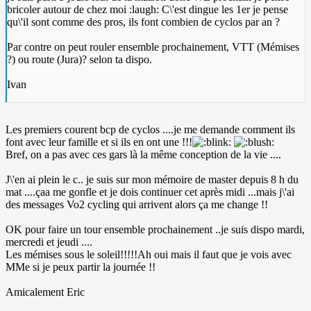
bricoler autour de chez moi :laugh: C\'est dingue les 1er je pense
qu\'il sont comme des pros, ils font combien de cyclos par an ?
Par contre on peut rouler ensemble prochainement, VTT (Mémises
?) ou route (Jura)? selon ta dispo.
Ivan
Les premiers courent bcp de cyclos ....je me demande comment ils
font avec leur famille et si ils en ont une !!!
Bref, on a pas avec ces gars là la même conception de la vie ....
J\'en ai plein le c.. je suis sur mon mémoire de master depuis 8 h du
mat ....çaa me gonfle et je dois continuer cet après midi ...mais j\'ai
des messages Vo2 cycling qui arrivent alors ça me change !!
OK pour faire un tour ensemble prochainement ..je suis dispo mardi,
mercredi et jeudi ....
Les mémises sous le soleil!!!!!Ah oui mais il faut que je vois avec
MMe si je peux partir la journée !!
Amicalement Eric