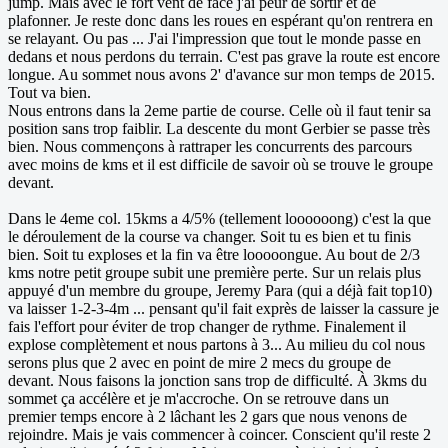
jump. Mais avec le fort vent de face j'ai peur de sortir et de
plafonner. Je reste donc dans les roues en espérant qu'on rentrera en
se relayant. Ou pas ... J'ai l'impression que tout le monde passe en
dedans et nous perdons du terrain. C'est pas grave la route est encore
longue. Au sommet nous avons 2' d'avance sur mon temps de 2015.
Tout va bien.
Nous entrons dans la 2eme partie de course. Celle où il faut tenir sa
position sans trop faiblir. La descente du mont Gerbier se passe très
bien. Nous commençons à rattraper les concurrents des parcours
avec moins de kms et il est difficile de savoir où se trouve le groupe
devant.
Dans le 4eme col. 15kms a 4/5% (tellement loooooong) c'est la que
le déroulement de la course va changer. Soit tu es bien et tu finis
bien. Soit tu exploses et la fin va être looooongue. Au bout de 2/3
kms notre petit groupe subit une première perte. Sur un relais plus
appuyé d'un membre du groupe, Jeremy Para (qui a déjà fait top10)
va laisser 1-2-3-4m ... pensant qu'il fait exprès de laisser la cassure je
fais l'effort pour éviter de trop changer de rythme. Finalement il
explose complètement et nous partons à 3... Au milieu du col nous
serons plus que 2 avec en point de mire 2 mecs du groupe de
devant. Nous faisons la jonction sans trop de difficulté. À 3kms du
sommet ça accélère et je m'accroche. On se retrouve dans un
premier temps encore à 2 lâchant les 2 gars que nous venons de
rejoindre. Mais je vais commencer à coincer. Conscient qu'il reste 2