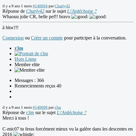
il y a 9 ans 1 mois
#140694
par
Charly42
Réponse de
Charly42
sur le sujet
L\'Ardéchoise ?
Whaouu jolie CR, belle pef!! bravo
à bloc!!!
Connexion
ou
Créer un compte
pour participer à la conversation.
r3m
Hors Ligne
Membre elite
Messages : 366
Remerciements reçus 40
il y a 9 ans 1 mois
#140696
par
r3m
Réponse de
r3m
sur le sujet
L\'Ardéchoise ?
Merci à tous !
C-mic07 tu feras forcément mieux vu la galère dans les descentes en
2016