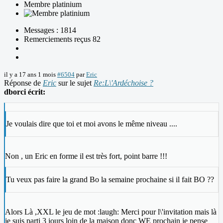
Membre platinium
Messages : 1814
Remerciements reçus 82
il y a 17 ans 1 mois
#6504
par
Eric
Réponse de
Eric
sur le sujet
Re:L\'Ardéchoise ?
dborci écrit:
Je voulais dire que toi et moi avons le même niveau ....
Non , un Eric en forme il est très fort, point barre !!!
Tu veux pas faire la grand Bo la semaine prochaine si il fait BO ??
Alors Là ,XXL le jeu de mot :laugh: Merci pour l\'invitation mais là
je suis parti 3 jours loin de la maison donc WE prochain je pense