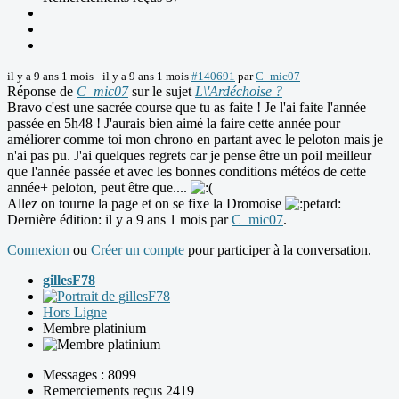
il y a 9 ans 1 mois
-
il y a 9 ans 1 mois
#140691
par
C_mic07
Réponse de
C_mic07
sur le sujet
L\'Ardéchoise ?
Bravo c'est une sacrée course que tu as faite ! Je l'ai faite l'année
passée en 5h48 ! J'aurais bien aimé la faire cette année pour
améliorer comme toi mon chrono en partant avec le peloton mais je
n'ai pas pu. J'ai quelques regrets car je pense être un poil meilleur
que l'année passée et avec les bonnes conditions météos de cette
année+ peloton, peut être que....
Allez on tourne la page et on se fixe la Dromoise
Dernière édition: il y a 9 ans 1 mois par
C_mic07
.
Connexion
ou
Créer un compte
pour participer à la conversation.
gillesF78
Hors Ligne
Membre platinium
Messages : 8099
Remerciements reçus 2419