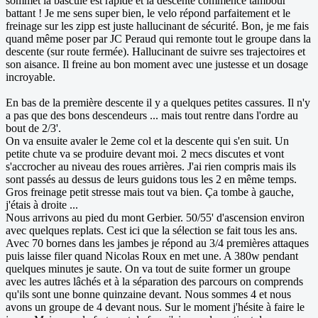
sommet la bascule est rapide et la descente commence tambour
battant ! Je me sens super bien, le velo répond parfaitement et le
freinage sur les zipp est juste hallucinant de sécurité. Bon, je me fais
quand même poser par JC Peraud qui remonte tout le groupe dans la
descente (sur route fermée). Hallucinant de suivre ses trajectoires et
son aisance. Il freine au bon moment avec une justesse et un dosage
incroyable.
En bas de la première descente il y a quelques petites cassures. Il n'y
a pas que des bons descendeurs ... mais tout rentre dans l'ordre au
bout de 2/3'.
On va ensuite avaler le 2eme col et la descente qui s'en suit. Un
petite chute va se produire devant moi. 2 mecs discutes et vont
s'accrocher au niveau des roues arrières. J'ai rien compris mais ils
sont passés au dessus de leurs guidons tous les 2 en même temps.
Gros freinage petit stresse mais tout va bien. Ça tombe à gauche,
j'étais à droite ...
Nous arrivons au pied du mont Gerbier. 50/55' d'ascension environ
avec quelques replats. Cest ici que la sélection se fait tous les ans.
Avec 70 bornes dans les jambes je répond au 3/4 premières attaques
puis laisse filer quand Nicolas Roux en met une. A 380w pendant
quelques minutes je saute. On va tout de suite former un groupe
avec les autres lâchés et à la séparation des parcours on comprends
qu'ils sont une bonne quinzaine devant. Nous sommes 4 et nous
avons un groupe de 4 devant nous. Sur le moment j'hésite à faire le