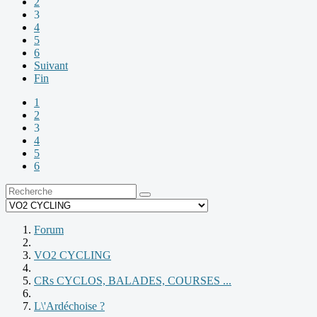
2
3
4
5
6
Suivant
Fin
1
2
3
4
5
6
Forum
VO2 CYCLING
CRs CYCLOS, BALADES, COURSES ...
L\'Ardéchoise ?