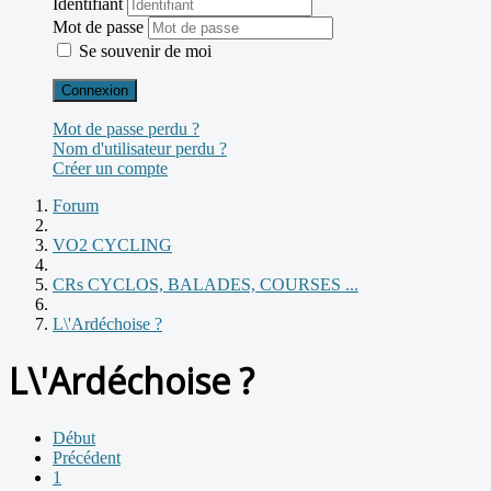
Identifiant
Mot de passe
Se souvenir de moi
Connexion
Mot de passe perdu ?
Nom d'utilisateur perdu ?
Créer un compte
Forum
VO2 CYCLING
CRs CYCLOS, BALADES, COURSES ...
L\'Ardéchoise ?
L\'Ardéchoise ?
Début
Précédent
1