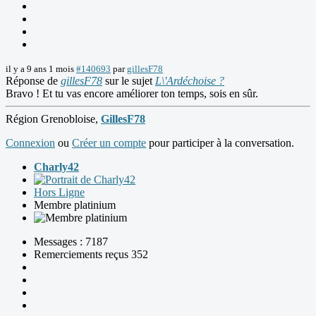
il y a 9 ans 1 mois
#140693
par
gillesF78
Réponse de
gillesF78
sur le sujet
L\'Ardéchoise ?
Bravo ! Et tu vas encore améliorer ton temps, sois en sûr.
Région Grenobloise,
GillesF78
Connexion
ou
Créer un compte
pour participer à la conversation.
Charly42
Hors Ligne
Membre platinium
Messages : 7187
Remerciements reçus 352