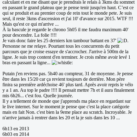
calculant et en me disant que je prendrais le relais à 3kms du sommet
en passant le grand plateau que je pense tenir jusqu'en haut. C’est ce
qui se produit et au premier coup de rein tout le monde pete. Je suis
seul, il reste 3kms d'ascension et j'ai 10' d'avance sur 2015. WTF !!!
Mais qu'est ce qui m'arrive ...
À la bascule je regarde le chrono 5h05 il me faudra maximum 40'
pour descendre. La folie !!!!
Je vais donc faire les 25 derniers km tambour battant en 37'
.
Personne ne me relaye. Pourtant tous les concurrents du petit
parcours que je croise essaye de s'accrocher. J'arrive à 500m de la
ligne. Je suis trop content d'en terminer. Je crois même avoir levé 1
bras en passant la ligne...
Putain j'en reviens pas. 5h40 au compteur, 31 de moyenne. Je pense
être dans les 15/20 car ça revient toujours de derrière. Mon père
finira sa première ardéchoise 46' plus tard. Après avoir repris le vélo
y a 1 an. Au top le padre !!!! Il pensait mettre 7h et il aura finalement
mis 6h26... c'est fou. Quelle journée.
Il y a tellement de monde que j'apprends ma place en regardant sur
le live internet. Sur le moment je pense que c'est la place catégorie
mais en fait Non. c'est bien la 9eme place au scratch. Incroyable. Je
n'arrive jamais à rentrer dans les 20 et la je suis dans les 10 ...
6h13 en 2013
6h03 en 2014