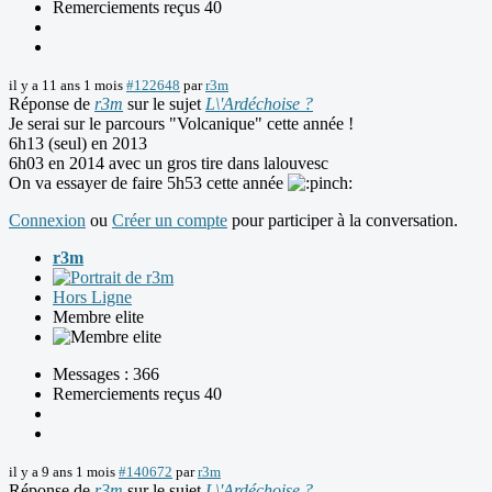
Remerciements reçus 40
il y a 11 ans 1 mois
#122648
par
r3m
Réponse de
r3m
sur le sujet
L\'Ardéchoise ?
Je serai sur le parcours "Volcanique" cette année !
6h13 (seul) en 2013
6h03 en 2014 avec un gros tire dans lalouvesc
On va essayer de faire 5h53 cette année
Connexion
ou
Créer un compte
pour participer à la conversation.
r3m
Hors Ligne
Membre elite
Messages : 366
Remerciements reçus 40
il y a 9 ans 1 mois
#140672
par
r3m
Réponse de
r3m
sur le sujet
L\'Ardéchoise ?