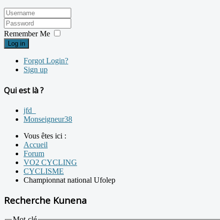
Remember Me
Log in
Forgot Login?
Sign up
Qui est là ?
jfd_
Monseigneur38
Vous êtes ici :
Accueil
Forum
VO2 CYCLING
CYCLISME
Championnat national Ufolep
Recherche Kunena
Mot-clé