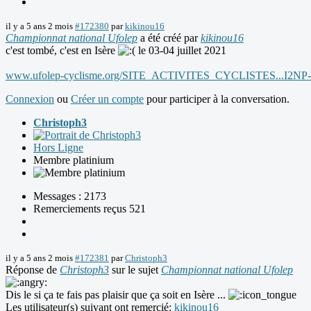
il y a 5 ans 2 mois
#172380
par
kikinou16
Championnat national Ufolep
a été créé par
kikinou16
c'est tombé, c'est en Isère
le 03-04 juillet 2021
www.ufolep-cyclisme.org/SITE_ACTIVITES_CYCLISTES...I2NP
Connexion
ou
Créer un compte
pour participer à la conversation.
Christoph3
Hors Ligne
Membre platinium
Messages : 2173
Remerciements reçus 521
il y a 5 ans 2 mois
#172381
par
Christoph3
Réponse de
Christoph3
sur le sujet
Championnat national Ufolep
Dis le si ça te fais pas plaisir que ça soit en Isère ...
Les utilisateur(s) suivant ont remercié:
kikinou16