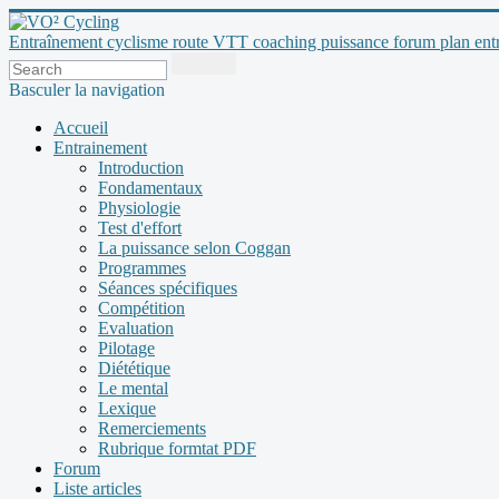
Entraînement cyclisme route VTT coaching puissance forum plan entraî
Basculer la navigation
Accueil
Entrainement
Introduction
Fondamentaux
Physiologie
Test d'effort
La puissance selon Coggan
Programmes
Séances spécifiques
Compétition
Evaluation
Pilotage
Diététique
Le mental
Lexique
Remerciements
Rubrique formtat PDF
Forum
Liste articles