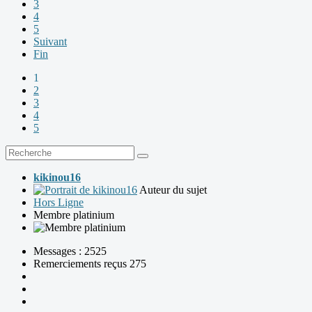
3
4
5
Suivant
Fin
1
2
3
4
5
kikinou16
Auteur du sujet
Hors Ligne
Membre platinium
Messages : 2525
Remerciements reçus 275