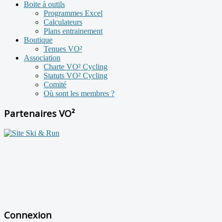
Boite à outils
Programmes Excel
Calculateurs
Plans entrainement
Boutique
Tenues VO²
Association
Charte VO² Cycling
Statuts VO² Cycling
Comité
Où sont les membres ?
Partenaires VO²
Connexion