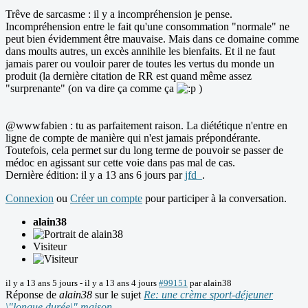
Trêve de sarcasme : il y a incompréhension je pense.
Incompréhension entre le fait qu'une consommation "normale" ne
peut bien évidemment être mauvaise. Mais dans ce domaine comme
dans moults autres, un excès annihile les bienfaits. Et il ne faut
jamais parer ou vouloir parer de toutes les vertus du monde un
produit (la dernière citation de RR est quand même assez
"surprenante" (on va dire ça comme ça
)
@wwwfabien : tu as parfaitement raison. La diététique n'entre en
ligne de compte de manière qui n'est jamais prépondérante.
Toutefois, cela permet sur du long terme de pouvoir se passer de
médoc en agissant sur cette voie dans pas mal de cas.
Dernière édition: il y a 13 ans 6 jours par
jfd_
.
Connexion
ou
Créer un compte
pour participer à la conversation.
alain38
Visiteur
il y a 13 ans 5 jours
-
il y a 13 ans 4 jours
#99151
par
alain38
Réponse de
alain38
sur le sujet
Re: une crème sport-déjeuner
\"longue durée\" maison