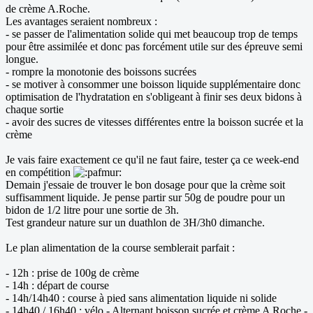
de crème A.Roche.
Les avantages seraient nombreux :
- se passer de l'alimentation solide qui met beaucoup trop de temps
pour être assimilée et donc pas forcément utile sur des épreuve semi
longue.
- rompre la monotonie des boissons sucrées
- se motiver à consommer une boisson liquide supplémentaire donc
optimisation de l'hydratation en s'obligeant à finir ses deux bidons à
chaque sortie
- avoir des sucres de vitesses différentes entre la boisson sucrée et la
crème
Je vais faire exactement ce qu'il ne faut faire, tester ça ce week-end
en compétition
Demain j'essaie de trouver le bon dosage pour que la crème soit
suffisamment liquide. Je pense partir sur 50g de poudre pour un
bidon de 1/2 litre pour une sortie de 3h.
Test grandeur nature sur un duathlon de 3H/3h0 dimanche.
Le plan alimentation de la course semblerait parfait :
- 12h : prise de 100g de crème
- 14h : départ de course
- 14h/14h40 : course à pied sans alimentation liquide ni solide
- 14h40 / 16h40 : vélo - Alternant boisson sucrée et crème A Roche -