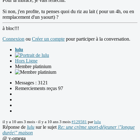
Pour la mbrace, je vais réflechir.
Si non, j'en profite, tu penses quoi du riz au lait ( pour un 4h, ou en
remplacement d'un yaourt) ?
à bloc!!!
Connexion
ou
Créer un compte
pour participer à la conversation.
lulu
Hors Ligne
Membre platinium
Messages : 3121
Remerciements reçus 97
il y a 10 ans 3 mois
-
il y a 10 ans 3 mois
#129581
par
lulu
Réponse de
lulu
sur le sujet
Re: une crème sport-déjeuner \"longue
durée\" maison
@ v-omega