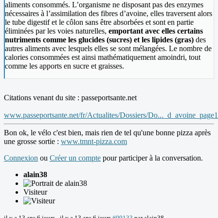
aliments consommés. L’organisme ne disposant pas des enzymes
nécessaires à l’assimilation des fibres d’avoine, elles traversent alors
le tube digestif et le côlon sans être absorbées et sont en partie
éliminées par les voies naturelles,
emportant avec elles certains
nutriments comme les glucides (sucres) et les lipides (gras)
des
autres aliments avec lesquels elles se sont mélangées. Le nombre de
calories consommées est ainsi mathématiquement amoindri, tout
comme les apports en sucre et graisses.
Citations venant du site : passeportsante.net
www.passeportsante.net/fr/Actualites/Dossiers/Do..._d_avoine_page
Bon ok, le vélo c'est bien, mais rien de tel qu'une bonne pizza après
une grosse sortie :
www.tmnt-pizza.com
Connexion
ou
Créer un compte
pour participer à la conversation.
alain38
Visiteur
il y a 13 ans 6 jours
-
il y a 13 ans 6 jours
#99133
par
alain38