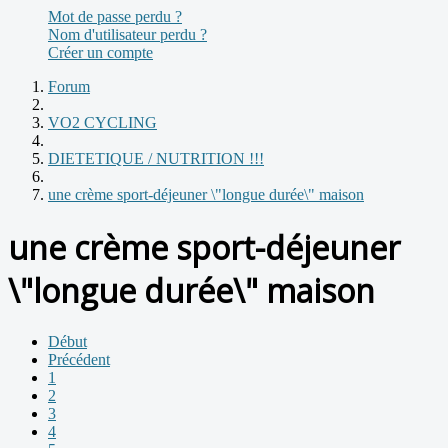
Mot de passe perdu ?
Nom d'utilisateur perdu ?
Créer un compte
Forum
VO2 CYCLING
DIETETIQUE / NUTRITION !!!
une crème sport-déjeuner \"longue durée\" maison
une crème sport-déjeuner
\"longue durée\" maison
Début
Précédent
1
2
3
4