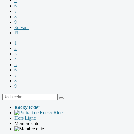
5
6
7
8
9
Suivant
Fin
1
2
3
4
5
6
7
8
9
Rocky Rider
Hors Ligne
Membre elite