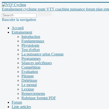
Entraînement cyclisme route VTT coaching puissance forum plan entraî
Basculer la navigation
Accueil
Entrainement
Introduction
Fondamentaux
Physiologie
Test d'effort
La puissance selon Coggan
Programmes
Séances spécifiques
Compétition
Evaluation
Pilotage
Diététique
Le mental
Lexique
Remerciements
Rubrique formtat PDF
Forum
Liste articles