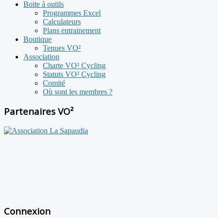
Boite à outils
Programmes Excel
Calculateurs
Plans entrainement
Boutique
Tenues VO²
Association
Charte VO² Cycling
Statuts VO² Cycling
Comité
Où sont les membres ?
Partenaires VO²
Connexion