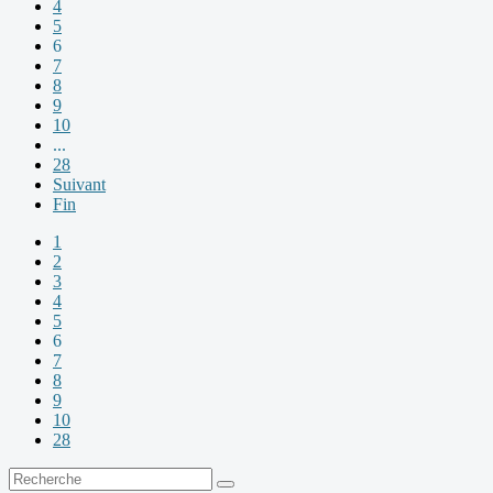
4
5
6
7
8
9
10
...
28
Suivant
Fin
1
2
3
4
5
6
7
8
9
10
28