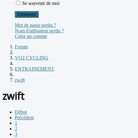
Se souvenir de moi
Connexion
Mot de passe perdu ?
Nom d'utilisateur perdu ?
Créer un compte
Forum
VO2 CYCLING
ENTRAINEMENT
zwift
zwift
Début
Précédent
1
2
3