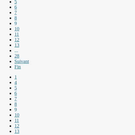
5
6
7
8
9
10
11
12
13
...
28
Suivant
Fin
1
4
5
6
7
8
9
10
11
12
13