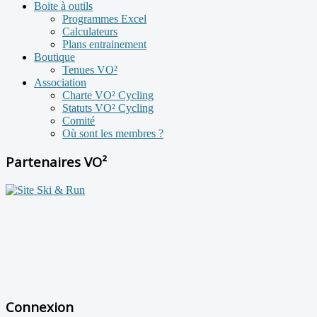
Boite à outils
Programmes Excel
Calculateurs
Plans entrainement
Boutique
Tenues VO²
Association
Charte VO² Cycling
Statuts VO² Cycling
Comité
Où sont les membres ?
Partenaires VO²
Connexion