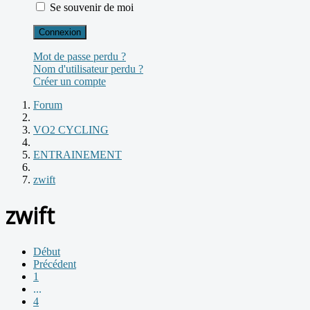
Se souvenir de moi
Connexion
Mot de passe perdu ?
Nom d'utilisateur perdu ?
Créer un compte
Forum
VO2 CYCLING
ENTRAINEMENT
zwift
zwift
Début
Précédent
1
...
4