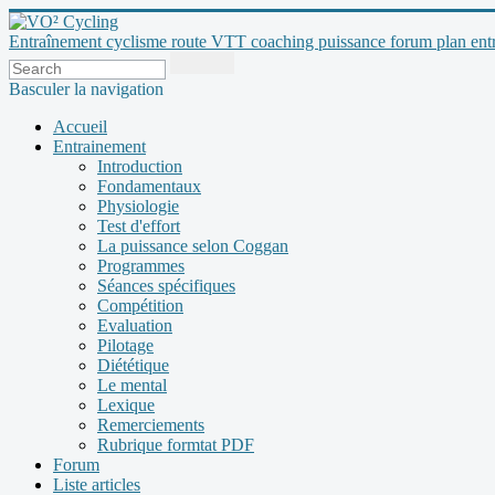
Entraînement cyclisme route VTT coaching puissance forum plan entraî
Basculer la navigation
Accueil
Entrainement
Introduction
Fondamentaux
Physiologie
Test d'effort
La puissance selon Coggan
Programmes
Séances spécifiques
Compétition
Evaluation
Pilotage
Diététique
Le mental
Lexique
Remerciements
Rubrique formtat PDF
Forum
Liste articles