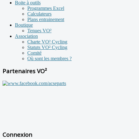
Boite à outils
Programmes Excel
Calculateurs
Plans entrainement
Boutique
Tenues VO²
Association
Charte VO² Cycling
Statuts VO² Cycling
Comité
Où sont les membres ?
Partenaires VO²
Connexion