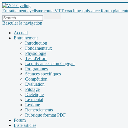
Entraînement cyclisme route VTT coaching puissance forum plan entraî
Basculer la navigation
Accueil
Entrainement
Introduction
Fondamentaux
Physiologie
Test d'effort
La puissance selon Coggan
Programmes
Séances spécifiques
Compétition
Evaluation
Pilotage
Diététique
Le mental
Lexique
Remerciements
Rubrique formtat PDF
Forum
Liste articles