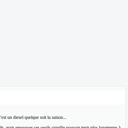
est un diesel quelque soit la saison...
ls, mais repousser ces seuils signifie pouvoir tenir plus longtemps à