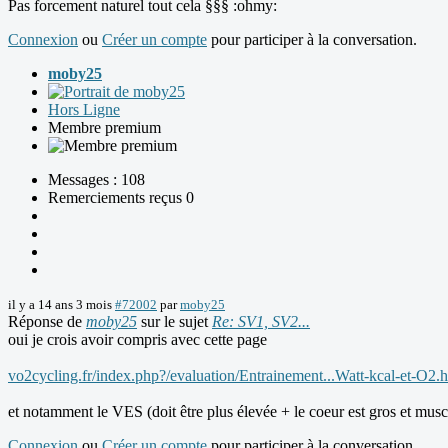
Pas forcement naturel tout cela §§§ :ohmy:
Connexion
ou
Créer un compte
pour participer à la conversation.
moby25
Hors Ligne
Membre premium
Messages : 108
Remerciements reçus 0
il y a 14 ans 3 mois
#72002
par
moby25
Réponse de
moby25
sur le sujet
Re: SV1, SV2...
oui je crois avoir compris avec cette page
vo2cycling.fr/index.php?/evaluation/Entrainement...Watt-kcal-et-O2.
et notamment le VES (doit être plus élevée + le coeur est gros et musc
Connexion
ou
Créer un compte
pour participer à la conversation.