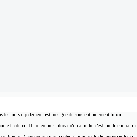
s les tours rapidement, est un signe de sous entrainement foncier.
e facilement haut en puls, alors qu'un ami, lui c'est tout le contraire c'
 puls entre 2 personnes côtes à côtes. Car on parle de repousser les seui