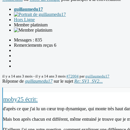
guillaumedu17
Hors Ligne
Membre platinium
Messages : 835
Remerciements reçus 6
il y a 14 ans 3 mois
-
il y a 14 ans 3 mois
#72004
par
guillaumedu17
Réponse de
guillaumedu17
sur le sujet
Re: SV1, SV2...
moby25 écrit:
d'après ce que j'ai lu un cœur trop dynamique, qui monte très haut dan
Mais bon après chacun est différent, même entrainé je trouve que je mont
D'ailleurs j'ai une autre question, comment expliquer une différence de