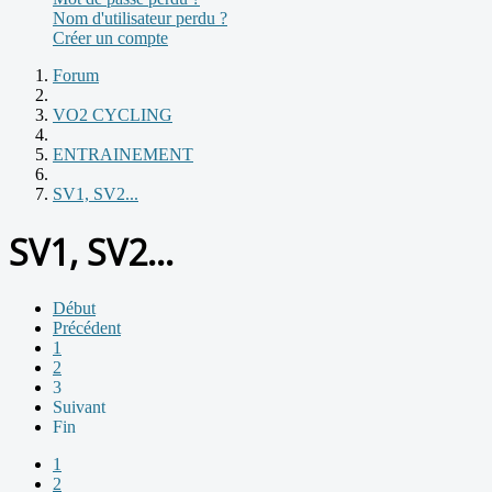
Nom d'utilisateur perdu ?
Créer un compte
Forum
VO2 CYCLING
ENTRAINEMENT
SV1, SV2...
SV1, SV2...
Début
Précédent
1
2
3
Suivant
Fin
1
2