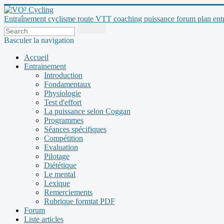
Entraînement cyclisme route VTT coaching puissance forum plan entraî
Basculer la navigation
Accueil
Entrainement
Introduction
Fondamentaux
Physiologie
Test d'effort
La puissance selon Coggan
Programmes
Séances spécifiques
Compétition
Evaluation
Pilotage
Diététique
Le mental
Lexique
Remerciements
Rubrique formtat PDF
Forum
Liste articles