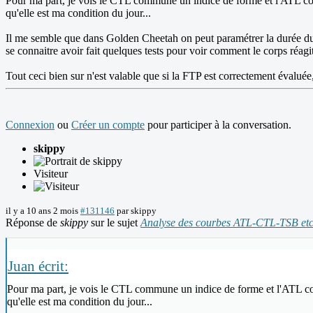
Pour ma part, je vois le CTL commune un indice de forme et l'ATL com
qu'elle est ma condition du jour...
Il me semble que dans Golden Cheetah on peut paramétrer la durée du C
se connaitre avoir fait quelques tests pour voir comment le corps réagit
Tout ceci bien sur n'est valable que si la FTP est correctement évaluée,
Connexion
ou
Créer un compte
pour participer à la conversation.
skippy
Visiteur
il y a 10 ans 2 mois
#131146
par
skippy
Réponse de
skippy
sur le sujet
Analyse des courbes ATL-CTL-TSB etc.
Juan écrit:
Pour ma part, je vois le CTL commune un indice de forme et l'ATL com
qu'elle est ma condition du jour...