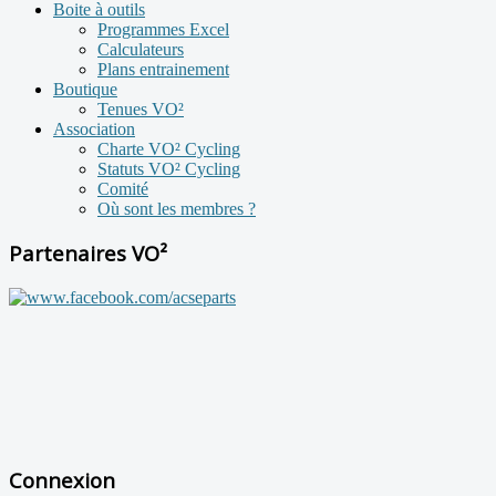
Boite à outils
Programmes Excel
Calculateurs
Plans entrainement
Boutique
Tenues VO²
Association
Charte VO² Cycling
Statuts VO² Cycling
Comité
Où sont les membres ?
Partenaires VO²
Connexion