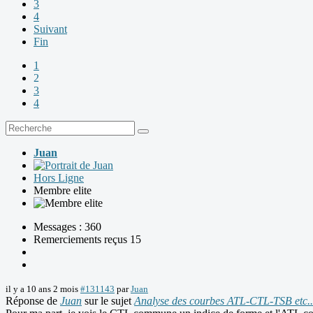
3
4
Suivant
Fin
1
2
3
4
Juan
Hors Ligne
Membre elite
Messages : 360
Remerciements reçus 15
il y a 10 ans 2 mois
#131143
par
Juan
Réponse de
Juan
sur le sujet
Analyse des courbes ATL-CTL-TSB etc..