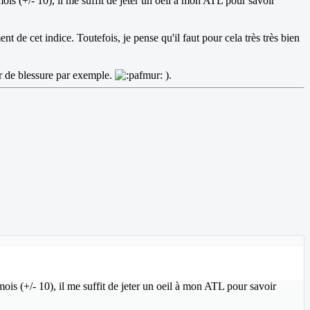
s (+/- 10), il me suffit de jeter un oeil à mon ATL pour savoir
e cet indice. Toutefois, je pense qu'il faut pour cela très très bien
our de blessure par exemple.
).
s (+/- 10), il me suffit de jeter un oeil à mon ATL pour savoir